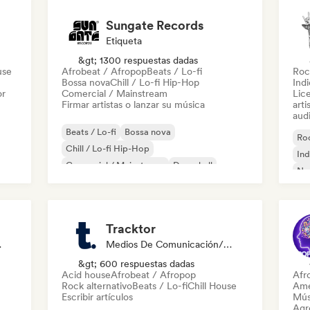
Sungate Records
Etiqueta
&gt; 1300 respuestas dadas
use
Afrobeat / Afropop
Beats / Lo-fi
Roc
Bossa nova
Chill / Lo-fi Hip-Hop
Ind
or
Comercial / Mainstream
Lic
Firmar artistas o lanzar su música
arti
audi
Beats / Lo-fi
Bossa nova
Roc
Chill / Lo-fi Hip-Hop
Ind
Comercial / Mainstream
Dancehall
Ne
Pop bailable
Hip-hop
Pop soul
Tracktor
odista
Medios De Comunicación/Periodista
&gt; 600 respuestas dadas
Acid house
Afrobeat / Afropop
Afr
Rock alternativo
Beats / Lo-fi
Chill House
Ame
Escribir artículos
Mús
Agre