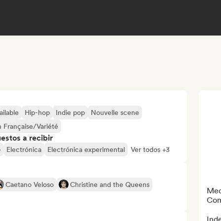
ailable
Hip-hop
Indie pop
Nouvelle scene
 Française/Variété
stos a recibir
p
Electrónica
Electrónica experimental
Ver todos +3
Caetano Veloso
Christine and the Queens
Med
Com
Ind