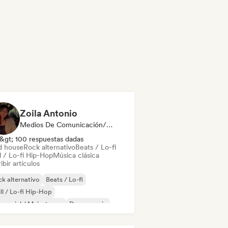
Zoila Antonio
Medios De Comunicación/Periodista
&gt; 100 respuestas dadas
d house
Rock alternativo
Beats / Lo-fi
l / Lo-fi Hip-Hop
Música clásica
ibir artículos
k alternativo
Beats / Lo-fi
ll / Lo-fi Hip-Hop
mercial / Mainstream
Dance music
scoteca
Dream pop
House music