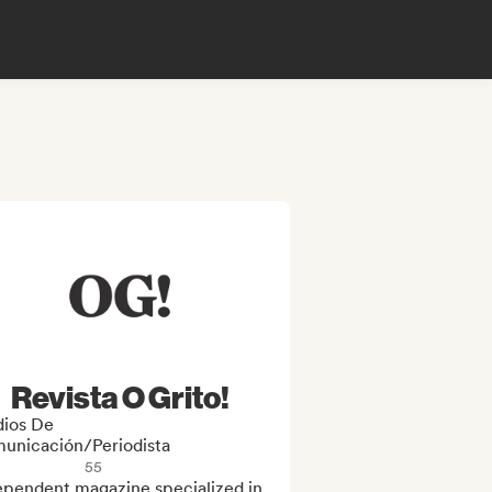
Revista O Grito!
ios De
unicación/Periodista
55
ependent magazine specialized in 