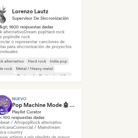
Lorenzo Lautz
Supervisor De Sincronización
&gt; 1600 respuestas dadas
k alternativo
Dream pop
Hard rock
ie pop
Indie rock
enciar o representar canciones de
stas para sincronización de proyectos
ovisuales
k alternativo
Hard rock
Indie pop
ie rock
Metal / Heavy metal
w wave
Post punk
Rock psicodélico
NUEVO
Pop Machine Mode 🤖 AI Music, Indie Pop & Dream Pop
Playlist Curator
< 100 respuestas dadas
obeat / Afropop
Rock alternativo
ricana
Comercial / Mainstream
ica country
gar artistas a mis playlists de mayor