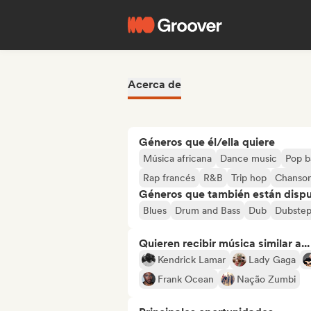
Acerca de
Géneros que él/ella quiere
Música africana
Dance music
Pop b
Rap francés
R&B
Trip hop
Chanson
Géneros que también están dispue
Blues
Drum and Bass
Dub
Dubste
Quieren recibir música similar a...
Kendrick Lamar
Lady Gaga
Frank Ocean
Nação Zumbi