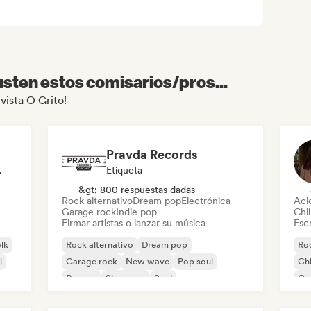
sten estos comisarios/pros...
vista O Grito!
Pravda Records
odista
Etiqueta
&gt; 800 respuestas dadas
Rock alternativo
Dream pop
Electrónica
Aci
Garage rock
Indie pop
Chil
Firmar artistas o lanzar su música
Escr
olk
Rock alternativo
Dream pop
Roc
l
Garage rock
New wave
Pop soul
Chi
Reggae
Shoegaze
Soul
Co
Di