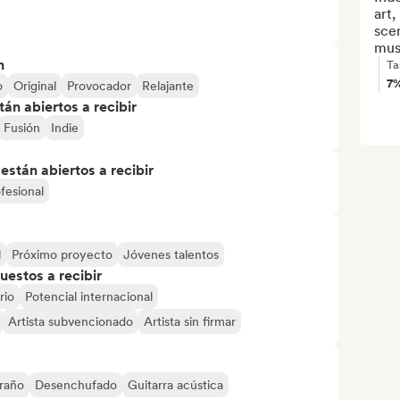
art,
sce
mus
n
Ta
7
o
Original
Provocador
Relajante
án abiertos a recibir
Fusión
Indie
stán abiertos a recibir
fesional
l
Próximo proyecto
Jóvenes talentos
uestos a recibir
rio
Potencial internacional
Artista subvencionado
Artista sin firmar
raño
Desenchufado
Guitarra acústica