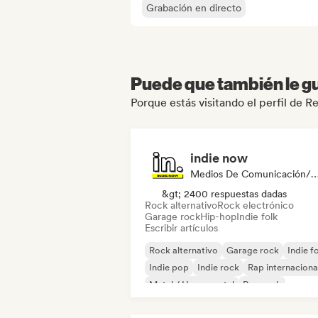
Grabación en directo
Puede que también le gu
Porque estás visitando el perfil de Re
indie now
Medios De Comunicación/Peri
&gt; 2400 respuestas dadas
Rock alternativo
Rock electrónico
Garage rock
Hip-hop
Indie folk
Escribir artículos
Rock alternativo
Garage rock
Indie f
Indie pop
Indie rock
Rap internaciona
Metal / Heavy metal
Pop rock