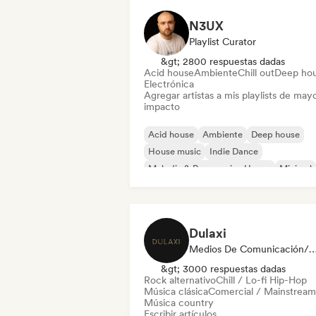
N3UX
Playlist Curator
&gt; 2800 respuestas dadas
Acid house
Ambiente
Chill out
Deep ho
Electrónica
Agregar artistas a mis playlists de may
impacto
Acid house
Ambiente
Deep house
House music
Indie Dance
Melodic & Progressive House
Minimal
Organic House / Downtempo
Dulaxi
Medios De Comunicación/Peri
&gt; 3000 respuestas dadas
Rock alternativo
Chill / Lo-fi Hip-Hop
Música clásica
Comercial / Mainstream
Música country
Escribir artículos