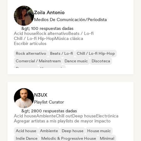
Zoila Antonio
Medios De Comunicación/Periodista
&gt; 100 respuestas dadas
Acid house
Rock alternativo
Beats / Lo-fi
Chill / Lo-fi Hip-Hop
Música clásica
Escribir artículos
Rock alternativo
Beats / Lo-fi
Chill / Lo-fi Hip-Hop
Comercial / Mainstream
Dance music
Discoteca
Dream pop
House music
N3UX
Playlist Curator
&gt; 2800 respuestas dadas
Acid house
Ambiente
Chill out
Deep house
Electrónica
Agregar artistas a mis playlists de mayor impacto
Acid house
Ambiente
Deep house
House music
Indie Dance
Melodic & Progressive House
Minimal