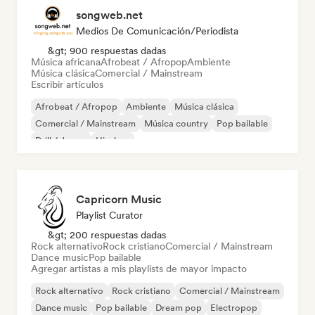
songweb.net
Medios De Comunicación/Periodista
&gt; 900 respuestas dadas
Música africana
Afrobeat / Afropop
Ambiente
Música clásica
Comercial / Mainstream
Escribir artículos
Afrobeat / Afropop
Ambiente
Música clásica
Comercial / Mainstream
Música country
Pop bailable
Drill / Jersey
Hip-hop
Capricorn Music
Playlist Curator
&gt; 200 respuestas dadas
Rock alternativo
Rock cristiano
Comercial / Mainstream
Dance music
Pop bailable
Agregar artistas a mis playlists de mayor impacto
Rock alternativo
Rock cristiano
Comercial / Mainstream
Dance music
Pop bailable
Dream pop
Electropop