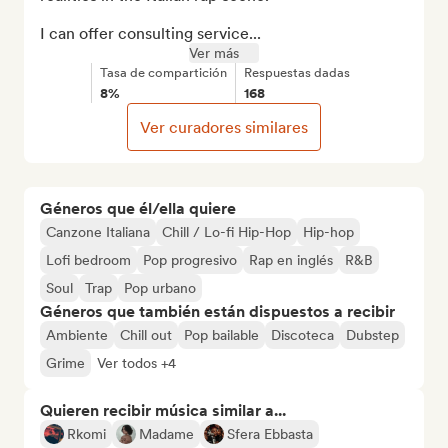
I can offer consulting service...
Ver más
Tasa de compartición
Respuestas dadas
8%
168
Ver curadores similares
Géneros que él/ella quiere
Canzone Italiana
Chill / Lo-fi Hip-Hop
Hip-hop
Lofi bedroom
Pop progresivo
Rap en inglés
R&B
Soul
Trap
Pop urbano
Géneros que también están dispuestos a recibir
Ambiente
Chill out
Pop bailable
Discoteca
Dubstep
Grime
Ver todos +4
Quieren recibir música similar a...
Rkomi
Madame
Sfera Ebbasta