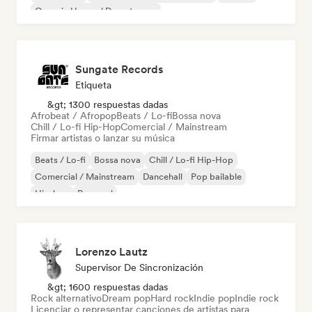
Organic House / Downtempo
Sungate Records
Etiqueta
&gt; 1300 respuestas dadas
Afrobeat / Afropop
Beats / Lo-fi
Bossa nova
Chill / Lo-fi Hip-Hop
Comercial / Mainstream
Firmar artistas o lanzar su música
Beats / Lo-fi
Bossa nova
Chill / Lo-fi Hip-Hop
Comercial / Mainstream
Dancehall
Pop bailable
Hip-hop
Pop soul
Lorenzo Lautz
Supervisor De Sincronización
&gt; 1600 respuestas dadas
Rock alternativo
Dream pop
Hard rock
Indie pop
Indie rock
Licenciar o representar canciones de artistas para