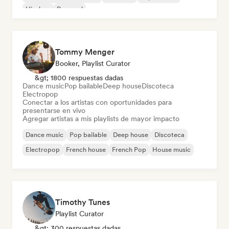
Hip-hop
Pop soul
Tommy Menger
Booker, Playlist Curator
&gt; 1800 respuestas dadas
Dance music
Pop bailable
Deep house
Discoteca
Electropop
Conectar a los artistas con oportunidades para
presentarse en vivo
Agregar artistas a mis playlists de mayor impacto
Dance music
Pop bailable
Deep house
Discoteca
Electropop
French house
French Pop
House music
Timothy Tunes
Playlist Curator
&gt; 300 respuestas dadas