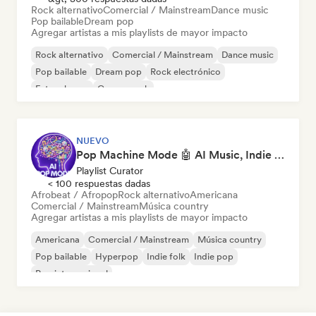
Rock alternativo
Comercial / Mainstream
Dance music
Pop bailable
Dream pop
Agregar artistas a mis playlists de mayor impacto
Rock alternativo
Comercial / Mainstream
Dance music
Pop bailable
Dream pop
Rock electrónico
Future house
Garage rock
NUEVO
Pop Machine Mode 🤖 AI Music, Indie Pop & Dream Pop
Playlist Curator
< 100 respuestas dadas
Afrobeat / Afropop
Rock alternativo
Americana
Comercial / Mainstream
Música country
Agregar artistas a mis playlists de mayor impacto
Americana
Comercial / Mainstream
Música country
Pop bailable
Hyperpop
Indie folk
Indie pop
Pop internacional