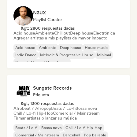
N3UX
Playlist Curator
&gt; 2800 respuestas dadas
Acid house
Ambiente
Chill out
Deep house
Electrónica
Agregar artistas a mis playlists de mayor impacto
Acid house
Ambiente
Deep house
House music
Indie Dance
Melodic & Progressive House
Minimal
Organic House / Downtempo
Sungate Records
Etiqueta
&gt; 1300 respuestas dadas
Afrobeat / Afropop
Beats / Lo-fi
Bossa nova
Chill / Lo-fi Hip-Hop
Comercial / Mainstream
Firmar artistas o lanzar su música
Beats / Lo-fi
Bossa nova
Chill / Lo-fi Hip-Hop
Comercial / Mainstream
Dancehall
Pop bailable