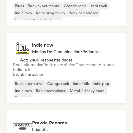
Blues
Rock experimental
Garage rock
Hard rock
Indie rock
Rock progresivo
Rock psicodélico
Rock & Roll / Rock clásico
indie now
Medios De Comunicación/Periodista
&gt; 2400 respuestas dadas
Rock alternativo
Rock electrónico
Garage rock
Hip-hop
Indie folk
Escribir artículos
Rock alternativo
Garage rock
Indie folk
Indie pop
Indie rock
Rap internacional
Metal / Heavy metal
Pop rock
Pravda Records
Etiqueta