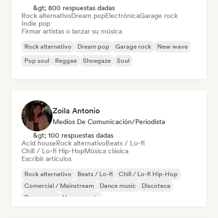
&gt; 800 respuestas dadas
Rock alternativo
Dream pop
Electrónica
Garage rock
Indie pop
Firmar artistas o lanzar su música
Rock alternativo
Dream pop
Garage rock
New wave
Pop soul
Reggae
Shoegaze
Soul
Zoila Antonio
Medios De Comunicación/Periodista
&gt; 100 respuestas dadas
Acid house
Rock alternativo
Beats / Lo-fi
Chill / Lo-fi Hip-Hop
Música clásica
Escribir artículos
Rock alternativo
Beats / Lo-fi
Chill / Lo-fi Hip-Hop
Comercial / Mainstream
Dance music
Discoteca
Dream pop
House music