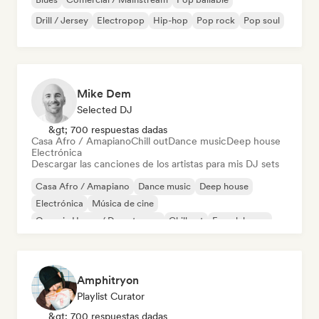
Drill / Jersey
Electropop
Hip-hop
Pop rock
Pop soul
Mike Dem
Selected DJ
&gt; 700 respuestas dadas
Casa Afro / Amapiano
Chill out
Dance music
Deep house
Electrónica
Descargar las canciones de los artistas para mis DJ sets
Casa Afro / Amapiano
Dance music
Deep house
Electrónica
Música de cine
Organic House / Downtempo
Chill out
French house
Amphitryon
Playlist Curator
&gt; 700 respuestas dadas