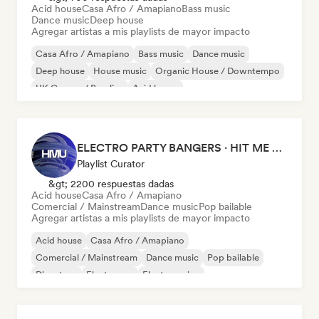
Acid house
Casa Afro / Amapiano
Bass music
Dance music
Deep house
Agregar artistas a mis playlists de mayor impacto
Casa Afro / Amapiano
Bass music
Dance music
Deep house
House music
Organic House / Downtempo
UK Garage / Bassline
Acid house
ELECTRO PARTY BANGERS · HIT ME UP MAG
Playlist Curator
&gt; 2200 respuestas dadas
Acid house
Casa Afro / Amapiano
Comercial / Mainstream
Dance music
Pop bailable
Agregar artistas a mis playlists de mayor impacto
Acid house
Casa Afro / Amapiano
Comercial / Mainstream
Dance music
Pop bailable
Discoteca
Electropop
Electro swing