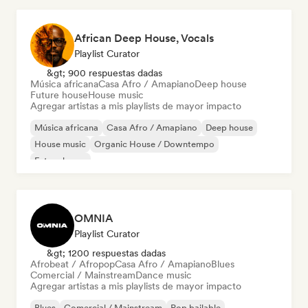
African Deep House, Vocals
Playlist Curator
&gt; 900 respuestas dadas
Música africana
Casa Afro / Amapiano
Deep house
Future house
House music
Agregar artistas a mis playlists de mayor impacto
Música africana
Casa Afro / Amapiano
Deep house
House music
Organic House / Downtempo
Future house
OMNIA
Playlist Curator
&gt; 1200 respuestas dadas
Afrobeat / Afropop
Casa Afro / Amapiano
Blues
Comercial / Mainstream
Dance music
Agregar artistas a mis playlists de mayor impacto
Blues
Comercial / Mainstream
Pop bailable