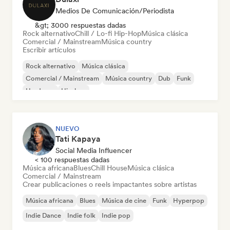
Medios De Comunicación/Periodista
&gt; 3000 respuestas dadas
Rock alternativo
Chill / Lo-fi Hip-Hop
Música clásica
Comercial / Mainstream
Música country
Escribir artículos
Rock alternativo
Música clásica
Comercial / Mainstream
Música country
Dub
Funk
Hardcore
Hip-hop
NUEVO
Tati Kapaya
Social Media Influencer
< 100 respuestas dadas
Música africana
Blues
Chill House
Música clásica
Comercial / Mainstream
Crear publicaciones o reels impactantes sobre artistas
Música africana
Blues
Música de cine
Funk
Hyperpop
Indie Dance
Indie folk
Indie pop