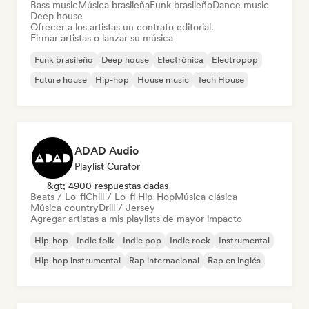
Bass music
Música brasileña
Funk brasileño
Dance music
Deep house
Ofrecer a los artistas un contrato editorial.
Firmar artistas o lanzar su música
Funk brasileño
Deep house
Electrónica
Electropop
Future house
Hip-hop
House music
Tech House
ADAD Audio
Playlist Curator
&gt; 4900 respuestas dadas
Beats / Lo-fi
Chill / Lo-fi Hip-Hop
Música clásica
Música country
Drill / Jersey
Agregar artistas a mis playlists de mayor impacto
Hip-hop
Indie folk
Indie pop
Indie rock
Instrumental
Hip-hop instrumental
Rap internacional
Rap en inglés