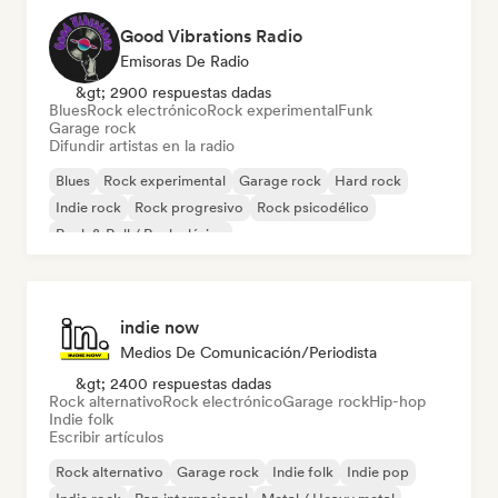
Good Vibrations Radio
Emisoras De Radio
&gt; 2900 respuestas dadas
Blues
Rock electrónico
Rock experimental
Funk
Garage rock
Difundir artistas en la radio
Blues
Rock experimental
Garage rock
Hard rock
Indie rock
Rock progresivo
Rock psicodélico
Rock & Roll / Rock clásico
indie now
Medios De Comunicación/Periodista
&gt; 2400 respuestas dadas
Rock alternativo
Rock electrónico
Garage rock
Hip-hop
Indie folk
Escribir artículos
Rock alternativo
Garage rock
Indie folk
Indie pop