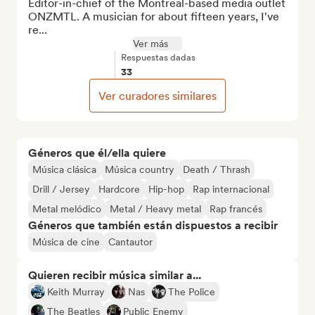
Editor-in-chief of the Montreal-based media outlet 
ONZMTL. A musician for about fifteen years, I've 
re...
Ver más
Respuestas dadas
33
Ver curadores similares
Géneros que él/ella quiere
Música clásica
Música country
Death / Thrash
Drill / Jersey
Hardcore
Hip-hop
Rap internacional
Metal melódico
Metal / Heavy metal
Rap francés
Géneros que también están dispuestos a recibir
Música de cine
Cantautor
Quieren recibir música similar a...
Keith Murray
Nas
The Police
The Beatles
Public Enemy