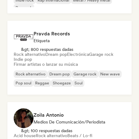
Indie rock
Rap internacional
Metal / Heavy metal
Pop rock
Pravda Records
Etiqueta
&gt; 800 respuestas dadas
Rock alternativo
Dream pop
Electrónica
Garage rock
Indie pop
Firmar artistas o lanzar su música
Rock alternativo
Dream pop
Garage rock
New wave
Pop soul
Reggae
Shoegaze
Soul
Zoila Antonio
Medios De Comunicación/Periodista
&gt; 100 respuestas dadas
Acid house
Rock alternativo
Beats / Lo-fi