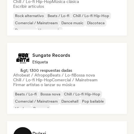
Chill / Lo-fi Hip-Hop
Música clásica
Escribir artículos
Rock alternativo
Beats / Lo-fi
Chill / Lo-fi Hip-Hop
Comercial / Mainstream
Dance music
Discoteca
Dream pop
House music
Sungate Records
Etiqueta
&gt; 1300 respuestas dadas
Afrobeat / Afropop
Beats / Lo-fi
Bossa nova
Chill / Lo-fi Hip-Hop
Comercial / Mainstream
Firmar artistas o lanzar su música
Beats / Lo-fi
Bossa nova
Chill / Lo-fi Hip-Hop
Comercial / Mainstream
Dancehall
Pop bailable
Hip-hop
Pop soul
Dulaxi