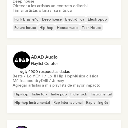
Deep house
Ofrecer a los artistas un contrato editorial.
Firmar artistas o lanzar su música
Funk brasileño
Deep house
Electrónica
Electropop
Future house
Hip-hop
House music
Tech House
ADAD Audio
Playlist Curator
&gt; 4900 respuestas dadas
Beats / Lo-fi
Chill / Lo-fi Hip-Hop
Música clásica
Música country
Drill / Jersey
Agregar artistas a mis playlists de mayor impacto
Hip-hop
Indie folk
Indie pop
Indie rock
Instrumental
Hip-hop instrumental
Rap internacional
Rap en inglés