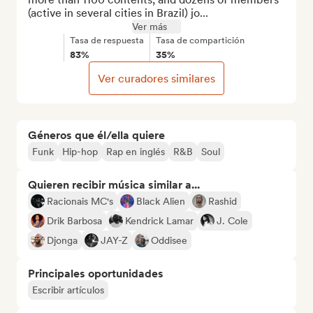
(active in several cities in Brazil) jo...
Ver más
Tasa de respuesta
Tasa de compartición
83%
35%
Ver curadores similares
Géneros que él/ella quiere
Funk
Hip-hop
Rap en inglés
R&B
Soul
Quieren recibir música similar a...
Racionais MC's
Black Alien
Rashid
Drik Barbosa
Kendrick Lamar
J. Cole
Djonga
JAY-Z
Oddisee
Principales oportunidades
Escribir artículos