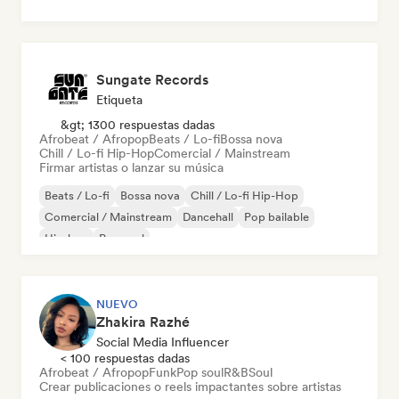
Sungate Records
Etiqueta
&gt; 1300 respuestas dadas
Afrobeat / Afropop
Beats / Lo-fi
Bossa nova
Chill / Lo-fi Hip-Hop
Comercial / Mainstream
Firmar artistas o lanzar su música
Beats / Lo-fi
Bossa nova
Chill / Lo-fi Hip-Hop
Comercial / Mainstream
Dancehall
Pop bailable
Hip-hop
Pop soul
NUEVO
Zhakira Razhé
Social Media Influencer
< 100 respuestas dadas
Afrobeat / Afropop
Funk
Pop soul
R&B
Soul
Crear publicaciones o reels impactantes sobre artistas