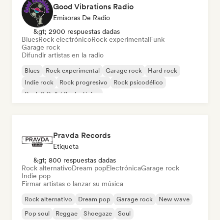
Good Vibrations Radio
Emisoras De Radio
&gt; 2900 respuestas dadas
Blues
Rock electrónico
Rock experimental
Funk
Garage rock
Difundir artistas en la radio
Blues
Rock experimental
Garage rock
Hard rock
Indie rock
Rock progresivo
Rock psicodélico
Rock & Roll / Rock clásico
Pravda Records
Etiqueta
&gt; 800 respuestas dadas
Rock alternativo
Dream pop
Electrónica
Garage rock
Indie pop
Firmar artistas o lanzar su música
Rock alternativo
Dream pop
Garage rock
New wave
Pop soul
Reggae
Shoegaze
Soul