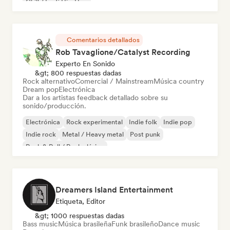
Chill / Lo-fi Hip-Hop
Comentarios detallados
Rob Tavaglione/Catalyst Recording
Experto En Sonido
&gt; 800 respuestas dadas
Rock alternativo
Comercial / Mainstream
Música country
Dream pop
Electrónica
Dar a los artistas feedback detallado sobre su
sonido/producción.
Electrónica
Rock experimental
Indie folk
Indie pop
Indie rock
Metal / Heavy metal
Post punk
Rock & Roll / Rock clásico
Dreamers Island Entertainment
Etiqueta, Editor
&gt; 1000 respuestas dadas
Bass music
Música brasileña
Funk brasileño
Dance music