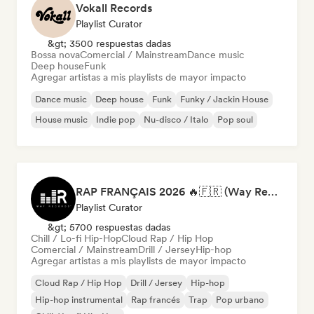
Vokall Records
Playlist Curator
&gt; 3500 respuestas dadas
Bossa nova
Comercial / Mainstream
Dance music
Deep house
Funk
Agregar artistas a mis playlists de mayor impacto
Dance music
Deep house
Funk
Funky / Jackin House
House music
Indie pop
Nu-disco / Italo
Pop soul
RAP FRANÇAIS 2026 🔥🇫🇷 (Way Records)
Playlist Curator
&gt; 5700 respuestas dadas
Chill / Lo-fi Hip-Hop
Cloud Rap / Hip Hop
Comercial / Mainstream
Drill / Jersey
Hip-hop
Agregar artistas a mis playlists de mayor impacto
Cloud Rap / Hip Hop
Drill / Jersey
Hip-hop
Hip-hop instrumental
Rap francés
Trap
Pop urbano