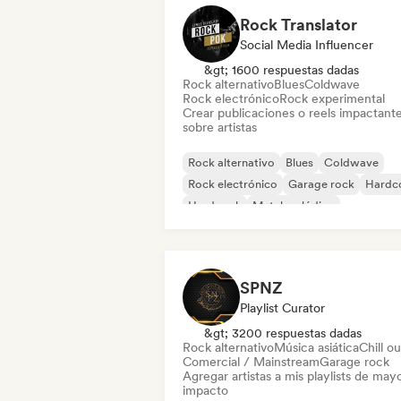
Rock Translator
Social Media Influencer
&gt; 1600 respuestas dadas
Rock alternativo
Blues
Coldwave
Rock electrónico
Rock experimental
Crear publicaciones o reels impactant
sobre artistas
Rock alternativo
Blues
Coldwave
Rock electrónico
Garage rock
Hardc
Hard rock
Metal melódico
SPNZ
Playlist Curator
&gt; 3200 respuestas dadas
Rock alternativo
Música asiática
Chill ou
Comercial / Mainstream
Garage rock
Agregar artistas a mis playlists de may
impacto