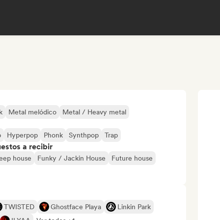
k
Metal melódico
Metal / Heavy metal
p
Hyperpop
Phonk
Synthpop
Trap
stos a recibir
eep house
Funky / Jackin House
Future house
TWISTED
Ghostface Playa
Linkin Park