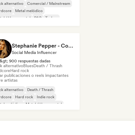
k alternativo
Comercial / Mainstream
rdcore
Metal melódico
al / Heavy metal
R&B
Techno
th / Thrash
Stephanie Pepper - Content Creator
Social Media Influencer
&gt; 900 respuestas dadas
k alternativo
Blues
Death / Thrash
dcore
Hard rock
ar publicaciones o reels impactantes
e artistas
k alternativo
Death / Thrash
rdcore
Hard rock
Indie rock
tal melódico
Metal / Heavy metal
k & Roll / Rock clásico