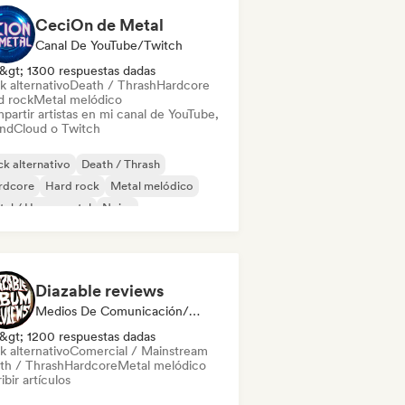
CeciOn de Metal
Canal De YouTube/Twitch
&gt; 1300 respuestas dadas
k alternativo
Death / Thrash
Hardcore
d rock
Metal melódico
partir artistas en mi canal de YouTube,
ndCloud o Twitch
k alternativo
Death / Thrash
rdcore
Hard rock
Metal melódico
al / Heavy metal
Noise
k psicodélico
Diazable reviews
Medios De Comunicación/Periodista
&gt; 1200 respuestas dadas
k alternativo
Comercial / Mainstream
th / Thrash
Hardcore
Metal melódico
ibir artículos