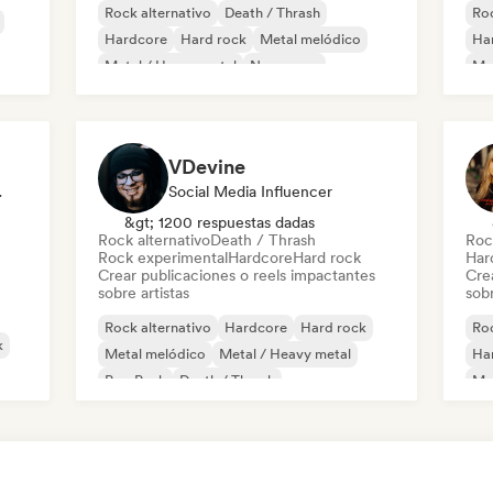
Rock alternativo
Death / Thrash
Roc
Hardcore
Hard rock
Metal melódico
Ha
Metal / Heavy metal
New wave
Met
Pop rock
Dea
VDevine
odista
Social Media Influencer
&gt; 1200 respuestas dadas
Rock alternativo
Death / Thrash
Roc
Rock experimental
Hardcore
Hard rock
Har
Crear publicaciones o reels impactantes
Cre
sobre artistas
sobr
Rock alternativo
Hardcore
Hard rock
Roc
k
Metal melódico
Metal / Heavy metal
Ha
Pop Punk
Death / Thrash
Me
Rock experimental
Roc