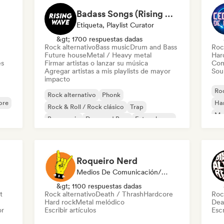
Badass Songs (Rising Wave Records)
Etiqueta, Playlist Curator
&gt; 1700 respuestas dadas
Rock alternativo
Bass music
Drum and Bass
Roc
Future house
Metal / Heavy metal
Har
es
Firmar artistas o lanzar su música
Com
Agregar artistas a mis playlists de mayor
Sou
impacto
Roc
Rock alternativo
Phonk
ore
Ha
Rock & Roll / Rock clásico
Trap
Met
Bass music
Drum and Bass
Future house
Roc
Metal / Heavy metal
Roqueiro Nerd
Medios De Comunicación/Periodista
&gt; 1100 respuestas dadas
t
Rock alternativo
Death / Thrash
Hardcore
Roc
Hard rock
Metal melódico
Dea
or
Escribir artículos
Escr