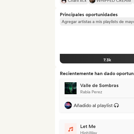
Charli xcx
WHIPPED CREAM
Principales oportunidades
Agregar artistas a mis playlists de ma
7.3k
Recientemente han dado oportuni
Valle de Sombras
Rabia Perez
Añadido al playlist
Let Me
HighWay