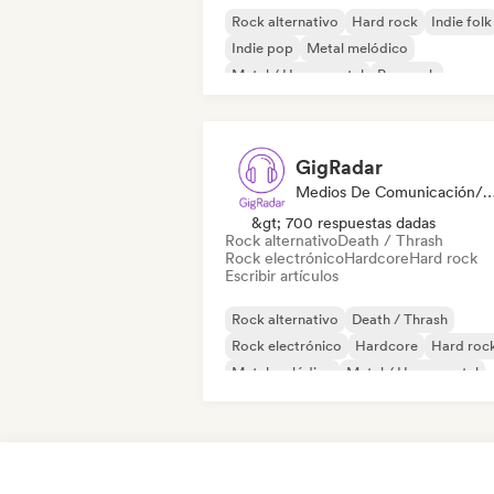
Rock alternativo
Hard rock
Indie folk
Indie pop
Metal melódico
Metal / Heavy metal
Pop rock
Rock progresivo
GigRadar
Medios De Comunicación/Peri
&gt; 700 respuestas dadas
Rock alternativo
Death / Thrash
Rock electrónico
Hardcore
Hard rock
Escribir artículos
Rock alternativo
Death / Thrash
Rock electrónico
Hardcore
Hard roc
Metal melódico
Metal / Heavy metal
Pop Punk