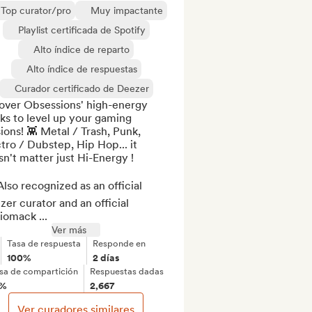
Top curator/pro
Muy impactante
Playlist certificada de Spotify
Alto índice de reparto
Alto índice de respuestas
Curador certificado de Deezer
over Obsessions' high-energy 
ks to level up your gaming 
ions! 👾 Metal / Trash, Punk, 
tro / Dubstep, Hip Hop... it 
n't matter just Hi-Energy !

lso recognized as an official 
er curator and an official 
iomack ...
Ver más
Tasa de respuesta
Responde en
100%
2 días
sa de compartición
Respuestas dadas
8%
2,667
Ver curadores similares