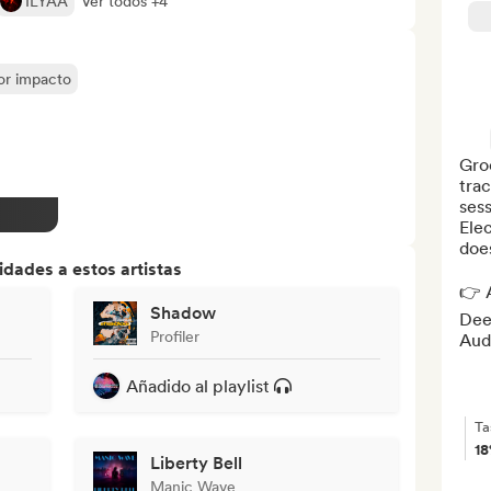
ILYAA
Ver todos +4
yor impacto
Gro
trac
sess
Elec
does
dades a estos artistas
👉 A
Shadow
Deez
Profiler
Aud
Añadido al playlist
Ta
1
Liberty Bell
Manic Wave