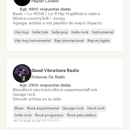
Playlist Curator
&gt; 4900 respuestas dadas
Beats / Lo-fi
Chill / Lo-fi Hip-Hop
Música clásica
Música country
Drill / Jersey
Agregar artistas a mis playlists de mayor impacto
Hip-hop
Indie folk
Indie pop
Indie rock
Instrumental
Hip-hop instrumental
Rap internacional
Rap en inglés
Good Vibrations Radio
Emisoras De Radio
&gt; 2900 respuestas dadas
Blues
Rock electrónico
Rock experimental
Funk
Garage rock
Difundir artistas en la radio
Blues
Rock experimental
Garage rock
Hard rock
Indie rock
Rock progresivo
Rock psicodélico
Rock & Roll / Rock clásico