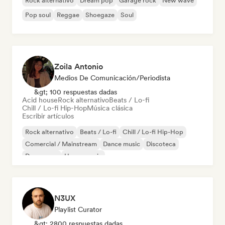
Rock alternativo
Dream pop
Garage rock
New wave
Pop soul
Reggae
Shoegaze
Soul
Zoila Antonio
Medios De Comunicación/Periodista
&gt; 100 respuestas dadas
Acid house
Rock alternativo
Beats / Lo-fi
Chill / Lo-fi Hip-Hop
Música clásica
Escribir artículos
Rock alternativo
Beats / Lo-fi
Chill / Lo-fi Hip-Hop
Comercial / Mainstream
Dance music
Discoteca
Dream pop
House music
N3UX
Playlist Curator
&gt; 2800 respuestas dadas