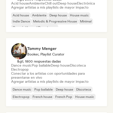
Acid house
Ambiente
Chill out
Deep house
Electrónica
Agregar artistas a mis playlists de mayor impacto
Acid house
Ambiente
Deep house
House music
Indie Dance
Melodic & Progressive House
Minimal
Organic House / Downtempo
Tommy Menger
Booker, Playlist Curator
&gt; 1800 respuestas dadas
Dance music
Pop bailable
Deep house
Discoteca
Electropop
Conectar a los artistas con oportunidades para
presentarse en vivo
Agregar artistas a mis playlists de mayor impacto
Dance music
Pop bailable
Deep house
Discoteca
Electropop
French house
French Pop
House music