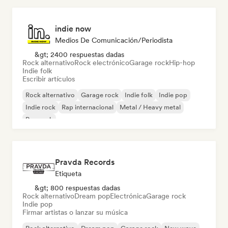
indie now
Medios De Comunicación/Periodista
&gt; 2400 respuestas dadas
Rock alternativo
Rock electrónico
Garage rock
Hip-hop
Indie folk
Escribir artículos
Rock alternativo
Garage rock
Indie folk
Indie pop
Indie rock
Rap internacional
Metal / Heavy metal
Pop rock
Pravda Records
Etiqueta
&gt; 800 respuestas dadas
Rock alternativo
Dream pop
Electrónica
Garage rock
Indie pop
Firmar artistas o lanzar su música