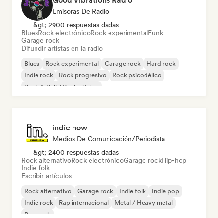
Good Vibrations Radio
Emisoras De Radio
&gt; 2900 respuestas dadas
Blues
Rock electrónico
Rock experimental
Funk
Garage rock
Difundir artistas en la radio
Blues
Rock experimental
Garage rock
Hard rock
Indie rock
Rock progresivo
Rock psicodélico
Rock & Roll / Rock clásico
indie now
Medios De Comunicación/Periodista
&gt; 2400 respuestas dadas
Rock alternativo
Rock electrónico
Garage rock
Hip-hop
Indie folk
Escribir artículos
Rock alternativo
Garage rock
Indie folk
Indie pop
Indie rock
Rap internacional
Metal / Heavy metal
Pop rock