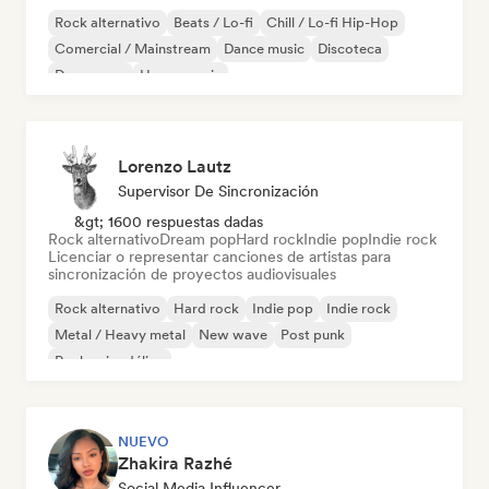
Rock alternativo
Beats / Lo-fi
Chill / Lo-fi Hip-Hop
Comercial / Mainstream
Dance music
Discoteca
Dream pop
House music
Lorenzo Lautz
Supervisor De Sincronización
&gt; 1600 respuestas dadas
Rock alternativo
Dream pop
Hard rock
Indie pop
Indie rock
Licenciar o representar canciones de artistas para
sincronización de proyectos audiovisuales
Rock alternativo
Hard rock
Indie pop
Indie rock
Metal / Heavy metal
New wave
Post punk
Rock psicodélico
NUEVO
Zhakira Razhé
Social Media Influencer