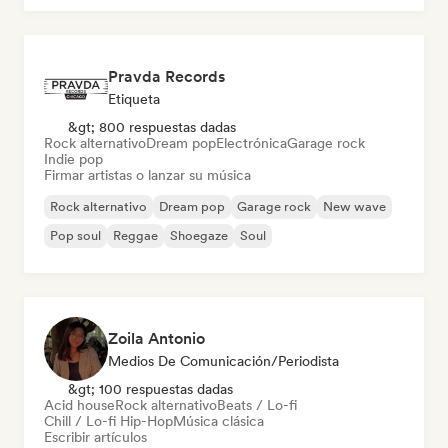
Pravda Records
Etiqueta
&gt; 800 respuestas dadas
Rock alternativo
Dream pop
Electrónica
Garage rock
Indie pop
Firmar artistas o lanzar su música
Rock alternativo
Dream pop
Garage rock
New wave
Pop soul
Reggae
Shoegaze
Soul
Zoila Antonio
Medios De Comunicación/Periodista
&gt; 100 respuestas dadas
Acid house
Rock alternativo
Beats / Lo-fi
Chill / Lo-fi Hip-Hop
Música clásica
Escribir artículos