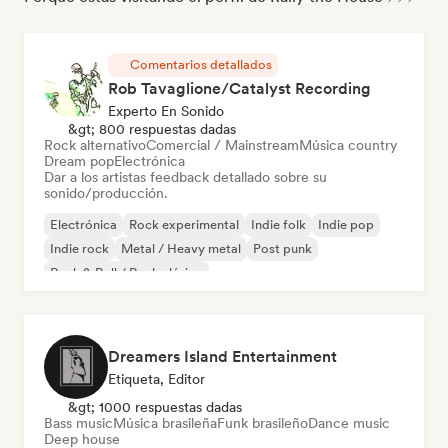
Comentarios detallados
Rob Tavaglione/Catalyst Recording
Experto En Sonido
&gt; 800 respuestas dadas
Rock alternativo
Comercial / Mainstream
Música country
Dream pop
Electrónica
Dar a los artistas feedback detallado sobre su
sonido/producción.
Electrónica
Rock experimental
Indie folk
Indie pop
Indie rock
Metal / Heavy metal
Post punk
Rock & Roll / Rock clásico
Dreamers Island Entertainment
Etiqueta, Editor
&gt; 1000 respuestas dadas
Bass music
Música brasileña
Funk brasileño
Dance music
Deep house