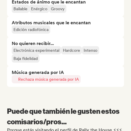
Estados de ánimo que le encantan
Bailable
Enérgico
Groovy
Atributos musicales que le encantan
Edición radiofónica
No quieren recibir...
Electrónica experimental
Hardcore
Intenso
Baja fidelidad
Música generada por IA
Rechaza música generada por IA
Puede que también le gusten estos
comisarios/pros...
Porque estás visitando el perfil de Rally the House ⚡⚡⚡