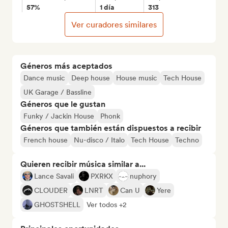
57%
1 día
313
Ver curadores similares
Géneros más aceptados
Dance music
Deep house
House music
Tech House
UK Garage / Bassline
Géneros que le gustan
Funky / Jackin House
Phonk
Géneros que también están dispuestos a recibir
French house
Nu-disco / Italo
Tech House
Techno
Quieren recibir música similar a...
Lance Savali
PXRKX
nuphory
CLOUDER
LNRT
Can U
Yere
GHOSTSHELL
Ver todos +2