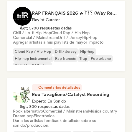
RAP FRANÇAIS 2026 🔥🇫🇷 (Way Records)
Playlist Curator
&gt; 5700 respuestas dadas
Chill / Lo-fi Hip-Hop
Cloud Rap / Hip Hop
Comercial / Mainstream
Drill / Jersey
Hip-hop
Agregar artistas a mis playlists de mayor impacto
Cloud Rap / Hip Hop
Drill / Jersey
Hip-hop
Hip-hop instrumental
Rap francés
Trap
Pop urbano
Chill / Lo-fi Hip-Hop
Comentarios detallados
Rob Tavaglione/Catalyst Recording
Experto En Sonido
&gt; 800 respuestas dadas
Rock alternativo
Comercial / Mainstream
Música country
Dream pop
Electrónica
Dar a los artistas feedback detallado sobre su
sonido/producción.