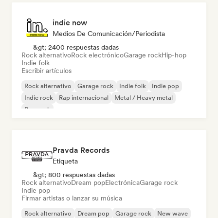
indie now
Medios De Comunicación/Periodista
&gt; 2400 respuestas dadas
Rock alternativo
Rock electrónico
Garage rock
Hip-hop
Indie folk
Escribir artículos
Rock alternativo
Garage rock
Indie folk
Indie pop
Indie rock
Rap internacional
Metal / Heavy metal
Pop rock
Pravda Records
Etiqueta
&gt; 800 respuestas dadas
Rock alternativo
Dream pop
Electrónica
Garage rock
Indie pop
Firmar artistas o lanzar su música
Rock alternativo
Dream pop
Garage rock
New wave