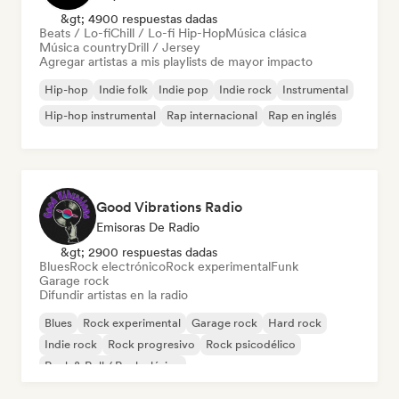
&gt; 4900 respuestas dadas
Beats / Lo-fi
Chill / Lo-fi Hip-Hop
Música clásica
Música country
Drill / Jersey
Agregar artistas a mis playlists de mayor impacto
Hip-hop
Indie folk
Indie pop
Indie rock
Instrumental
Hip-hop instrumental
Rap internacional
Rap en inglés
Good Vibrations Radio
Emisoras De Radio
&gt; 2900 respuestas dadas
Blues
Rock electrónico
Rock experimental
Funk
Garage rock
Difundir artistas en la radio
Blues
Rock experimental
Garage rock
Hard rock
Indie rock
Rock progresivo
Rock psicodélico
Rock & Roll / Rock clásico