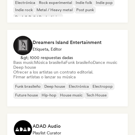
Electrónica
Rock experimental
Indie folk
Indie pop
Indie rock
Metal / Heavy metal
Post punk
Rock & Roll / Rock clásico
Dreamers Island Entertainment
Etiqueta, Editor
&gt; 1000 respuestas dadas
Bass music
Música brasileña
Funk brasileño
Dance music
Deep house
Ofrecer a los artistas un contrato editorial.
Firmar artistas o lanzar su música
Funk brasileño
Deep house
Electrónica
Electropop
Future house
Hip-hop
House music
Tech House
ADAD Audio
Playlist Curator