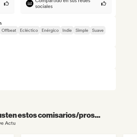
Compartido en sus redes
sociales
n
Offbeat
Ecléctico
Enérgico
Indie
Simple
Suave
sten estos comisarios/pros...
ive Actu