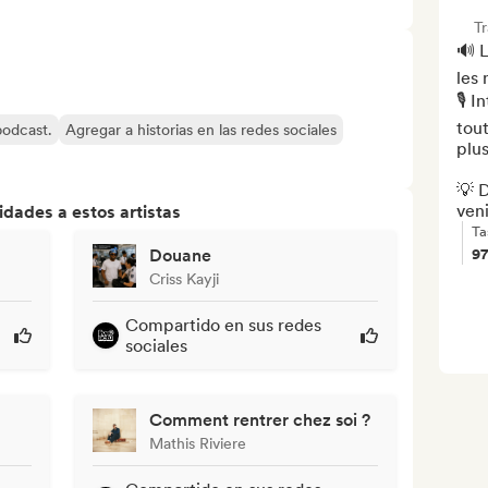
T
🔊 L
les
🎙️ 
tout
 podcast.
Agregar a historias en las redes sociales
plus
💡 D
veni
dades a estos artistas
Ta
Douane
9
Criss Kayji
Compartido en sus redes
sociales
Comment rentrer chez soi ?
Mathis Riviere