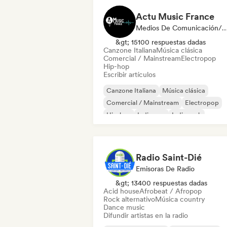
Actu Music France
Medios De Comunicación/Peri
&gt; 15100 respuestas dadas
Canzone Italiana
Música clásica
Comercial / Mainstream
Electropop
Hip-hop
Escribir artículos
Canzone Italiana
Música clásica
Comercial / Mainstream
Electropop
Hip-hop
Indie pop
Indie rock
Pop internacional
Radio Saint-Dié
Emisoras De Radio
&gt; 13400 respuestas dadas
Acid house
Afrobeat / Afropop
Rock alternativo
Música country
Dance music
Difundir artistas en la radio