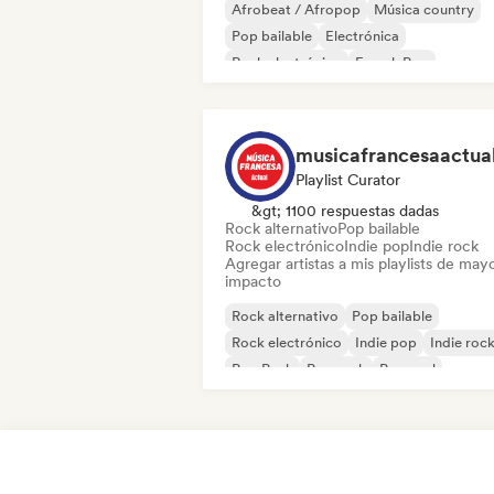
Afrobeat / Afropop
Música country
Pop bailable
Electrónica
Rock electrónico
French Pop
Hard Dance / Hardcore / Hardstyle
Hard rock
musicafrancesaactua
Playlist Curator
&gt; 1100 respuestas dadas
Rock alternativo
Pop bailable
Rock electrónico
Indie pop
Indie rock
Agregar artistas a mis playlists de may
impacto
Rock alternativo
Pop bailable
Rock electrónico
Indie pop
Indie roc
Pop Punk
Pop rock
Pop soul