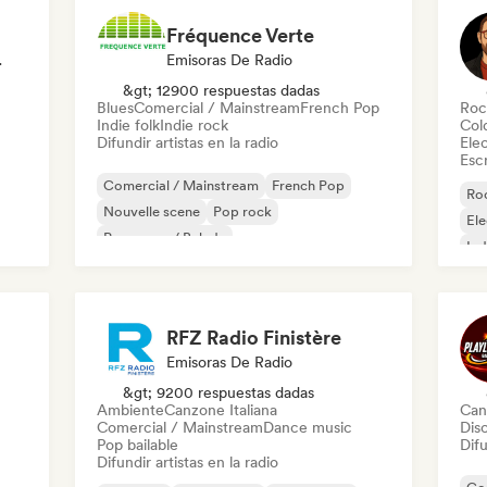
Fréquence Verte
odista
Emisoras De Radio
&gt; 12900 respuestas dadas
Blues
Comercial / Mainstream
French Pop
Roc
Indie folk
Indie rock
Col
Difundir artistas en la radio
Ele
Escr
Comercial / Mainstream
French Pop
Roc
Nouvelle scene
Pop rock
Ele
Pop suave / Balada
Ind
Chanson Française/Variété
Blues
Indie folk
RFZ Radio Finistère
Emisoras De Radio
&gt; 9200 respuestas dadas
Ambiente
Canzone Italiana
Can
Comercial / Mainstream
Dance music
Dis
Pop bailable
Difu
Difundir artistas en la radio