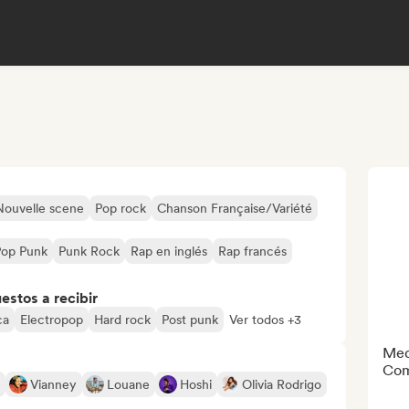
Nouvelle scene
Pop rock
Chanson Française/Variété
Pop Punk
Punk Rock
Rap en inglés
Rap francés
stos a recibir
ca
Electropop
Hard rock
Post punk
Ver todos +3
Med
Com
Vianney
Louane
Hoshi
Olivia Rodrigo