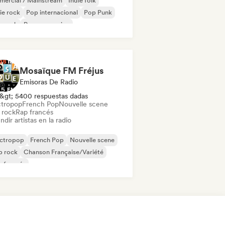
mercial / Mainstream
Indie folk
ie rock
Pop internacional
Pop Punk
p rock
Pop progresivo
ck progresivo
Mosaïque FM Fréjus
Emisoras De Radio
&gt; 5400 respuestas dadas
ctropop
French Pop
Nouvelle scene
 rock
Rap francés
ndir artistas en la radio
ectropop
French Pop
Nouvelle scene
p rock
Chanson Française/Variété
 francés