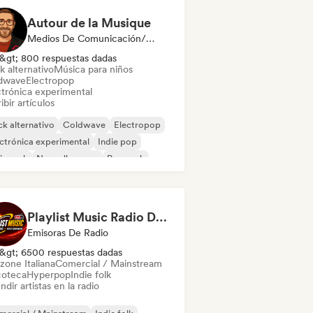
Autour de la Musique
Medios De Comunicación/Periodista
&gt; 800 respuestas dadas
k alternativo
Música para niños
dwave
Electropop
ctrónica experimental
ibir artículos
k alternativo
Coldwave
Electropop
ctrónica experimental
Indie pop
ie rock
Nouvelle scene
Pop rock
Playlist Music Radio DAB +
Emisoras De Radio
&gt; 6500 respuestas dadas
zone Italiana
Comercial / Mainstream
coteca
Hyperpop
Indie folk
ndir artistas en la radio