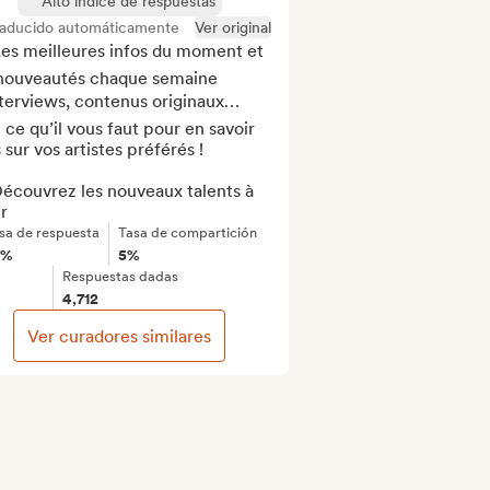
Alto índice de respuestas
raducido automáticamente
Ver original
es meilleures infos du moment et 
 nouveautés chaque semaine

Interviews, contenus originaux… 
 ce qu’il vous faut pour en savoir 
 sur vos artistes préférés !

écouvrez les nouveaux talents à 
r
sa de respuesta
Tasa de compartición
7%
5%
Respuestas dadas
4,712
Ver curadores similares