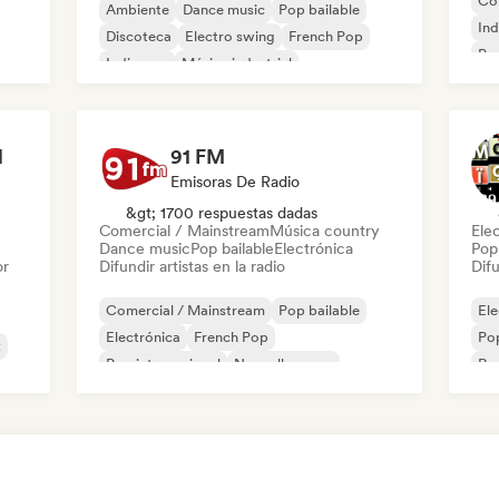
Co
Ambiente
Dance music
Pop bailable
Ind
Discoteca
Electro swing
French Pop
Po
Indie pop
Música industrial
Ro
l
91 FM
Emisoras De Radio
&gt; 1700 respuestas dadas
Comercial / Mainstream
Música country
Ele
Dance music
Pop bailable
Electrónica
Pop
or
Difundir artistas en la radio
Difu
Comercial / Mainstream
Pop bailable
El
Electrónica
French Pop
Po
k
Pop internacional
Nouvelle scene
Rap
Pop rock
Chanson Française/Variété