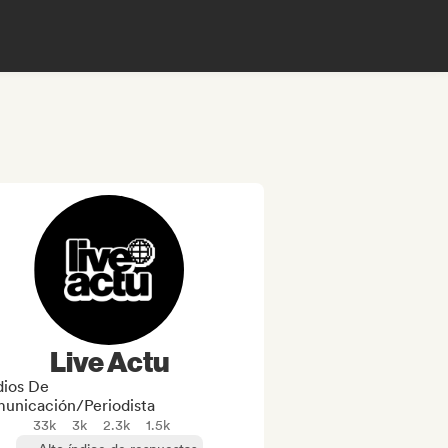
Live Actu
ios De
unicación/Periodista
33k
3k
2.3k
1.5k