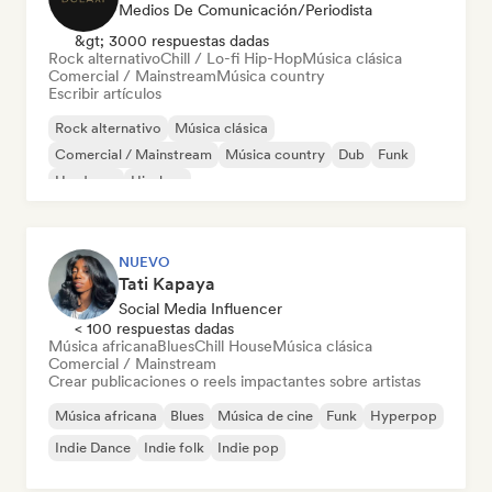
Medios De Comunicación/Periodista
&gt; 3000 respuestas dadas
Rock alternativo
Chill / Lo-fi Hip-Hop
Música clásica
Comercial / Mainstream
Música country
Escribir artículos
Rock alternativo
Música clásica
Comercial / Mainstream
Música country
Dub
Funk
Hardcore
Hip-hop
NUEVO
Tati Kapaya
Social Media Influencer
< 100 respuestas dadas
Música africana
Blues
Chill House
Música clásica
Comercial / Mainstream
Crear publicaciones o reels impactantes sobre artistas
Música africana
Blues
Música de cine
Funk
Hyperpop
Indie Dance
Indie folk
Indie pop