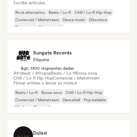
Escribir artículos
Rock alternativo
Beats / Lo-fi
Chill / Lo-fi Hip-Hop
Comercial / Mainstream
Dance music
Discoteca
Dream pop
House music
Sungate Records
Etiqueta
&gt; 1300 respuestas dadas
Afrobeat / Afropop
Beats / Lo-fi
Bossa nova
Chill / Lo-fi Hip-Hop
Comercial / Mainstream
Firmar artistas o lanzar su música
Beats / Lo-fi
Bossa nova
Chill / Lo-fi Hip-Hop
Comercial / Mainstream
Dancehall
Pop bailable
Hip-hop
Pop soul
Dulaxi