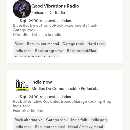
Good Vibrations Radio
Emisoras De Radio
&gt; 2900 respuestas dadas
Blues
Rock electrónico
Rock experimental
Funk
Garage rock
Difundir artistas en la radio
Blues
Rock experimental
Garage rock
Hard rock
Indie rock
Rock progresivo
Rock psicodélico
Rock & Roll / Rock clásico
indie now
Medios De Comunicación/Periodista
&gt; 2400 respuestas dadas
Rock alternativo
Rock electrónico
Garage rock
Hip-hop
Indie folk
Escribir artículos
Rock alternativo
Garage rock
Indie folk
Indie pop
Indie rock
Rap internacional
Metal / Heavy metal