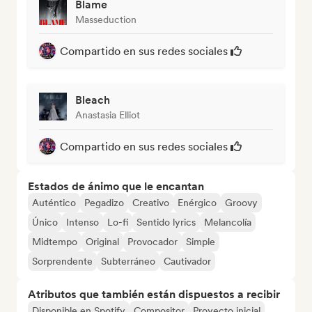
Blame
Masseduction
Compartido en sus redes sociales
Bleach
Anastasia Elliot
Compartido en sus redes sociales
Estados de ánimo que le encantan
Auténtico
Pegadizo
Creativo
Enérgico
Groovy
Único
Intenso
Lo-fi
Sentido lyrics
Melancolía
Midtempo
Original
Provocador
Simple
Sorprendente
Subterráneo
Cautivador
Atributos que también están dispuestos a recibir
Disponible en Spotify
Compositor
Proyecto inicial