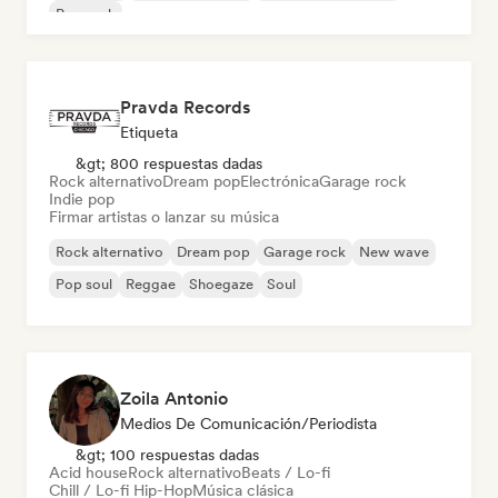
Pop rock
Pravda Records
Etiqueta
&gt; 800 respuestas dadas
Rock alternativo
Dream pop
Electrónica
Garage rock
Indie pop
Firmar artistas o lanzar su música
Rock alternativo
Dream pop
Garage rock
New wave
Pop soul
Reggae
Shoegaze
Soul
Zoila Antonio
Medios De Comunicación/Periodista
&gt; 100 respuestas dadas
Acid house
Rock alternativo
Beats / Lo-fi
Chill / Lo-fi Hip-Hop
Música clásica