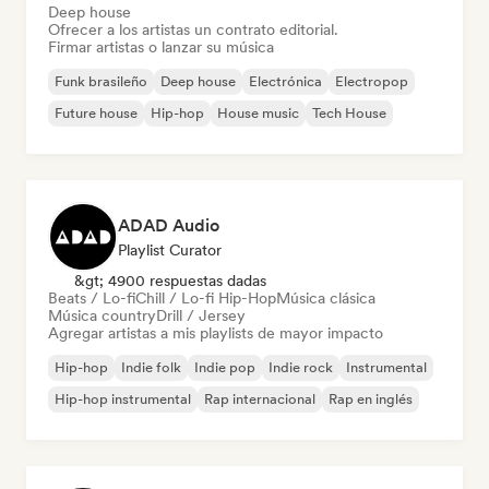
Deep house
Ofrecer a los artistas un contrato editorial.
Firmar artistas o lanzar su música
Funk brasileño
Deep house
Electrónica
Electropop
Future house
Hip-hop
House music
Tech House
ADAD Audio
Playlist Curator
&gt; 4900 respuestas dadas
Beats / Lo-fi
Chill / Lo-fi Hip-Hop
Música clásica
Música country
Drill / Jersey
Agregar artistas a mis playlists de mayor impacto
Hip-hop
Indie folk
Indie pop
Indie rock
Instrumental
Hip-hop instrumental
Rap internacional
Rap en inglés