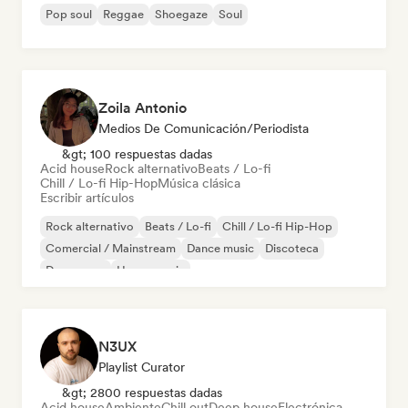
Pop soul
Reggae
Shoegaze
Soul
Zoila Antonio
Medios De Comunicación/Periodista
&gt; 100 respuestas dadas
Acid house
Rock alternativo
Beats / Lo-fi
Chill / Lo-fi Hip-Hop
Música clásica
Escribir artículos
Rock alternativo
Beats / Lo-fi
Chill / Lo-fi Hip-Hop
Comercial / Mainstream
Dance music
Discoteca
Dream pop
House music
N3UX
Playlist Curator
&gt; 2800 respuestas dadas
Acid house
Ambiente
Chill out
Deep house
Electrónica