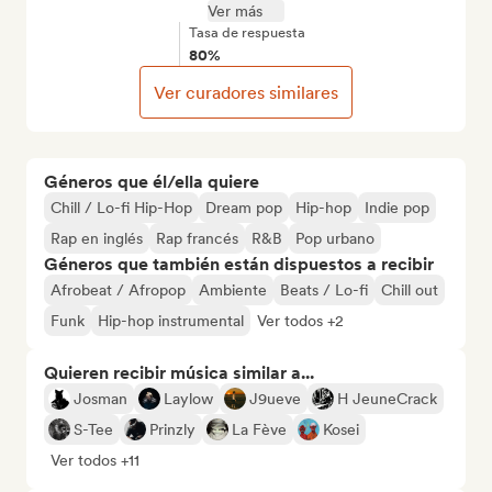
Ver más
Tasa de respuesta
80%
Ver curadores similares
Géneros que él/ella quiere
Chill / Lo-fi Hip-Hop
Dream pop
Hip-hop
Indie pop
Rap en inglés
Rap francés
R&B
Pop urbano
Géneros que también están dispuestos a recibir
Afrobeat / Afropop
Ambiente
Beats / Lo-fi
Chill out
Funk
Hip-hop instrumental
Ver todos +2
Quieren recibir música similar a...
Josman
Laylow
J9ueve
H JeuneCrack
S-Tee
Prinzly
La Fève
Kosei
Ver todos +11