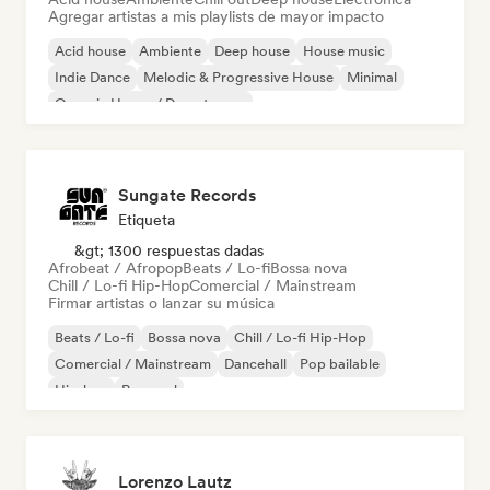
Agregar artistas a mis playlists de mayor impacto
Acid house
Ambiente
Deep house
House music
Indie Dance
Melodic & Progressive House
Minimal
Organic House / Downtempo
Sungate Records
Etiqueta
&gt; 1300 respuestas dadas
Afrobeat / Afropop
Beats / Lo-fi
Bossa nova
Chill / Lo-fi Hip-Hop
Comercial / Mainstream
Firmar artistas o lanzar su música
Beats / Lo-fi
Bossa nova
Chill / Lo-fi Hip-Hop
Comercial / Mainstream
Dancehall
Pop bailable
Hip-hop
Pop soul
Lorenzo Lautz