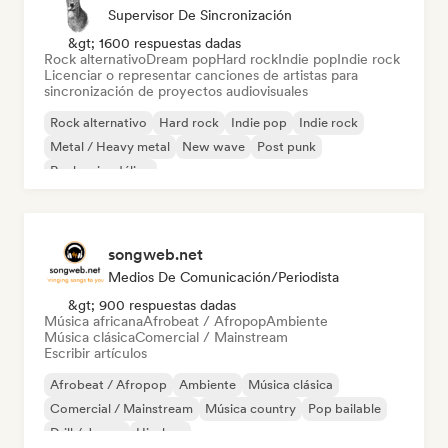
Supervisor De Sincronización
&gt; 1600 respuestas dadas
Rock alternativo
Dream pop
Hard rock
Indie pop
Indie rock
Licenciar o representar canciones de artistas para
sincronización de proyectos audiovisuales
Rock alternativo
Hard rock
Indie pop
Indie rock
Metal / Heavy metal
New wave
Post punk
Rock psicodélico
songweb.net
Medios De Comunicación/Periodista
&gt; 900 respuestas dadas
Música africana
Afrobeat / Afropop
Ambiente
Música clásica
Comercial / Mainstream
Escribir artículos
Afrobeat / Afropop
Ambiente
Música clásica
Comercial / Mainstream
Música country
Pop bailable
Drill / Jersey
Hip-hop