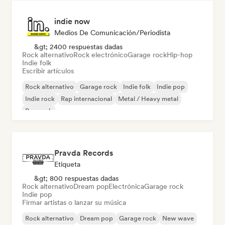
indie now
Medios De Comunicación/Periodista
&gt; 2400 respuestas dadas
Rock alternativo
Rock electrónico
Garage rock
Hip-hop
Indie folk
Escribir artículos
Rock alternativo
Garage rock
Indie folk
Indie pop
Indie rock
Rap internacional
Metal / Heavy metal
Pop rock
Pravda Records
Etiqueta
&gt; 800 respuestas dadas
Rock alternativo
Dream pop
Electrónica
Garage rock
Indie pop
Firmar artistas o lanzar su música
Rock alternativo
Dream pop
Garage rock
New wave