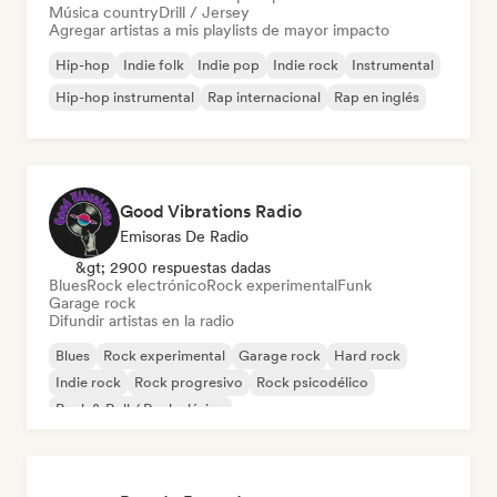
Música country
Drill / Jersey
Agregar artistas a mis playlists de mayor impacto
Hip-hop
Indie folk
Indie pop
Indie rock
Instrumental
Hip-hop instrumental
Rap internacional
Rap en inglés
Good Vibrations Radio
Emisoras De Radio
&gt; 2900 respuestas dadas
Blues
Rock electrónico
Rock experimental
Funk
Garage rock
Difundir artistas en la radio
Blues
Rock experimental
Garage rock
Hard rock
Indie rock
Rock progresivo
Rock psicodélico
Rock & Roll / Rock clásico