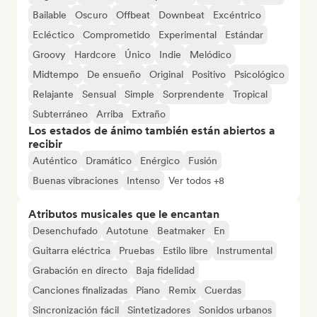
Bailable
Oscuro
Offbeat
Downbeat
Excéntrico
Ecléctico
Comprometido
Experimental
Estándar
Groovy
Hardcore
Único
Indie
Melódico
Midtempo
De ensueño
Original
Positivo
Psicológico
Relajante
Sensual
Simple
Sorprendente
Tropical
Subterráneo
Arriba
Extraño
Los estados de ánimo también están abiertos a
recibir
Auténtico
Dramático
Enérgico
Fusión
Buenas vibraciones
Intenso
Ver todos +8
Atributos musicales que le encantan
Desenchufado
Autotune
Beatmaker
En
Guitarra eléctrica
Pruebas
Estilo libre
Instrumental
Grabación en directo
Baja fidelidad
Canciones finalizadas
Piano
Remix
Cuerdas
Sincronización fácil
Sintetizadores
Sonidos urbanos