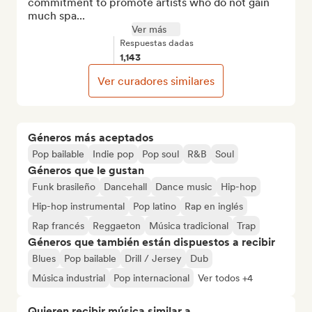
commitment to promote artists who do not gain 
much spa...
Ver más
Respuestas dadas
1,143
Ver curadores similares
Géneros más aceptados
Pop bailable
Indie pop
Pop soul
R&B
Soul
Géneros que le gustan
Funk brasileño
Dancehall
Dance music
Hip-hop
Hip-hop instrumental
Pop latino
Rap en inglés
Rap francés
Reggaeton
Música tradicional
Trap
Géneros que también están dispuestos a recibir
Blues
Pop bailable
Drill / Jersey
Dub
Música industrial
Pop internacional
Ver todos +4
Quieren recibir música similar a...