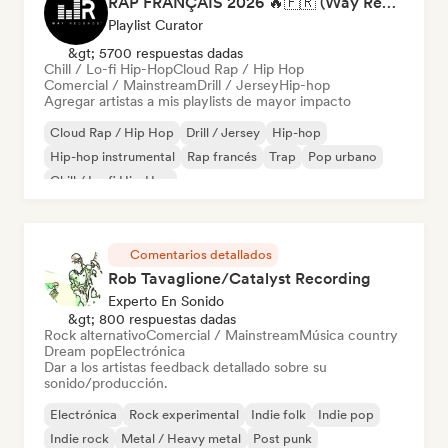
RAP FRANÇAIS 2026 🔥🇫🇷 (Way Records)
Playlist Curator
&gt; 5700 respuestas dadas
Chill / Lo-fi Hip-Hop
Cloud Rap / Hip Hop
Comercial / Mainstream
Drill / Jersey
Hip-hop
Agregar artistas a mis playlists de mayor impacto
Cloud Rap / Hip Hop
Drill / Jersey
Hip-hop
Hip-hop instrumental
Rap francés
Trap
Pop urbano
Chill / Lo-fi Hip-Hop
Comentarios detallados
Rob Tavaglione/Catalyst Recording
Experto En Sonido
&gt; 800 respuestas dadas
Rock alternativo
Comercial / Mainstream
Música country
Dream pop
Electrónica
Dar a los artistas feedback detallado sobre su
sonido/producción.
Electrónica
Rock experimental
Indie folk
Indie pop
Indie rock
Metal / Heavy metal
Post punk