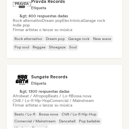
Pravda Records
Etiqueta
&gt; 800 respuestas dadas
Rock alternativo
Dream pop
Electrónica
Garage rock
Indie pop
Firmar artistas o lanzar su música
Rock alternativo
Dream pop
Garage rock
New wave
Pop soul
Reggae
Shoegaze
Soul
Sungate Records
Etiqueta
&gt; 1300 respuestas dadas
Afrobeat / Afropop
Beats / Lo-fi
Bossa nova
Chill / Lo-fi Hip-Hop
Comercial / Mainstream
Firmar artistas o lanzar su música
Beats / Lo-fi
Bossa nova
Chill / Lo-fi Hip-Hop
Comercial / Mainstream
Dancehall
Pop bailable
Hip-hop
Pop soul