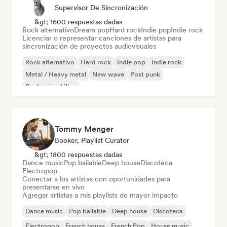
Supervisor De Sincronización
&gt; 1600 respuestas dadas
Rock alternativo
Dream pop
Hard rock
Indie pop
Indie rock
Licenciar o representar canciones de artistas para
sincronización de proyectos audiovisuales
Rock alternativo
Hard rock
Indie pop
Indie rock
Metal / Heavy metal
New wave
Post punk
Rock psicodélico
Tommy Menger
Booker, Playlist Curator
&gt; 1800 respuestas dadas
Dance music
Pop bailable
Deep house
Discoteca
Electropop
Conectar a los artistas con oportunidades para
presentarse en vivo
Agregar artistas a mis playlists de mayor impacto
Dance music
Pop bailable
Deep house
Discoteca
Electropop
French house
French Pop
House music