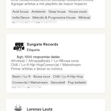
Agregar artistas a mis playlists de mayor impacto
Acid house
Ambiente
Deep house
House music
Indie Dance
Melodic & Progressive House
Minimal
Organic House / Downtempo
Sungate Records
Etiqueta
&gt; 1300 respuestas dadas
Afrobeat / Afropop
Beats / Lo-fi
Bossa nova
Chill / Lo-fi Hip-Hop
Comercial / Mainstream
Firmar artistas o lanzar su música
Beats / Lo-fi
Bossa nova
Chill / Lo-fi Hip-Hop
Comercial / Mainstream
Dancehall
Pop bailable
Hip-hop
Pop soul
Lorenzo Lautz