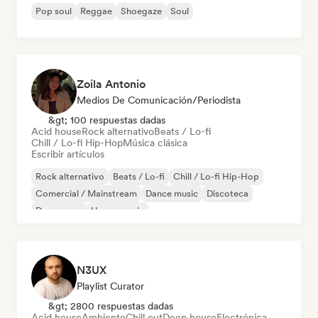
Pop soul
Reggae
Shoegaze
Soul
Zoila Antonio
Medios De Comunicación/Periodista
&gt; 100 respuestas dadas
Acid house
Rock alternativo
Beats / Lo-fi
Chill / Lo-fi Hip-Hop
Música clásica
Escribir artículos
Rock alternativo
Beats / Lo-fi
Chill / Lo-fi Hip-Hop
Comercial / Mainstream
Dance music
Discoteca
Dream pop
House music
N3UX
Playlist Curator
&gt; 2800 respuestas dadas
Acid house
Ambiente
Chill out
Deep house
Electrónica