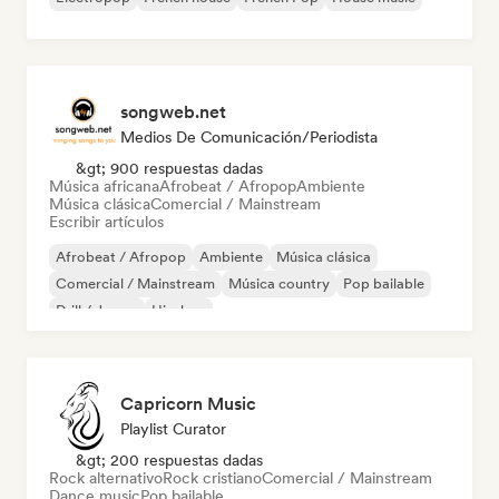
songweb.net
Medios De Comunicación/Periodista
&gt; 900 respuestas dadas
Música africana
Afrobeat / Afropop
Ambiente
Música clásica
Comercial / Mainstream
Escribir artículos
Afrobeat / Afropop
Ambiente
Música clásica
Comercial / Mainstream
Música country
Pop bailable
Drill / Jersey
Hip-hop
Capricorn Music
Playlist Curator
&gt; 200 respuestas dadas
Rock alternativo
Rock cristiano
Comercial / Mainstream
Dance music
Pop bailable