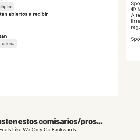
Spot
ológico
🌓 M
án abiertos a recibir
Alte
list
regu
tan
Spot
fesional
sten estos comisarios/pros...
It Feels Like We Only Go Backwards