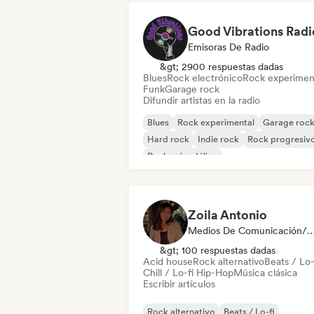
Good Vibrations Radi
Emisoras De Radio
&gt; 2900 respuestas dadas
Blues
Rock electrónico
Rock experimen
Funk
Garage rock
Difundir artistas en la radio
Blues
Rock experimental
Garage roc
Hard rock
Indie rock
Rock progresiv
Rock psicodélico
Rock & Roll / Rock clásico
Zoila Antonio
Medios De Comunicación/Peri
&gt; 100 respuestas dadas
Acid house
Rock alternativo
Beats / Lo-
Chill / Lo-fi Hip-Hop
Música clásica
Escribir artículos
Rock alternativo
Beats / Lo-fi