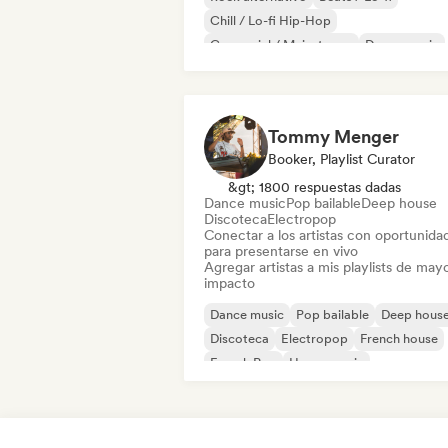
Chill / Lo-fi Hip-Hop
Comercial / Mainstream
Dance music
Discoteca
Dream pop
House music
Tommy Menger
Booker, Playlist Curator
&gt; 1800 respuestas dadas
Dance music
Pop bailable
Deep house
Discoteca
Electropop
Conectar a los artistas con oportunida
para presentarse en vivo
Agregar artistas a mis playlists de may
impacto
Dance music
Pop bailable
Deep hous
Discoteca
Electropop
French house
French Pop
House music