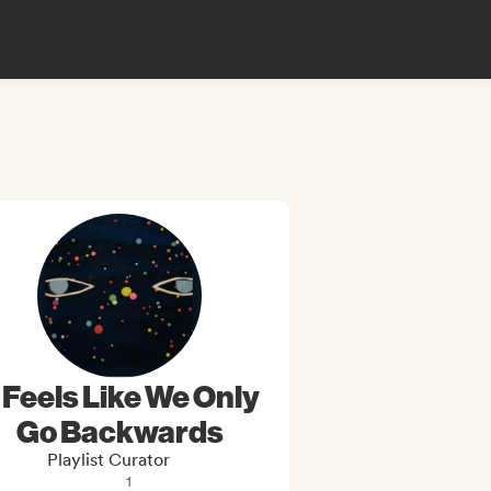
t Feels Like We Only
Go Backwards
Playlist Curator
1