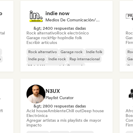
o
indie now
Medios De Comunicación/Periodista
&gt; 2400 respuestas dadas
tal
Rock alternativo
Rock electrónico
Roc
Garage rock
Hip-hop
Indie folk
Gar
Escribir artículos
Firm
k
Rock alternativo
Garage rock
Indie folk
Roc
o
Indie pop
Indie rock
Rap internacional
Ga
Metal / Heavy metal
Pop rock
Re
N3UX
odista
Playlist Curator
&gt; 2800 respuestas dadas
fi
Acid house
Ambiente
Chill out
Deep house
Afr
Electrónica
Bos
Agregar artistas a mis playlists de mayor
Com
impacto
Firm