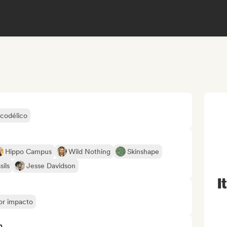
icodélico
Hippo Campus
Wild Nothing
Skinshape
ils
Jesse Davidson
I
yor impacto
n