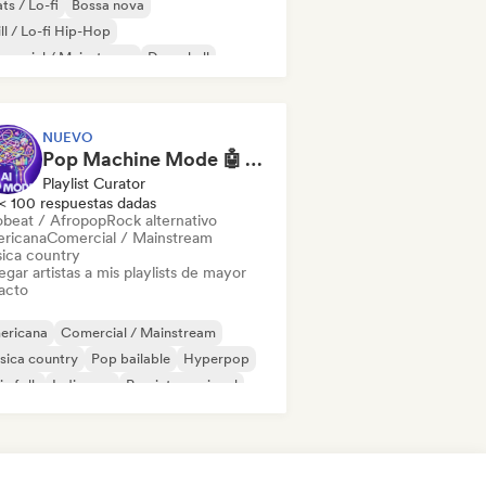
ts / Lo-fi
Bossa nova
ll / Lo-fi Hip-Hop
mercial / Mainstream
Dancehall
 bailable
Hip-hop
Pop soul
NUEVO
Pop Machine Mode 🤖 AI Music, Indie Pop & Dream Pop
Playlist Curator
< 100 respuestas dadas
obeat / Afropop
Rock alternativo
ricana
Comercial / Mainstream
ica country
gar artistas a mis playlists de mayor
acto
ericana
Comercial / Mainstream
sica country
Pop bailable
Hyperpop
ie folk
Indie pop
Pop internacional