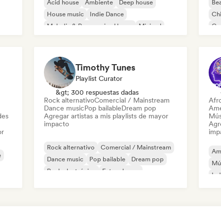
Acid house
Ambiente
Deep house
Bea
House music
Indie Dance
Chi
Melodic & Progressive House
Minimal
Co
Organic House / Downtempo
Pop
Timothy Tunes
Playlist Curator
&gt; 300 respuestas dadas
Rock alternativo
Comercial / Mainstream
Afr
Dance music
Pop bailable
Dream pop
Ame
des
Agregar artistas a mis playlists de mayor
Mús
impacto
Agre
or
imp
Rock alternativo
Comercial / Mainstream
Am
e
Dance music
Pop bailable
Dream pop
Mú
Rock electrónico
Future house
Ind
Garage rock