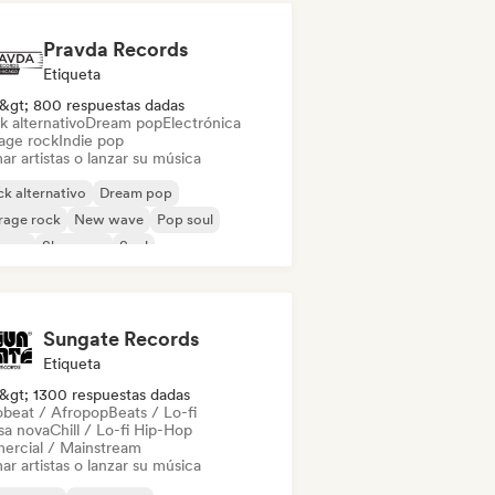
Pravda Records
Etiqueta
&gt; 800 respuestas dadas
k alternativo
Dream pop
Electrónica
age rock
Indie pop
ar artistas o lanzar su música
k alternativo
Dream pop
rage rock
New wave
Pop soul
ggae
Shoegaze
Soul
Sungate Records
Etiqueta
&gt; 1300 respuestas dadas
obeat / Afropop
Beats / Lo-fi
sa nova
Chill / Lo-fi Hip-Hop
ercial / Mainstream
ar artistas o lanzar su música