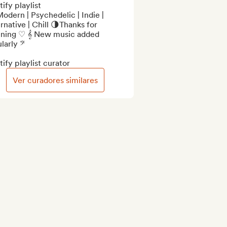
ify playlist

odern | Psychedelic | Indie | 
rnative | Chill 🌗Thanks for 
ening ♡ 𝄞 New music added 
larly 𝄢

ify playlist curator
Ver curadores similares