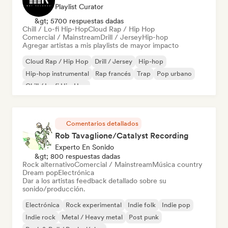
Playlist Curator
&gt; 5700 respuestas dadas
Chill / Lo-fi Hip-Hop
Cloud Rap / Hip Hop
Comercial / Mainstream
Drill / Jersey
Hip-hop
Agregar artistas a mis playlists de mayor impacto
Cloud Rap / Hip Hop
Drill / Jersey
Hip-hop
Hip-hop instrumental
Rap francés
Trap
Pop urbano
Chill / Lo-fi Hip-Hop
Comentarios detallados
Rob Tavaglione/Catalyst Recording
Experto En Sonido
&gt; 800 respuestas dadas
Rock alternativo
Comercial / Mainstream
Música country
Dream pop
Electrónica
Dar a los artistas feedback detallado sobre su
sonido/producción.
Electrónica
Rock experimental
Indie folk
Indie pop
Indie rock
Metal / Heavy metal
Post punk