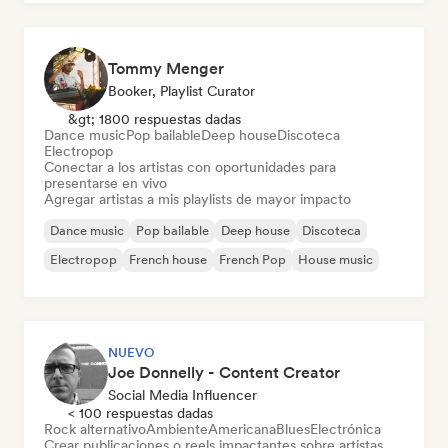
Tommy Menger
Booker, Playlist Curator
&gt; 1800 respuestas dadas
Dance music
Pop bailable
Deep house
Discoteca
Electropop
Conectar a los artistas con oportunidades para
presentarse en vivo
Agregar artistas a mis playlists de mayor impacto
Dance music
Pop bailable
Deep house
Discoteca
Electropop
French house
French Pop
House music
NUEVO
Joe Donnelly - Content Creator
Social Media Influencer
< 100 respuestas dadas
Rock alternativo
Ambiente
Americana
Blues
Electrónica
Crear publicaciones o reels impactantes sobre artistas