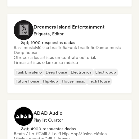
Rock & Roll / Rock clásico
Dreamers Island Entertainment
Etiqueta, Editor
&gt; 1000 respuestas dadas
Bass music
Música brasileña
Funk brasileño
Dance music
Deep house
Ofrecer a los artistas un contrato editorial.
Firmar artistas o lanzar su música
Funk brasileño
Deep house
Electrónica
Electropop
Future house
Hip-hop
House music
Tech House
ADAD Audio
Playlist Curator
&gt; 4900 respuestas dadas
Beats / Lo-fi
Chill / Lo-fi Hip-Hop
Música clásica
Música country
Drill / Jersey