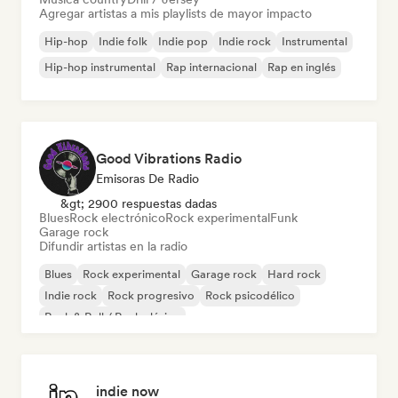
Agregar artistas a mis playlists de mayor impacto
Hip-hop
Indie folk
Indie pop
Indie rock
Instrumental
Hip-hop instrumental
Rap internacional
Rap en inglés
Good Vibrations Radio
Emisoras De Radio
&gt; 2900 respuestas dadas
Blues
Rock electrónico
Rock experimental
Funk
Garage rock
Difundir artistas en la radio
Blues
Rock experimental
Garage rock
Hard rock
Indie rock
Rock progresivo
Rock psicodélico
Rock & Roll / Rock clásico
indie now