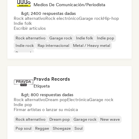
Medios De Comunicación/Periodista
&gt; 2400 respuestas dadas
Rock alternativo
Rock electrónico
Garage rock
Hip-hop
Indie folk
Escribir artículos
Rock alternativo
Garage rock
Indie folk
Indie pop
Indie rock
Rap internacional
Metal / Heavy metal
Pop rock
Pravda Records
Etiqueta
&gt; 800 respuestas dadas
Rock alternativo
Dream pop
Electrónica
Garage rock
Indie pop
Firmar artistas o lanzar su música
Rock alternativo
Dream pop
Garage rock
New wave
Pop soul
Reggae
Shoegaze
Soul