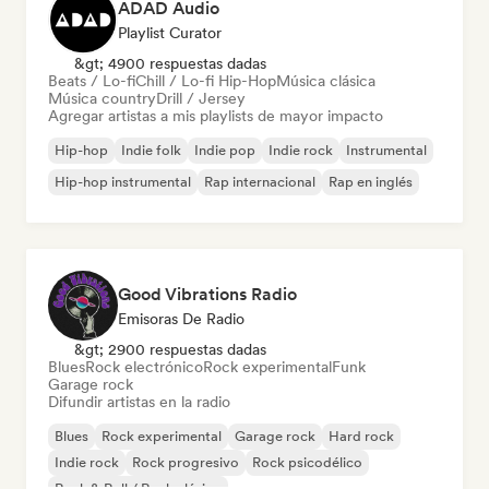
ADAD Audio
Playlist Curator
&gt; 4900 respuestas dadas
Beats / Lo-fi
Chill / Lo-fi Hip-Hop
Música clásica
Música country
Drill / Jersey
Agregar artistas a mis playlists de mayor impacto
Hip-hop
Indie folk
Indie pop
Indie rock
Instrumental
Hip-hop instrumental
Rap internacional
Rap en inglés
Good Vibrations Radio
Emisoras De Radio
&gt; 2900 respuestas dadas
Blues
Rock electrónico
Rock experimental
Funk
Garage rock
Difundir artistas en la radio
Blues
Rock experimental
Garage rock
Hard rock
Indie rock
Rock progresivo
Rock psicodélico
Rock & Roll / Rock clásico