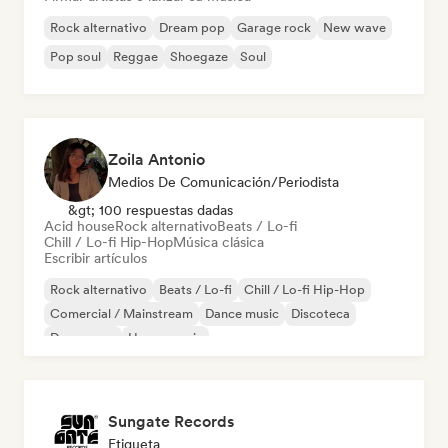
Rock alternativo
Dream pop
Garage rock
New wave
Pop soul
Reggae
Shoegaze
Soul
Zoila Antonio
Medios De Comunicación/Periodista
&gt; 100 respuestas dadas
Acid house
Rock alternativo
Beats / Lo-fi
Chill / Lo-fi Hip-Hop
Música clásica
Escribir artículos
Rock alternativo
Beats / Lo-fi
Chill / Lo-fi Hip-Hop
Comercial / Mainstream
Dance music
Discoteca
Dream pop
House music
Sungate Records
Etiqueta