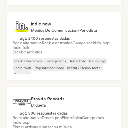
indie now
Medios De Comunicación/Periodista
&gt; 2400 respuestas dadas
Rock alternativo
Rock electrónico
Garage rock
Hip-hop
Indie folk
Escribir artículos
Rock alternativo
Garage rock
Indie folk
Indie pop
Indie rock
Rap internacional
Metal / Heavy metal
Pop rock
Pravda Records
Etiqueta
&gt; 800 respuestas dadas
Rock alternativo
Dream pop
Electrónica
Garage rock
Indie pop
Firmar artistas o lanzar su música