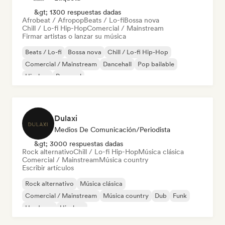
&gt; 1300 respuestas dadas
Afrobeat / Afropop
Beats / Lo-fi
Bossa nova
Chill / Lo-fi Hip-Hop
Comercial / Mainstream
Firmar artistas o lanzar su música
Beats / Lo-fi
Bossa nova
Chill / Lo-fi Hip-Hop
Comercial / Mainstream
Dancehall
Pop bailable
Hip-hop
Pop soul
Dulaxi
Medios De Comunicación/Periodista
&gt; 3000 respuestas dadas
Rock alternativo
Chill / Lo-fi Hip-Hop
Música clásica
Comercial / Mainstream
Música country
Escribir artículos
Rock alternativo
Música clásica
Comercial / Mainstream
Música country
Dub
Funk
Hardcore
Hip-hop