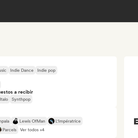
sic
Indie Dance
Indie pop
stos a recibir
Italo
Synthpop
E
mpala
Lewis OfMan
L'Impératrice
Parcels
Ver todos +4