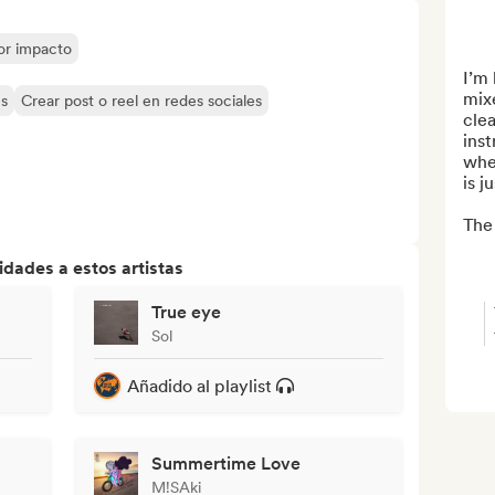
yor impacto
I’m 
mixe
es
Crear post o reel en redes sociales
clea
inst
whet
is j
The 
dades a estos artistas
True eye
Sol
Añadido al playlist
Summertime Love
M!SAki