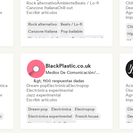
Rock alternativo
Ambiente
Beats / Lo-fi
Chil
Canzone Italiana
Chill out
Dee
or
Escribir artículos
Agre
imp
Rock alternativo
Beats / Lo-fi
Chi
Canzone Italiana
Pop bailable
Hi
Electrónica
Indie pop
Pop internacional
Mel
Pop rock
Or
BlackPlastic.co.uk
Medios De Comunicación/Periodista
&gt; 1100 respuestas dadas
nica
Dream pop
Electrónica
Electropop
Aci
Electrónica experimental
Clo
or
Jazz experimental
Agre
Escribir artículos
imp
Dream pop
Electrónica
Electropop
Cl
c
Electrónica experimental
French house
De
House music
Indie Dance
Ele
Nu-disco / Italo
Fut