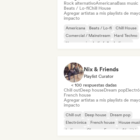
Rock alternativo
Americana
Bass music
Beats / Lo-fi
Chill House
Agregar artistas a mis playlists de may
impacto
Americana
Beats / Lo-fi
Chill House
Comercial / Mainstream
Hard Techno
House music
Indie folk
Indie pop
Nix & Friends
Playlist Curator
< 100 respuestas dadas
Chill out
Deep house
Dream pop
Electró
French house
Agregar artistas a mis playlists de may
impacto
Chill out
Deep house
Dream pop
Electrónica
French house
House musi
Indie pop
Chanson Française/Variété