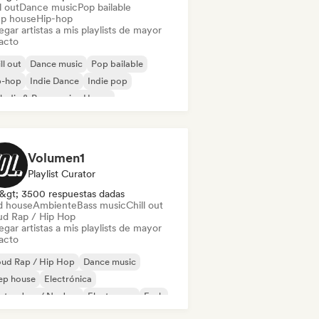
l out
Dance music
Pop bailable
p house
Hip-hop
gar artistas a mis playlists de mayor
acto
ll out
Dance music
Pop bailable
p-hop
Indie Dance
Indie pop
odic & Progressive House
ganic House / Downtempo
Volumen1
Playlist Curator
&gt; 3500 respuestas dadas
d house
Ambiente
Bass music
Chill out
ud Rap / Hip Hop
gar artistas a mis playlists de mayor
acto
oud Rap / Hip Hop
Dance music
ep house
Electrónica
ctro Jazz / Nu Jazz
Electropop
Funk
ure house