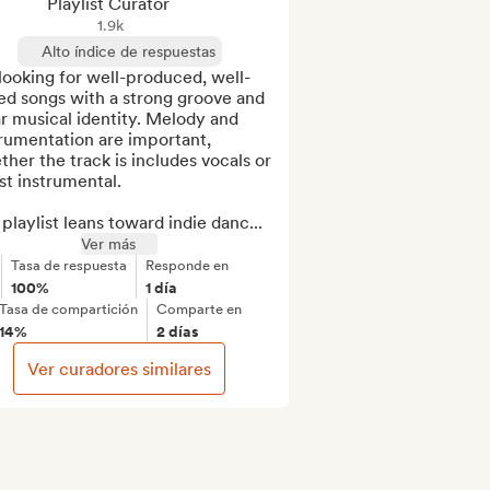
Playlist Curator
1.9k
Alto índice de respuestas
looking for well-produced, well-
d songs with a strong groove and 
r musical identity. Melody and 
rumentation are important, 
her the track is includes vocals or 
ust instrumental.

playlist leans toward indie danc...
Ver más
Tasa de respuesta
Responde en
100%
1 día
Tasa de compartición
Comparte en
14%
2 días
Ver curadores similares