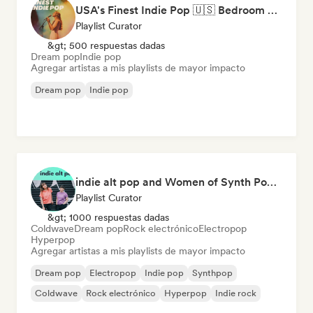
USA's Finest Indie Pop 🇺🇸 Bedroom Pop, Art Pop & Alt-Pop
Playlist Curator
&gt; 500 respuestas dadas
Dream pop
Indie pop
Agregar artistas a mis playlists de mayor impacto
Dream pop
Indie pop
indie alt pop and Women of Synth Pop (CATBEAR)
Playlist Curator
&gt; 1000 respuestas dadas
Coldwave
Dream pop
Rock electrónico
Electropop
Hyperpop
Agregar artistas a mis playlists de mayor impacto
Dream pop
Electropop
Indie pop
Synthpop
Coldwave
Rock electrónico
Hyperpop
Indie rock