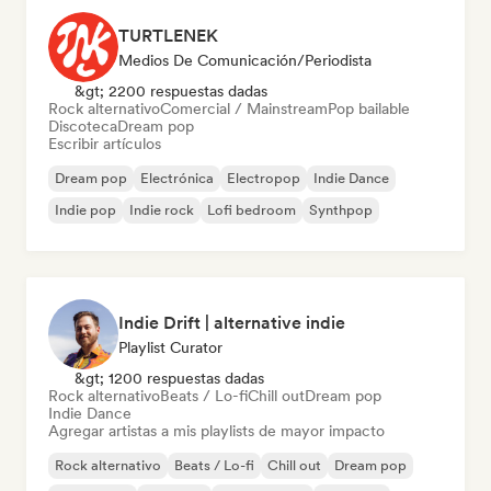
TURTLENEK
Medios De Comunicación/Periodista
&gt; 2200 respuestas dadas
Rock alternativo
Comercial / Mainstream
Pop bailable
Discoteca
Dream pop
Escribir artículos
Dream pop
Electrónica
Electropop
Indie Dance
Indie pop
Indie rock
Lofi bedroom
Synthpop
Indie Drift | alternative indie
Playlist Curator
&gt; 1200 respuestas dadas
Rock alternativo
Beats / Lo-fi
Chill out
Dream pop
Indie Dance
Agregar artistas a mis playlists de mayor impacto
Rock alternativo
Beats / Lo-fi
Chill out
Dream pop