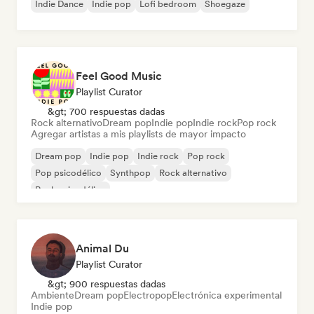
Indie Dance
Indie pop
Lofi bedroom
Shoegaze
Feel Good Music
Playlist Curator
&gt; 700 respuestas dadas
Rock alternativo
Dream pop
Indie pop
Indie rock
Pop rock
Agregar artistas a mis playlists de mayor impacto
Dream pop
Indie pop
Indie rock
Pop rock
Pop psicodélico
Synthpop
Rock alternativo
Rock psicodélico
Animal Du
Playlist Curator
&gt; 900 respuestas dadas
Ambiente
Dream pop
Electropop
Electrónica experimental
Indie pop