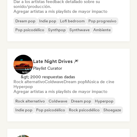
Dar a los artistas feedback detallado sobre su
sonido/producción.
Agregar artistas a mis playlists de mayor impacto
Dream pop
Indie pop
Lofi bedroom
Pop progresivo
Pop psicodélico
Synthpop
Synthwave
Ambiente
Late Night Drives 🎆
Playlist Curator
&gt; 2000 respuestas dadas
Rock alternativo
Coldwave
Dream pop
Música de cine
Hyperpop
Agregar artistas a mis playlists de mayor impacto
Rock alternativo
Coldwave
Dream pop
Hyperpop
Indie pop
Pop psicodélico
Rock psicodélico
Shoegaze