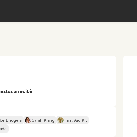
stos a recibir
be Bridgers
Sarah Klang
First Aid Kit
gade