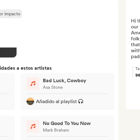
yor impacto
Hi t
our 
Amer
folk
that
with
pads
dades a estos artistas
Ta
9
Bad Luck, Cowboy
Asa Stone
Añadido al playlist
No Good To You Now
Mark Braham