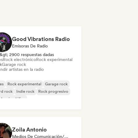
Good Vibrations Radio
Emisoras De Radio
&gt; 2900 respuestas dadas
es
Rock electrónico
Rock experimental
k
Garage rock
ndir artistas en la radio
es
Rock experimental
Garage rock
rd rock
Indie rock
Rock progresivo
k psicodélico
k & Roll / Rock clásico
Zoila Antonio
Medios De Comunicación/Periodista