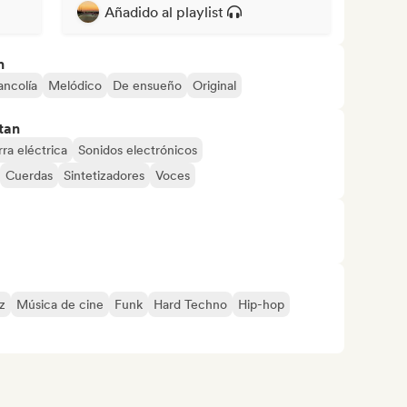
Añadido al playlist
n
ancolía
Melódico
De ensueño
Original
tan
rra eléctrica
Sonidos electrónicos
Cuerdas
Sintetizadores
Voces
z
Música de cine
Funk
Hard Techno
Hip-hop