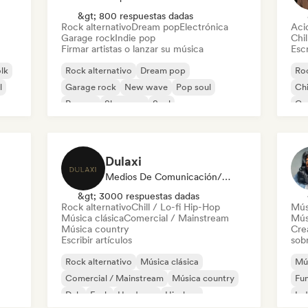
&gt; 800 respuestas dadas
Rock alternativo
Dream pop
Electrónica
Aci
Garage rock
Indie pop
Chil
Firmar artistas o lanzar su música
Escr
olk
Rock alternativo
Dream pop
Roc
l
Garage rock
New wave
Pop soul
Chi
Reggae
Shoegaze
Soul
Co
Di
Dulaxi
Medios De Comunicación/Periodista
&gt; 3000 respuestas dadas
Rock alternativo
Chill / Lo-fi Hip-Hop
Mús
Música clásica
Comercial / Mainstream
Mús
Música country
Cre
Escribir artículos
sobr
Rock alternativo
Música clásica
Mús
Comercial / Mainstream
Música country
Fu
Dub
Funk
Hardcore
Hip-hop
Ind