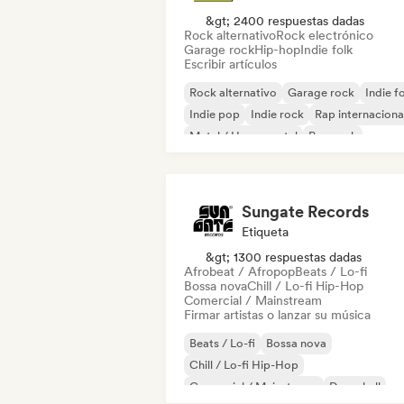
&gt; 2400 respuestas dadas
Rock alternativo
Rock electrónico
Garage rock
Hip-hop
Indie folk
Escribir artículos
Rock alternativo
Garage rock
Indie f
Indie pop
Indie rock
Rap internaciona
Metal / Heavy metal
Pop rock
Sungate Records
Etiqueta
&gt; 1300 respuestas dadas
Afrobeat / Afropop
Beats / Lo-fi
Bossa nova
Chill / Lo-fi Hip-Hop
Comercial / Mainstream
Firmar artistas o lanzar su música
Beats / Lo-fi
Bossa nova
Chill / Lo-fi Hip-Hop
Comercial / Mainstream
Dancehall