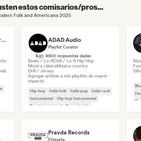
sten estos comisarios/pros...
 Modern Folk and Americana 2025
Dreamers Island Entertainment
ADAD Audio
Playlist Curator
&gt; 4900 respuestas dadas
leño
Beats / Lo-fi
Chill / Lo-fi Hip-Hop
Blu
Música clásica
Música country
Fun
ial.
Drill / Jersey
Difu
Agregar artistas a mis playlists de mayor
impacto
Blu
ca
Hip-hop
Indie folk
Indie pop
Indie rock
Ha
Instrumental
Hip-hop instrumental
Roc
Rap internacional
Rap en inglés
Roc
Pravda Records
odista
Etiqueta