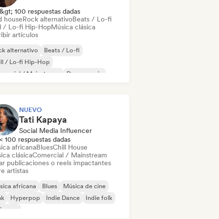
&gt; 100 respuestas dadas
d house
Rock alternativo
Beats / Lo-fi
l / Lo-fi Hip-Hop
Música clásica
ibir artículos
k alternativo
Beats / Lo-fi
ll / Lo-fi Hip-Hop
mercial / Mainstream
Dance music
scoteca
Dream pop
House music
NUEVO
Tati Kapaya
Social Media Influencer
< 100 respuestas dadas
ica africana
Blues
Chill House
ica clásica
Comercial / Mainstream
ar publicaciones o reels impactantes
e artistas
ica africana
Blues
Música de cine
nk
Hyperpop
Indie Dance
Indie folk
ie pop