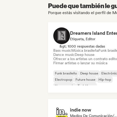
Puede que también le gu
Porque estás visitando el perfil de
Etiqueta, Editor
&gt; 1000 respuestas dadas
Bass music
Música brasileña
Funk brasi
Dance music
Deep house
Ofrecer a los artistas un contrato editor
Firmar artistas o lanzar su música
Funk brasileño
Deep house
Electróni
Electropop
Future house
Hip-hop
House music
Tech House
indie now
Medios De Comunicación/Peri