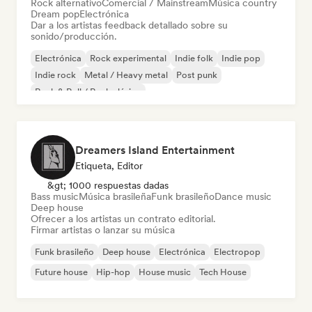
Rock alternativo
Comercial / Mainstream
Música country
Dream pop
Electrónica
Dar a los artistas feedback detallado sobre su
sonido/producción.
Electrónica
Rock experimental
Indie folk
Indie pop
Indie rock
Metal / Heavy metal
Post punk
Rock & Roll / Rock clásico
Dreamers Island Entertainment
Etiqueta, Editor
&gt; 1000 respuestas dadas
Bass music
Música brasileña
Funk brasileño
Dance music
Deep house
Ofrecer a los artistas un contrato editorial.
Firmar artistas o lanzar su música
Funk brasileño
Deep house
Electrónica
Electropop
Future house
Hip-hop
House music
Tech House