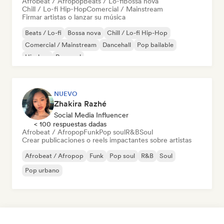
Afrobeat / Afropop
Beats / Lo-fi
Bossa nova
Chill / Lo-fi Hip-Hop
Comercial / Mainstream
Firmar artistas o lanzar su música
Beats / Lo-fi
Bossa nova
Chill / Lo-fi Hip-Hop
Comercial / Mainstream
Dancehall
Pop bailable
Hip-hop
Pop soul
NUEVO
Zhakira Razhé
Social Media Influencer
< 100 respuestas dadas
Afrobeat / Afropop
Funk
Pop soul
R&B
Soul
Crear publicaciones o reels impactantes sobre artistas
Afrobeat / Afropop
Funk
Pop soul
R&B
Soul
Pop urbano