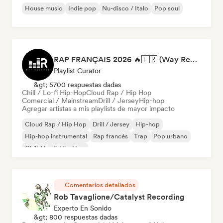
House music
Indie pop
Nu-disco / Italo
Pop soul
RAP FRANÇAIS 2026 🔥🇫🇷 (Way Records)
Playlist Curator
&gt; 5700 respuestas dadas
Chill / Lo-fi Hip-Hop
Cloud Rap / Hip Hop
Comercial / Mainstream
Drill / Jersey
Hip-hop
Agregar artistas a mis playlists de mayor impacto
Cloud Rap / Hip Hop
Drill / Jersey
Hip-hop
Hip-hop instrumental
Rap francés
Trap
Pop urbano
Chill / Lo-fi Hip-Hop
Comentarios detallados
Rob Tavaglione/Catalyst Recording
Experto En Sonido
&gt; 800 respuestas dadas