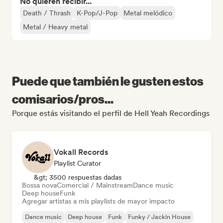
No quieren recibir...
Death / Thrash
K-Pop/J-Pop
Metal melódico
Metal / Heavy metal
Puede que también le gusten estos
comisarios/pros...
Porque estás visitando el perfil de Hell Yeah Recordings
Vokall Records
Playlist Curator
&gt; 3500 respuestas dadas
Bossa nova
Comercial / Mainstream
Dance music
Deep house
Funk
Agregar artistas a mis playlists de mayor impacto
Dance music
Deep house
Funk
Funky / Jackin House