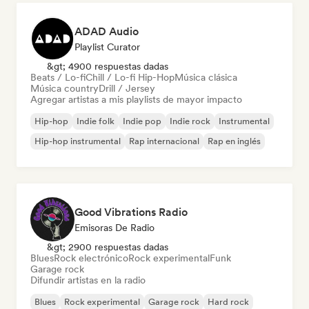
ADAD Audio
Playlist Curator
&gt; 4900 respuestas dadas
Beats / Lo-fi
Chill / Lo-fi Hip-Hop
Música clásica
Música country
Drill / Jersey
Agregar artistas a mis playlists de mayor impacto
Hip-hop
Indie folk
Indie pop
Indie rock
Instrumental
Hip-hop instrumental
Rap internacional
Rap en inglés
Good Vibrations Radio
Emisoras De Radio
&gt; 2900 respuestas dadas
Blues
Rock electrónico
Rock experimental
Funk
Garage rock
Difundir artistas en la radio
Blues
Rock experimental
Garage rock
Hard rock