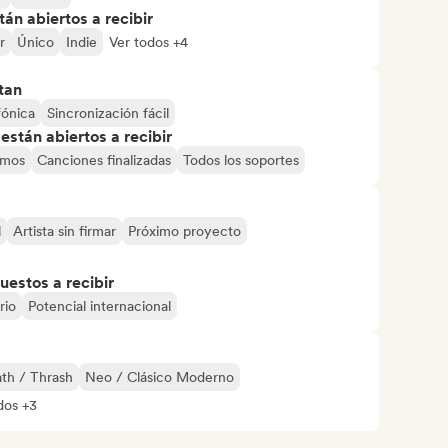
án abiertos a recibir
r
Único
Indie
Ver todos +4
tan
fónica
Sincronización fácil
stán abiertos a recibir
mos
Canciones finalizadas
Todos los soportes
l
Artista sin firmar
Próximo proyecto
uestos a recibir
rio
Potencial internacional
th / Thrash
Neo / Clásico Moderno
dos +3