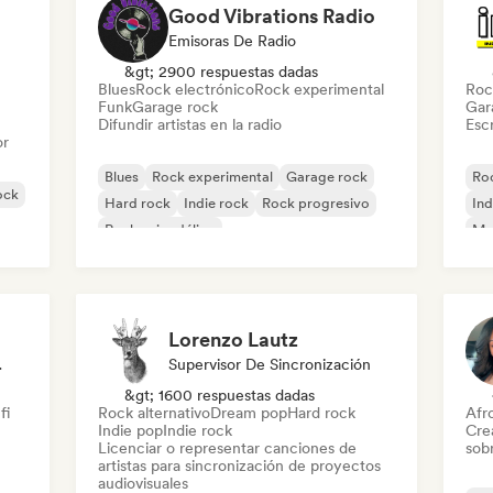
Good Vibrations Radio
Emisoras De Radio
&gt; 2900 respuestas dadas
Blues
Rock electrónico
Rock experimental
Roc
Funk
Garage rock
Gar
Difundir artistas en la radio
Escr
or
Blues
Rock experimental
Garage rock
Roc
ock
Hard rock
Indie rock
Rock progresivo
Ind
Rock psicodélico
Met
Rock & Roll / Rock clásico
Lorenzo Lautz
odista
Supervisor De Sincronización
&gt; 1600 respuestas dadas
fi
Rock alternativo
Dream pop
Hard rock
Afr
Indie pop
Indie rock
Cre
Licenciar o representar canciones de
sobr
artistas para sincronización de proyectos
audiovisuales