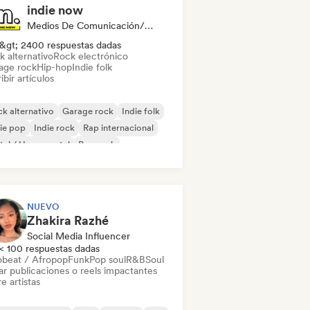
indie now
Medios De Comunicación/Periodista
&gt; 2400 respuestas dadas
k alternativo
Rock electrónico
age rock
Hip-hop
Indie folk
ibir artículos
k alternativo
Garage rock
Indie folk
ie pop
Indie rock
Rap internacional
al / Heavy metal
Pop rock
NUEVO
Zhakira Razhé
Social Media Influencer
< 100 respuestas dadas
obeat / Afropop
Funk
Pop soul
R&B
Soul
ar publicaciones o reels impactantes
e artistas