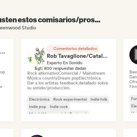
sten estos comisarios/pros...
 Greenwood Studio
Comentarios detallados
RAP FRANÇAIS 2026 🔥🇫🇷 (Way Records)
Rob Tavaglione/Catalyst Recording
Experto En Sonido
&gt; 800 respuestas dadas
Hop
Bas
Rock alternativo
Comercial / Mainstream
Dan
Música country
Dream pop
Electrónica
Ofre
Dar a los artistas feedback detallado sobre
or
Firm
su sonido/producción.
Fun
Electrónica
Rock experimental
Indie folk
El
Indie pop
Indie rock
Ho
Metal / Heavy metal
Post punk
Rock & Roll / Rock clásico