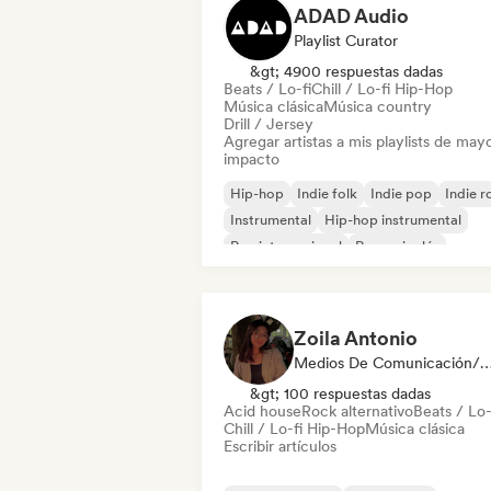
ADAD Audio
Playlist Curator
&gt; 4900 respuestas dadas
Beats / Lo-fi
Chill / Lo-fi Hip-Hop
Música clásica
Música country
Drill / Jersey
Agregar artistas a mis playlists de may
impacto
Hip-hop
Indie folk
Indie pop
Indie r
Instrumental
Hip-hop instrumental
Rap internacional
Rap en inglés
Zoila Antonio
Medios De Comunicación/Peri
&gt; 100 respuestas dadas
Acid house
Rock alternativo
Beats / Lo-
Chill / Lo-fi Hip-Hop
Música clásica
Escribir artículos