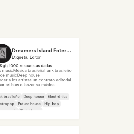
Dreamers Island Entertainment
Etiqueta, Editor
&gt; 1000 respuestas dadas
s music
Música brasileña
Funk brasileño
ce music
Deep house
cer a los artistas un contrato editorial.
ar artistas o lanzar su música
k brasileño
Deep house
Electrónica
ectropop
Future house
Hip-hop
use music
Tech House