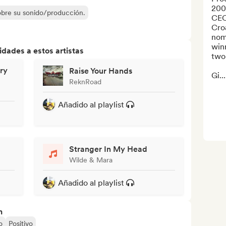
2008
sobre su sonido/producción.
CEO
Cro
nom
winn
dades a estos artistas
two 
ry
Raise Your Hands
Gi...
ReknRoad
Añadido al playlist
Stranger In My Head
Wilde & Mara
Añadido al playlist
n
o
Positivo