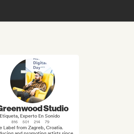
Greenwood Studio
Etiqueta, Experto En Sonido
816
501
214
79
e Label from Zagreb, Croatia. 

ucing and promoting artists since 