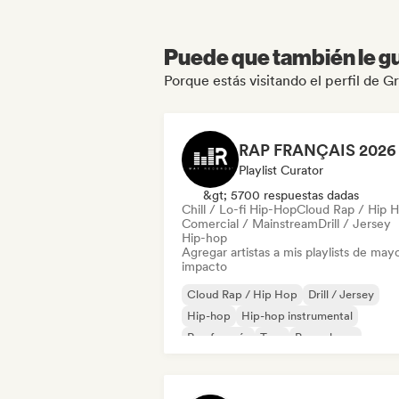
Puede que también le gu
Porque estás visitando el perfil de
Playlist Curator
&gt; 5700 respuestas dadas
Chill / Lo-fi Hip-Hop
Cloud Rap / Hip 
Comercial / Mainstream
Drill / Jersey
Hip-hop
Agregar artistas a mis playlists de may
impacto
Cloud Rap / Hip Hop
Drill / Jersey
Hip-hop
Hip-hop instrumental
Rap francés
Trap
Pop urbano
Chill / Lo-fi Hip-Hop