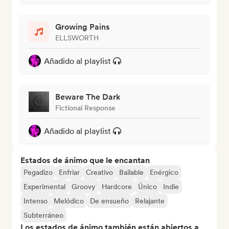
Growing Pains
ELLSWORTH
Añadido al playlist
Beware The Dark
Fictional Response
Añadido al playlist
Estados de ánimo que le encantan
Pegadizo
Enfriar
Creativo
Bailable
Enérgico
Experimental
Groovy
Hardcore
Único
Indie
Intenso
Melódico
De ensueño
Relajante
Subterráneo
Los estados de ánimo también están abiertos a