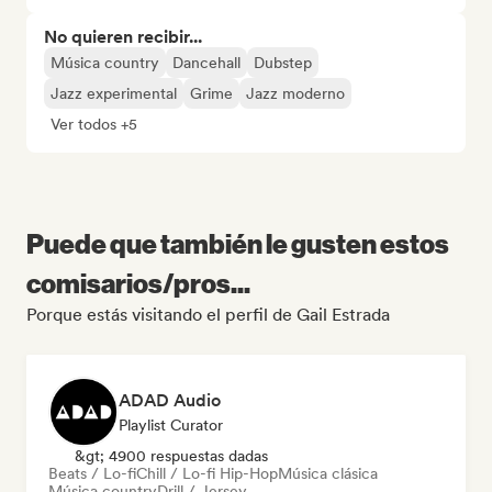
No quieren recibir...
Música country
Dancehall
Dubstep
Jazz experimental
Grime
Jazz moderno
Ver todos +5
Puede que también le gusten estos
comisarios/pros...
Porque estás visitando el perfil de Gail Estrada
ADAD Audio
Playlist Curator
&gt; 4900 respuestas dadas
Beats / Lo-fi
Chill / Lo-fi Hip-Hop
Música clásica
Música country
Drill / Jersey