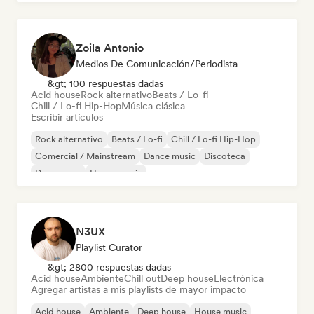
Zoila Antonio
Medios De Comunicación/Periodista
&gt; 100 respuestas dadas
Acid house
Rock alternativo
Beats / Lo-fi
Chill / Lo-fi Hip-Hop
Música clásica
Escribir artículos
Rock alternativo
Beats / Lo-fi
Chill / Lo-fi Hip-Hop
Comercial / Mainstream
Dance music
Discoteca
Dream pop
House music
N3UX
Playlist Curator
&gt; 2800 respuestas dadas
Acid house
Ambiente
Chill out
Deep house
Electrónica
Agregar artistas a mis playlists de mayor impacto
Acid house
Ambiente
Deep house
House music