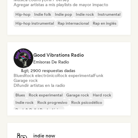
Agregar artistas a mis playlists de mayor impacto
Hip-hop
Indie folk
Indie pop
Indie rock
Instrumental
Hip-hop instrumental
Rap internacional
Rap en inglés
Good Vibrations Radio
Emisoras De Radio
&gt; 2900 respuestas dadas
Blues
Rock electrónico
Rock experimental
Funk
Garage rock
Difundir artistas en la radio
Blues
Rock experimental
Garage rock
Hard rock
Indie rock
Rock progresivo
Rock psicodélico
Rock & Roll / Rock clásico
indie now