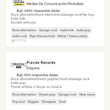
Medios De Comunicación/Periodista
&gt; 2400 respuestas dadas
Rock alternativo
Rock electrónico
Garage rock
Hip-hop
Indie folk
Escribir artículos
Rock alternativo
Garage rock
Indie folk
Indie pop
Indie rock
Rap internacional
Metal / Heavy metal
Pop rock
Pravda Records
Etiqueta
&gt; 800 respuestas dadas
Rock alternativo
Dream pop
Electrónica
Garage rock
Indie pop
Firmar artistas o lanzar su música
Rock alternativo
Dream pop
Garage rock
New wave
Pop soul
Reggae
Shoegaze
Soul