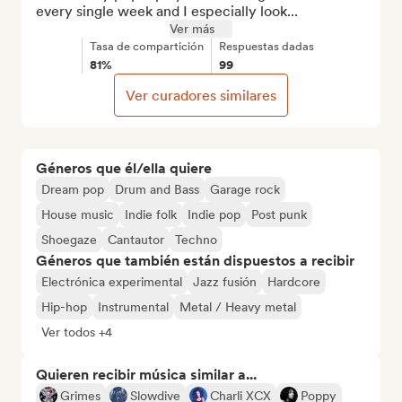
every single week and I especially look...
Ver más
Tasa de compartición
Respuestas dadas
81%
99
Ver curadores similares
Géneros que él/ella quiere
Dream pop
Drum and Bass
Garage rock
House music
Indie folk
Indie pop
Post punk
Shoegaze
Cantautor
Techno
Géneros que también están dispuestos a recibir
Electrónica experimental
Jazz fusión
Hardcore
Hip-hop
Instrumental
Metal / Heavy metal
Ver todos +4
Quieren recibir música similar a...
Grimes
Slowdive
Charli XCX
Poppy