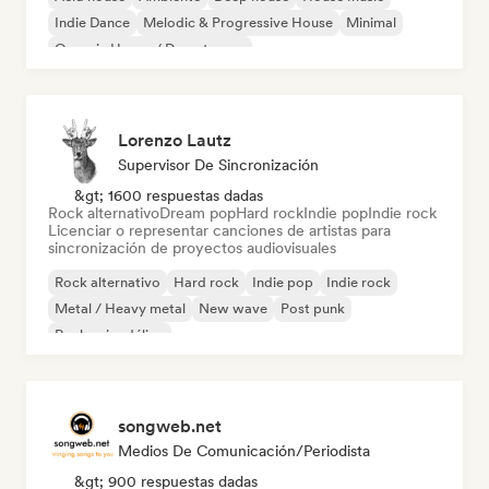
Indie Dance
Melodic & Progressive House
Minimal
Organic House / Downtempo
Lorenzo Lautz
Supervisor De Sincronización
&gt; 1600 respuestas dadas
Rock alternativo
Dream pop
Hard rock
Indie pop
Indie rock
Licenciar o representar canciones de artistas para
sincronización de proyectos audiovisuales
Rock alternativo
Hard rock
Indie pop
Indie rock
Metal / Heavy metal
New wave
Post punk
Rock psicodélico
songweb.net
Medios De Comunicación/Periodista
&gt; 900 respuestas dadas