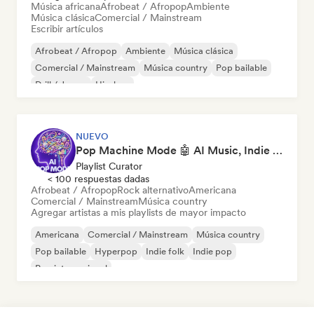
Música africana
Afrobeat / Afropop
Ambiente
Música clásica
Comercial / Mainstream
Escribir artículos
Afrobeat / Afropop
Ambiente
Música clásica
Comercial / Mainstream
Música country
Pop bailable
Drill / Jersey
Hip-hop
NUEVO
Pop Machine Mode 🤖 AI Music, Indie Pop & Dream Pop
Playlist Curator
< 100 respuestas dadas
Afrobeat / Afropop
Rock alternativo
Americana
Comercial / Mainstream
Música country
Agregar artistas a mis playlists de mayor impacto
Americana
Comercial / Mainstream
Música country
Pop bailable
Hyperpop
Indie folk
Indie pop
Pop internacional