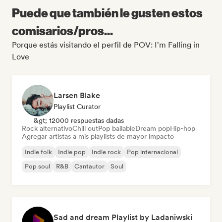
Puede que también le gusten estos
comisarios/pros...
Porque estás visitando el perfil de POV: I'm Falling in
Love
Larsen Blake
Playlist Curator
&gt; 12000 respuestas dadas
Rock alternativo
Chill out
Pop bailable
Dream pop
Hip-hop
Agregar artistas a mis playlists de mayor impacto
Indie folk
Indie pop
Indie rock
Pop internacional
Pop soul
R&B
Cantautor
Soul
Sad and dream Playlist by Ladaniwski