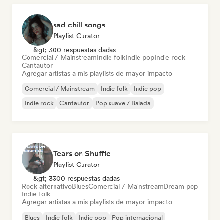
sad chill songs
Playlist Curator
&gt; 300 respuestas dadas
Comercial / Mainstream
Indie folk
Indie pop
Indie rock
Cantautor
Agregar artistas a mis playlists de mayor impacto
Comercial / Mainstream
Indie folk
Indie pop
Indie rock
Cantautor
Pop suave / Balada
Tears on Shuffle
Playlist Curator
&gt; 3300 respuestas dadas
Rock alternativo
Blues
Comercial / Mainstream
Dream pop
Indie folk
Agregar artistas a mis playlists de mayor impacto
Blues
Indie folk
Indie pop
Pop internacional