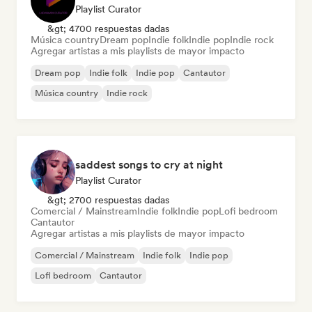
Playlist Curator
&gt; 4700 respuestas dadas
Música country
Dream pop
Indie folk
Indie pop
Indie rock
Agregar artistas a mis playlists de mayor impacto
Dream pop
Indie folk
Indie pop
Cantautor
Música country
Indie rock
saddest songs to cry at night
Playlist Curator
&gt; 2700 respuestas dadas
Comercial / Mainstream
Indie folk
Indie pop
Lofi bedroom
Cantautor
Agregar artistas a mis playlists de mayor impacto
Comercial / Mainstream
Indie folk
Indie pop
Lofi bedroom
Cantautor