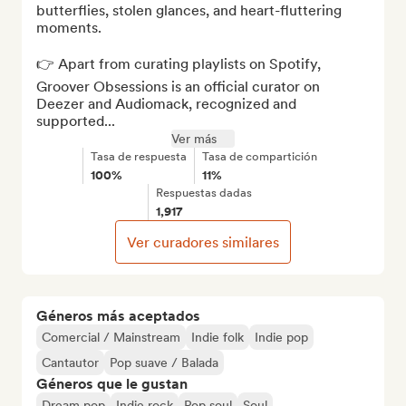
butterflies, stolen glances, and heart-fluttering 
moments.

👉 Apart from curating playlists on Spotify, 
Groover Obsessions is an official curator on 
Deezer and Audiomack, recognized and 
supported...
Ver más
Tasa de respuesta
Tasa de compartición
100%
11%
Respuestas dadas
1,917
Ver curadores similares
Géneros más aceptados
Comercial / Mainstream
Indie folk
Indie pop
Cantautor
Pop suave / Balada
Géneros que le gustan
Dream pop
Indie rock
Pop soul
Soul