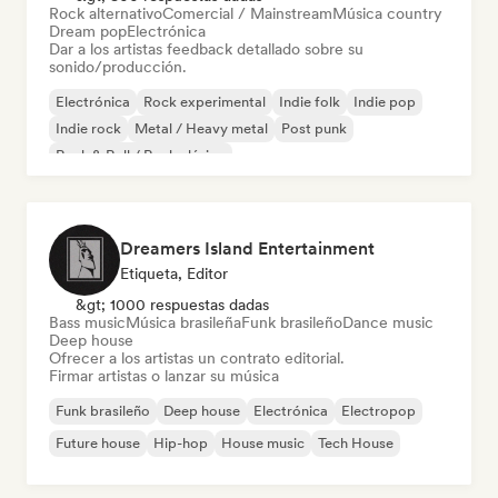
Rock alternativo
Comercial / Mainstream
Música country
Dream pop
Electrónica
Dar a los artistas feedback detallado sobre su
sonido/producción.
Electrónica
Rock experimental
Indie folk
Indie pop
Indie rock
Metal / Heavy metal
Post punk
Rock & Roll / Rock clásico
Dreamers Island Entertainment
Etiqueta, Editor
&gt; 1000 respuestas dadas
Bass music
Música brasileña
Funk brasileño
Dance music
Deep house
Ofrecer a los artistas un contrato editorial.
Firmar artistas o lanzar su música
Funk brasileño
Deep house
Electrónica
Electropop
Future house
Hip-hop
House music
Tech House