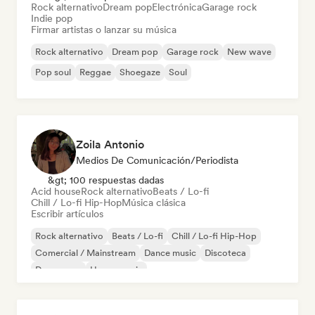
Rock alternativo
Dream pop
Electrónica
Garage rock
Indie pop
Firmar artistas o lanzar su música
Rock alternativo
Dream pop
Garage rock
New wave
Pop soul
Reggae
Shoegaze
Soul
Zoila Antonio
Medios De Comunicación/Periodista
&gt; 100 respuestas dadas
Acid house
Rock alternativo
Beats / Lo-fi
Chill / Lo-fi Hip-Hop
Música clásica
Escribir artículos
Rock alternativo
Beats / Lo-fi
Chill / Lo-fi Hip-Hop
Comercial / Mainstream
Dance music
Discoteca
Dream pop
House music