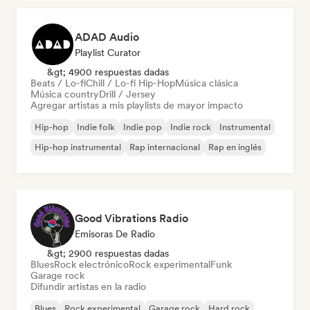
ADAD Audio
Playlist Curator
&gt; 4900 respuestas dadas
Beats / Lo-fi
Chill / Lo-fi Hip-Hop
Música clásica
Música country
Drill / Jersey
Agregar artistas a mis playlists de mayor impacto
Hip-hop
Indie folk
Indie pop
Indie rock
Instrumental
Hip-hop instrumental
Rap internacional
Rap en inglés
Good Vibrations Radio
Emisoras De Radio
&gt; 2900 respuestas dadas
Blues
Rock electrónico
Rock experimental
Funk
Garage rock
Difundir artistas en la radio
Blues
Rock experimental
Garage rock
Hard rock