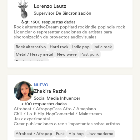
Lorenzo Lautz
Supervisor De Sincronización
&gt; 1600 respuestas dadas
Rock alternativo
Dream pop
Hard rock
Indie pop
Indie rock
Licenciar o representar canciones de artistas para
sincronización de proyectos audiovisuales
Rock alternativo
Hard rock
Indie pop
Indie rock
Metal / Heavy metal
New wave
Post punk
Rock psicodélico
NUEVO
Zhakira Razhé
Social Media Influencer
< 100 respuestas dadas
Afrobeat / Afropop
Casa Afro / Amapiano
Chill / Lo-fi Hip-Hop
Comercial / Mainstream
Jazz experimental
Crear publicaciones o reels impactantes sobre artistas
Afrobeat / Afropop
Funk
Hip-hop
Jazz moderno