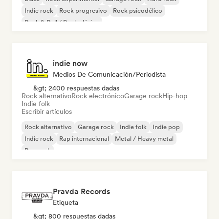
Indie rock
Rock progresivo
Rock psicodélico
Rock & Roll / Rock clásico
indie now
Medios De Comunicación/Periodista
&gt; 2400 respuestas dadas
Rock alternativo
Rock electrónico
Garage rock
Hip-hop
Indie folk
Escribir artículos
Rock alternativo
Garage rock
Indie folk
Indie pop
Indie rock
Rap internacional
Metal / Heavy metal
Pop rock
Pravda Records
Etiqueta
&gt; 800 respuestas dadas