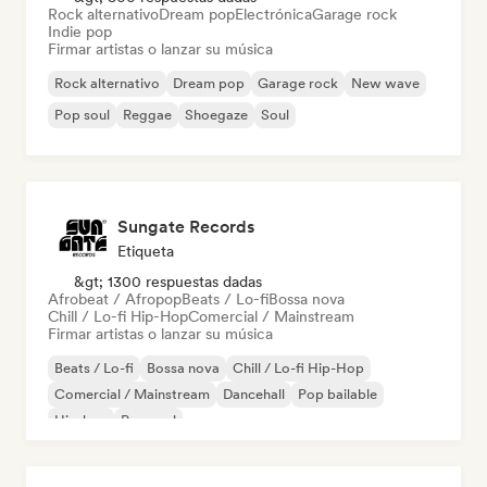
Rock alternativo
Dream pop
Electrónica
Garage rock
Indie pop
Firmar artistas o lanzar su música
Rock alternativo
Dream pop
Garage rock
New wave
Pop soul
Reggae
Shoegaze
Soul
Sungate Records
Etiqueta
&gt; 1300 respuestas dadas
Afrobeat / Afropop
Beats / Lo-fi
Bossa nova
Chill / Lo-fi Hip-Hop
Comercial / Mainstream
Firmar artistas o lanzar su música
Beats / Lo-fi
Bossa nova
Chill / Lo-fi Hip-Hop
Comercial / Mainstream
Dancehall
Pop bailable
Hip-hop
Pop soul