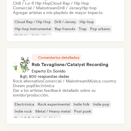
Chill / Lo-fi Hip-Hop
Cloud Rap / Hip Hop
Comercial / Mainstream
Drill / Jersey
Hip-hop
Agregar artistas a mis playlists de mayor impacto
Cloud Rap / Hip Hop
Drill / Jersey
Hip-hop
Hip-hop instrumental
Rap francés
Trap
Pop urbano
Chill / Lo-fi Hip-Hop
Comentarios detallados
Rob Tavaglione/Catalyst Recording
Experto En Sonido
&gt; 800 respuestas dadas
Rock alternativo
Comercial / Mainstream
Música country
Dream pop
Electrónica
Dar a los artistas feedback detallado sobre su
sonido/producción.
Electrónica
Rock experimental
Indie folk
Indie pop
Indie rock
Metal / Heavy metal
Post punk
Rock & Roll / Rock clásico