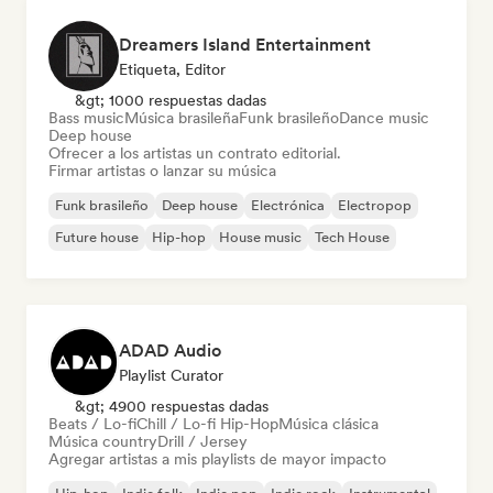
Dreamers Island Entertainment
Etiqueta, Editor
&gt; 1000 respuestas dadas
Bass music
Música brasileña
Funk brasileño
Dance music
Deep house
Ofrecer a los artistas un contrato editorial.
Firmar artistas o lanzar su música
Funk brasileño
Deep house
Electrónica
Electropop
Future house
Hip-hop
House music
Tech House
ADAD Audio
Playlist Curator
&gt; 4900 respuestas dadas
Beats / Lo-fi
Chill / Lo-fi Hip-Hop
Música clásica
Música country
Drill / Jersey
Agregar artistas a mis playlists de mayor impacto