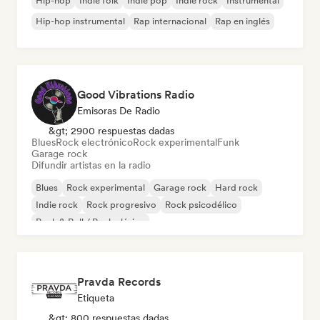
Hip-hop
Indie folk
Indie pop
Indie rock
Instrumental
Hip-hop instrumental
Rap internacional
Rap en inglés
Good Vibrations Radio
Emisoras De Radio
&gt; 2900 respuestas dadas
Blues
Rock electrónico
Rock experimental
Funk
Garage rock
Difundir artistas en la radio
Blues
Rock experimental
Garage rock
Hard rock
Indie rock
Rock progresivo
Rock psicodélico
Rock & Roll / Rock clásico
Pravda Records
Etiqueta
&gt; 800 respuestas dadas