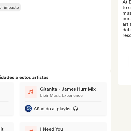
At 
to u
yor impacto
musi
cura
arti
deta
reso
dades a estos artistas
Gitanita - James Hurr Mix
Elixir Music Experience
Añadido al playlist
it
I Need You