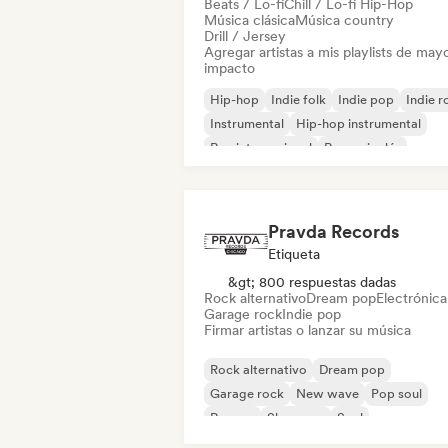
Beats / Lo-fi
Chill / Lo-fi Hip-Hop
Música clásica
Música country
Drill / Jersey
Agregar artistas a mis playlists de may
impacto
Hip-hop
Indie folk
Indie pop
Indie r
Instrumental
Hip-hop instrumental
Rap internacional
Rap en inglés
Pravda Records
Etiqueta
&gt; 800 respuestas dadas
Rock alternativo
Dream pop
Electrónica
Garage rock
Indie pop
Firmar artistas o lanzar su música
Rock alternativo
Dream pop
Garage rock
New wave
Pop soul
Reggae
Shoegaze
Soul