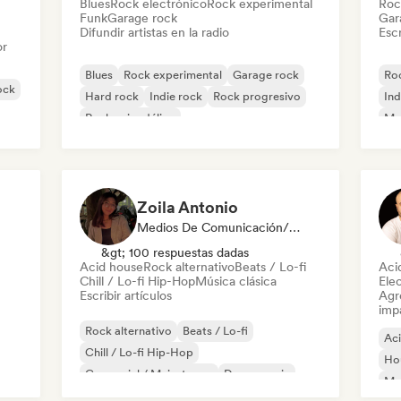
Blues
Rock electrónico
Rock experimental
Roc
Funk
Garage rock
Gar
Difundir artistas en la radio
Escr
or
Blues
Rock experimental
Garage rock
Roc
ock
Hard rock
Indie rock
Rock progresivo
Ind
Rock psicodélico
Met
Rock & Roll / Rock clásico
Zoila Antonio
Medios De Comunicación/Periodista
&gt; 100 respuestas dadas
Acid house
Rock alternativo
Beats / Lo-fi
Aci
Chill / Lo-fi Hip-Hop
Música clásica
Ele
Escribir artículos
Agre
imp
Rock alternativo
Beats / Lo-fi
Ac
Chill / Lo-fi Hip-Hop
Ho
Comercial / Mainstream
Dance music
Mel
Discoteca
Dream pop
House music