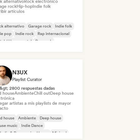
k alternativo
Rock electrónico
age rock
Hip-hop
Indie folk
ibir artículos
k alternativo
Garage rock
Indie folk
ie pop
Indie rock
Rap internacional
al / Heavy metal
Pop rock
N3UX
Playlist Curator
&gt; 2800 respuestas dadas
d house
Ambiente
Chill out
Deep house
ctrónica
gar artistas a mis playlists de mayor
acto
id house
Ambiente
Deep house
use music
Indie Dance
odic & Progressive House
Minimal