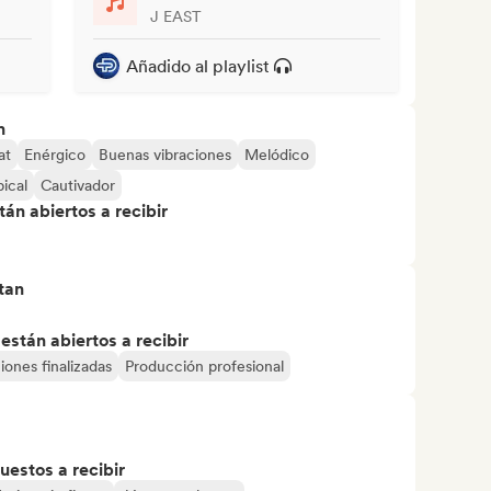
J EAST
Añadido al playlist
n
at
Enérgico
Buenas vibraciones
Melódico
pical
Cautivador
án abiertos a recibir
tan
stán abiertos a recibir
ones finalizadas
Producción profesional
uestos a recibir