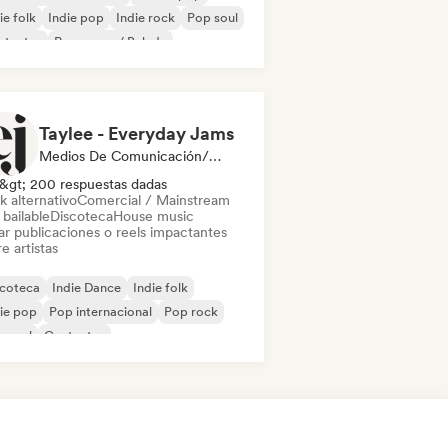
ie folk
Indie pop
Indie rock
Pop soul
ntautor
Pop suave / Balada
Taylee - Everyday Jams
Medios De Comunicación/Periodista
&gt; 200 respuestas dadas
k alternativo
Comercial / Mainstream
bailable
Discoteca
House music
ar publicaciones o reels impactantes
e artistas
scoteca
Indie Dance
Indie folk
ie pop
Pop internacional
Pop rock
 soul
Cantautor