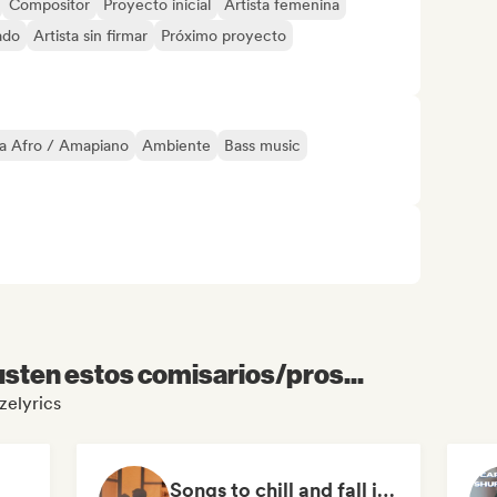
Compositor
Proyecto inicial
Artista femenina
ado
Artista sin firmar
Próximo proyecto
a Afro / Amapiano
Ambiente
Bass music
sten estos comisarios/pros...
zelyrics
Songs to chill and fall in love