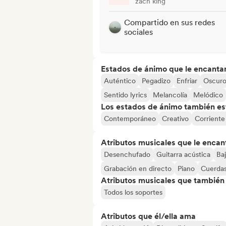
zach king
Compartido en sus redes
sociales
Estados de ánimo que le encanta
Auténtico
Pegadizo
Enfriar
Oscur
Sentido lyrics
Melancolía
Melódico
Los estados de ánimo también est
Contemporáneo
Creativo
Corriente 
Atributos musicales que le encan
Desenchufado
Guitarra acústica
Ba
Grabación en directo
Piano
Cuerda
Atributos musicales que también e
Todos los soportes
Atributos que él/ella ama