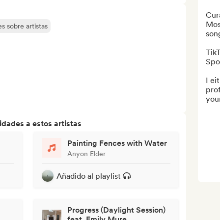
Cur
Most
s sobre artistas
son
TikT
Spot
I ei
prof
your
dades a estos artistas
Painting Fences with Water
Anyon Elder
Añadido al playlist
Progress (Daylight Session)
feat. Emily Mure