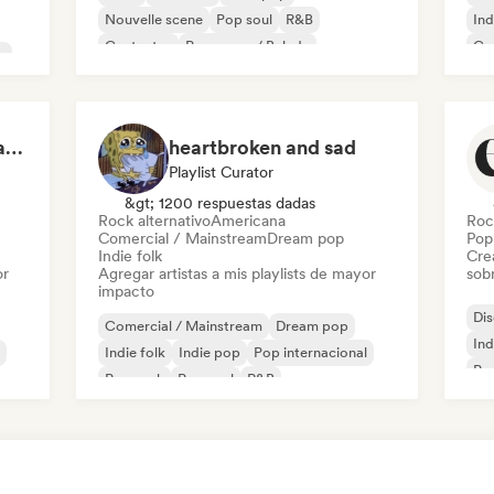
Nouvelle scene
Pop soul
R&B
Ind
Cantautor
Pop suave / Balada
Ca
o
Sadness & Broken Hearts
heartbroken and sad
Playlist Curator
&gt; 1200 respuestas dadas
Rock alternativo
Americana
Roc
Comercial / Mainstream
Dream pop
Pop 
Indie folk
Cre
or
Agregar artistas a mis playlists de mayor
sobr
impacto
Di
Comercial / Mainstream
Dream pop
Ind
Indie folk
Indie pop
Pop internacional
Pop
Pop rock
Pop soul
R&B