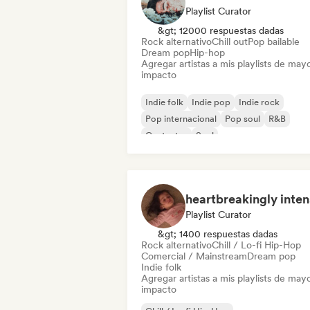
Playlist Curator
&gt; 12000 respuestas dadas
Rock alternativo
Chill out
Pop bailable
Dream pop
Hip-hop
Agregar artistas a mis playlists de may
impacto
Indie folk
Indie pop
Indie rock
Pop internacional
Pop soul
R&B
Cantautor
Soul
heartbreakingly inten
Playlist Curator
&gt; 1400 respuestas dadas
Rock alternativo
Chill / Lo-fi Hip-Hop
Comercial / Mainstream
Dream pop
Indie folk
Agregar artistas a mis playlists de may
impacto