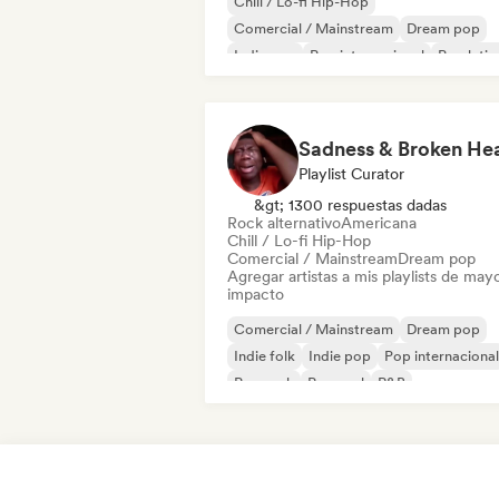
Chill / Lo-fi Hip-Hop
Comercial / Mainstream
Dream pop
Indie pop
Pop internacional
Pop latin
Pop rock
Pop soul
Playlist Curator
&gt; 1300 respuestas dadas
Rock alternativo
Americana
Chill / Lo-fi Hip-Hop
Comercial / Mainstream
Dream pop
Agregar artistas a mis playlists de may
impacto
Comercial / Mainstream
Dream pop
Indie folk
Indie pop
Pop internacional
Pop rock
Pop soul
R&B