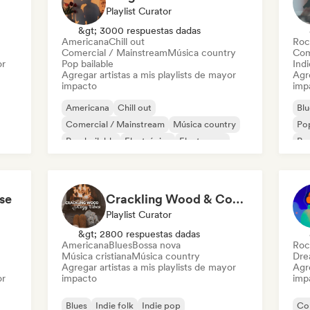
Playlist Curator
&gt; 3000 respuestas dadas
Americana
Chill out
Roc
Comercial / Mainstream
Música country
Com
or
Pop bailable
Indi
Agregar artistas a mis playlists de mayor
Agre
impacto
imp
Americana
Chill out
Blu
Comercial / Mainstream
Música country
Pop
Pop bailable
Electrónica
Electropop
Pop
Indie folk
se
Crackling Wood & Cozy Vibes 🔥 Singer-Songwriter, Dream Pop & Bedroom Pop
Playlist Curator
&gt; 2800 respuestas dadas
Americana
Blues
Bossa nova
Roc
Música cristiana
Música country
Dre
Agregar artistas a mis playlists de mayor
Agre
or
impacto
imp
Blues
Indie folk
Indie pop
Co