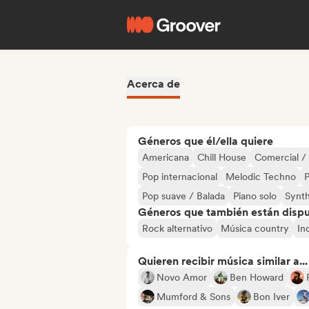
Acerca de
Géneros que él/ella quiere
Americana
Chill House
Comercial /
Pop internacional
Melodic Techno
P
Pop suave / Balada
Piano solo
Synt
Géneros que también están dispue
Rock alternativo
Música country
In
Quieren recibir música similar a...
Novo Amor
Ben Howard
Mumford & Sons
Bon Iver