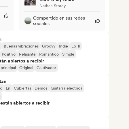
Nathan Storey
Compartido en sus redes
sociales
n
o
Buenas vibraciones
Groovy
Indie
Lo-fi
Positivo
Relajante
Romántico
Simple
án abiertos a recibir
principal
Original
Cautivador
tan
jo
En
Cubiertas
Demos
Guitarra eléctrica
s
stán abiertos a recibir