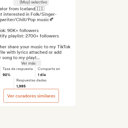
(Muy) selectivo
ator from Iceland🇮🇸

 interested in Folk/Singer-
gwriter/Chill/Pop music🍂

ok: 90K+ followers

ify playlist: 2700+ followers

ther share your music to my TikTok 
ile with lyrics attached or add 
 song to my playl...
Ver más
Tasa de respuesta
Comparte en
92%
1 día
Respuestas dadas
1,985
Ver curadores similares