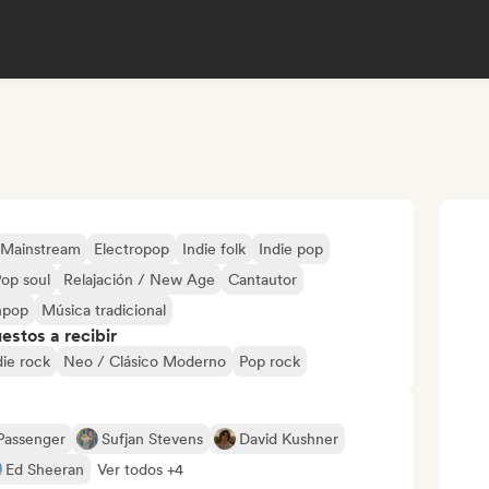
 Mainstream
Electropop
Indie folk
Indie pop
op soul
Relajación / New Age
Cantautor
hpop
Música tradicional
stos a recibir
die rock
Neo / Clásico Moderno
Pop rock
Passenger
Sufjan Stevens
David Kushner
Ed Sheeran
Ver todos +4