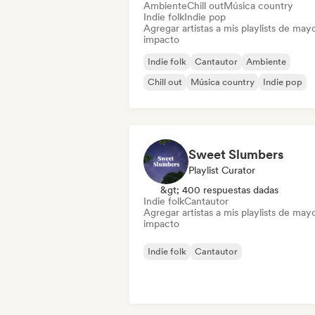
Ambiente
Chill out
Música country
Indie folk
Indie pop
Agregar artistas a mis playlists de may
impacto
Indie folk
Cantautor
Ambiente
Chill out
Música country
Indie pop
Sweet Slumbers
Playlist Curator
&gt; 400 respuestas dadas
Indie folk
Cantautor
Agregar artistas a mis playlists de may
impacto
Indie folk
Cantautor