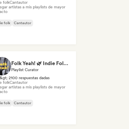
e folk
Cantautor
gar artistas a mis playlists de mayor
acto
ie folk
Cantautor
Folk Yeah! 🌿 Indie Folk, Acoustic & Singer-Songwriter
Playlist Curator
&gt; 2100 respuestas dadas
e folk
Cantautor
gar artistas a mis playlists de mayor
acto
ie folk
Cantautor