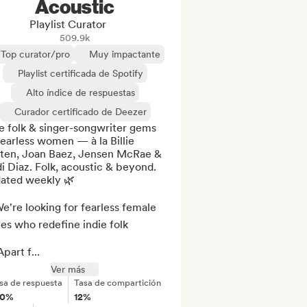
Acoustic
Playlist Curator
509.9k
Top curator/pro
Muy impactante
Playlist certificada de Spotify
Alto índice de respuestas
Curador certificado de Deezer
e folk & singer-songwriter gems 
earless women — à la Billie 
ten, Joan Baez, Jensen McRae & 
 Diaz. Folk, acoustic & beyond. 
ated weekly 🌿

e're looking for fearless female 
es who redefine indie folk

part f...
Ver más
sa de respuesta
Tasa de compartición
00%
12%