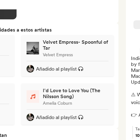
dades a estos artistas
Velvet Empress- Spoonful of
Tar
Velvet Empress
Indi
by f
Añadido al playlist
Mar
Madi
Upd
I'd Love to Love You (The
⚠️ W
Nilsson Song)
voic
Amelia Coburn
👉 A
Añadido al playlist
Ta
tan
1