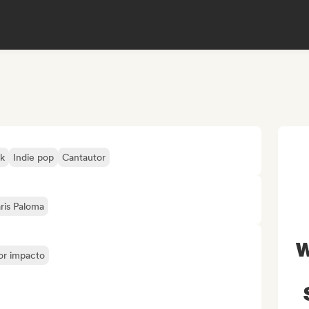
lk
Indie pop
Cantautor
ris Paloma
W
yor impacto