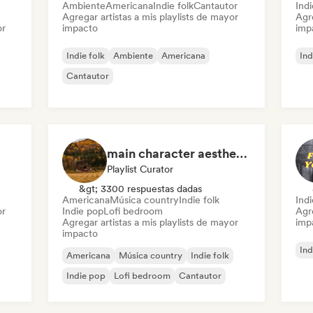
Ambiente
Americana
Indie folk
Cantautor
Indi
Agregar artistas a mis playlists de mayor
Agre
or
impacto
imp
Indie folk
Ambiente
Americana
Ind
Cantautor
main character aesthetic
Playlist Curator
&gt; 3300 respuestas dadas
Americana
Música country
Indie folk
Indi
or
Indie pop
Lofi bedroom
Agre
Agregar artistas a mis playlists de mayor
imp
impacto
Ind
Americana
Música country
Indie folk
Indie pop
Lofi bedroom
Cantautor