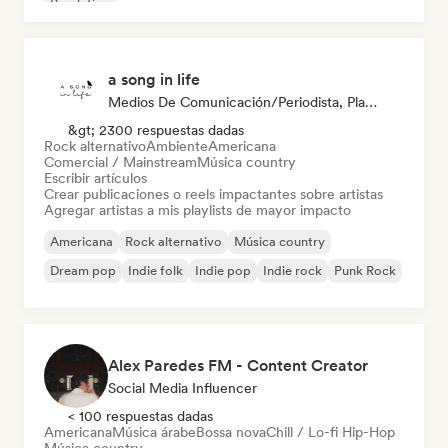
Pop latino
a song in life
Medios De Comunicación/Periodista, Playlist Curator, Social Media Influencer
&gt; 2300 respuestas dadas
Rock alternativo
Ambiente
Americana
Comercial / Mainstream
Música country
Escribir artículos
Crear publicaciones o reels impactantes sobre artistas
Agregar artistas a mis playlists de mayor impacto
Americana
Rock alternativo
Música country
Dream pop
Indie folk
Indie pop
Indie rock
Punk Rock
Alex Paredes FM - Content Creator
Social Media Influencer
< 100 respuestas dadas
Americana
Música árabe
Bossa nova
Chill / Lo-fi Hip-Hop