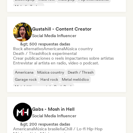
Melodic Techno
Gustahill - Content Creator
Social Media Influencer
&gt; 500 respuestas dadas
Rock alternativo
Americana
Música country
Death / Thrash
Rock experimental
Crear publicaciones o reels impactantes sobre artistas
Entrevistar al artista en radio, video o podcast.
Americana
Música country
Death / Thrash
Garage rock
Hard rock
Metal melódico
Metal / Heavy metal
Punk Rock
Gabs - Mosh in Hell
Social Media Influencer
&gt; 200 respuestas dadas
Americana
Música brasileña
Chill / Lo-fi Hip-Hop