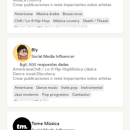
Música country
Crear publicaciones o reels impactantes sobre artistas
Americana
Música árabe
Bossa nova
Chill / Lo-fi Hip-Hop
Música country
Death / Thrash
Electro Jazz / Nu Jazz
Jazz experimental
Bly
Social Media Influencer
&gt; 500 respuestas dadas
Americana
Chill / Lo-fi Hip-Hop
Música clásica
Dance music
Discoteca
Crear publicaciones o reels impactantes sobre artistas
Americana
Dance music
Indie pop
Instrumental
Jazz moderno
Pop progresivo
Cantautor
Pop suave / Balada
Tome Música