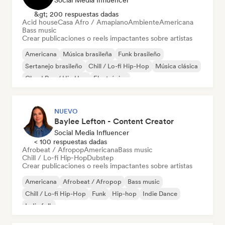
Social Media Influencer
&gt; 200 respuestas dadas
Acid house
Casa Afro / Amapiano
Ambiente
Americana
Bass music
Crear publicaciones o reels impactantes sobre artistas
Americana
Música brasileña
Funk brasileño
Sertanejo brasileño
Chill / Lo-fi Hip-Hop
Música clásica
Cloud Rap / Hip Hop
Electrónica
NUEVO
Baylee Lefton - Content Creator
Social Media Influencer
< 100 respuestas dadas
Afrobeat / Afropop
Americana
Bass music
Chill / Lo-fi Hip-Hop
Dubstep
Crear publicaciones o reels impactantes sobre artistas
Americana
Afrobeat / Afropop
Bass music
Chill / Lo-fi Hip-Hop
Funk
Hip-hop
Indie Dance
Indie folk