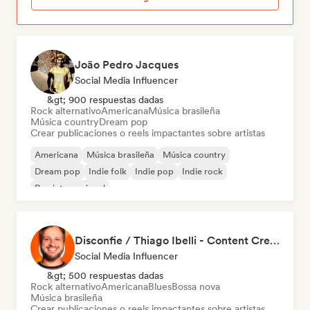
João Pedro Jacques
Social Media Influencer
&gt; 900 respuestas dadas
Rock alternativo
Americana
Música brasileña
Música country
Dream pop
Crear publicaciones o reels impactantes sobre artistas
Americana
Música brasileña
Música country
Dream pop
Indie folk
Indie pop
Indie rock
Rap internacional
Disconfie / Thiago Ibelli - Content Creator
Social Media Influencer
&gt; 500 respuestas dadas
Rock alternativo
Americana
Blues
Bossa nova
Música brasileña
Crear publicaciones o reels impactantes sobre artistas