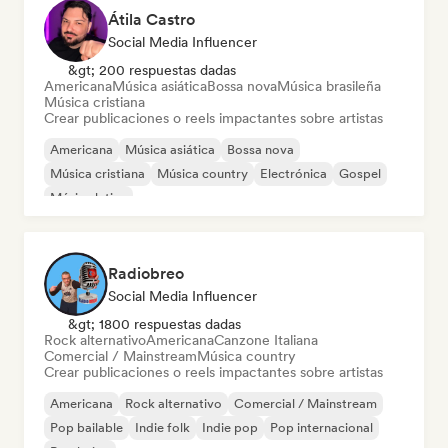
Átila Castro
Social Media Influencer
&gt; 200 respuestas dadas
Americana
Música asiática
Bossa nova
Música brasileña
Música cristiana
Crear publicaciones o reels impactantes sobre artistas
Americana
Música asiática
Bossa nova
Música cristiana
Música country
Electrónica
Gospel
Música latina
Radiobreo
Social Media Influencer
&gt; 1800 respuestas dadas
Rock alternativo
Americana
Canzone Italiana
Comercial / Mainstream
Música country
Crear publicaciones o reels impactantes sobre artistas
Americana
Rock alternativo
Comercial / Mainstream
Pop bailable
Indie folk
Indie pop
Pop internacional