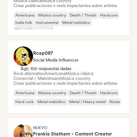
Música clásica
Música country
Crear publicaciones o reels impactantes sobre artistas
Americana
Música country
Death / Thrash
Hardcore
Indie folk
Instrumental
Metal melódico
Metal / Heavy metal
Rcap097
Social Media Influencer
&gt; 100 respuestas dadas
Rock alternativo
Americana
Música clásica
Comercial / Mainstream
Música country
Crear publicaciones o reels impactantes sobre artistas
Americana
Música country
Death / Thrash
Hardcore
Hard rock
Metal melódico
Metal / Heavy metal
Noise
NUEVO
Frankie Statham - Content Creator