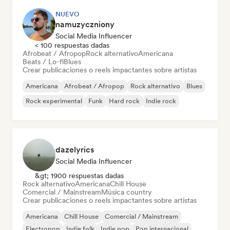
NUEVO
namuzyczniony
Social Media Influencer
< 100 respuestas dadas
Afrobeat / Afropop
Rock alternativo
Americana
Beats / Lo-fi
Blues
Crear publicaciones o reels impactantes sobre artistas
Americana
Afrobeat / Afropop
Rock alternativo
Blues
Rock experimental
Funk
Hard rock
Indie rock
dazelyrics
Social Media Influencer
&gt; 1900 respuestas dadas
Rock alternativo
Americana
Chill House
Comercial / Mainstream
Música country
Crear publicaciones o reels impactantes sobre artistas
Americana
Chill House
Comercial / Mainstream
Electropop
Indie folk
Indie pop
Pop internacional