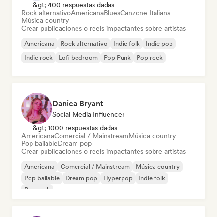
&gt; 400 respuestas dadas
Rock alternativo
Americana
Blues
Canzone Italiana
Música country
Crear publicaciones o reels impactantes sobre artistas
Americana
Rock alternativo
Indie folk
Indie pop
Indie rock
Lofi bedroom
Pop Punk
Pop rock
Danica Bryant
Social Media Influencer
&gt; 1000 respuestas dadas
Americana
Comercial / Mainstream
Música country
Pop bailable
Dream pop
Crear publicaciones o reels impactantes sobre artistas
Americana
Comercial / Mainstream
Música country
Pop bailable
Dream pop
Hyperpop
Indie folk
Pop rock