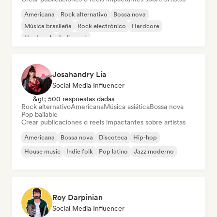
Americana
Rock alternativo
Bossa nova
Música brasileña
Rock electrónico
Hardcore
Hard rock
Indie rock
Josahandry Lia
Social Media Influencer
&gt; 500 respuestas dadas
Rock alternativo
Americana
Música asiática
Bossa nova
Pop bailable
Crear publicaciones o reels impactantes sobre artistas
Americana
Bossa nova
Discoteca
Hip-hop
House music
Indie folk
Pop latino
Jazz moderno
Roy Darpinian
Social Media Influencer