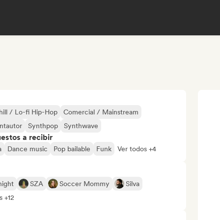
hill / Lo-fi Hip-Hop
Comercial / Mainstream
ntautor
Synthpop
Synthwave
stos a recibir
a
Dance music
Pop bailable
Funk
Ver todos +4
ight
SZA
Soccer Mommy
Silva
s +12