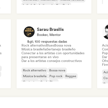
Indie folk
Indie rock
Pop Punk
Sarau Brasilis
Booker, Mentor
&gt; 100 respuestas dadas
k
Rock alternativo
Blues
Bossa nova
Aci
Música brasileña
Sertanejo brasileño
Com
s
Conectar a los artistas con oportunidades
Pop 
para presentarse en vivo
Dar 
Dar a los artistas consejos constructivos
Ofre
Firm
k
Rock alternativo
Bossa nova
Ac
Música brasileña
Pop rock
Reggae
Co
Cantautor
Soul
Blues
Pop
Ele