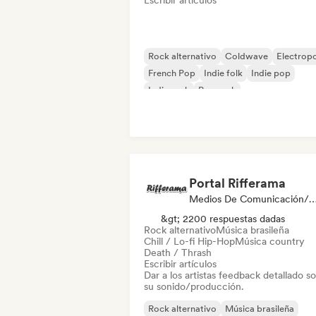
Escribir artículos
Rock alternativo
Coldwave
Electrop
French Pop
Indie folk
Indie pop
Indie rock
Pop rock
Portal Rifferama
Medios De Comunicación/Periodista, Experto 
&gt; 2200 respuestas dadas
Rock alternativo
Música brasileña
Chill / Lo-fi Hip-Hop
Música country
Death / Thrash
Escribir artículos
Dar a los artistas feedback detallado s
su sonido/producción.
Rock alternativo
Música brasileña