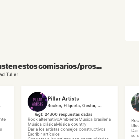
sten estos comisarios/pros...
ad Tuller
Pillar Artists
a, Mentor
Booker, Etiqueta, Gestor, Medios De Comunicación/Periodista, Mentor, Playlist Curator
&gt; 24300 respuestas dadas
nte
Rock alternativo
Ambiente
Música brasileña
Roc
Música clásica
Música country
Blu
s
Dar a los artistas consejos constructivos
Dar 
Escribir artículos
su 