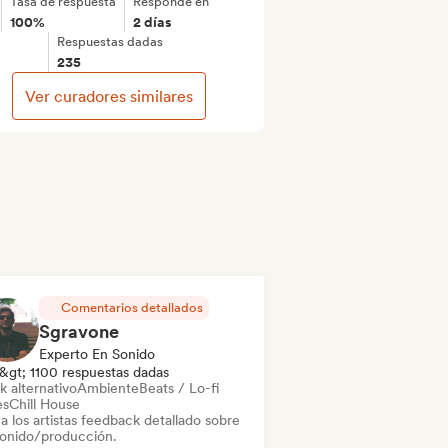
Tasa de respuesta
Responde en
100%
2 días
Respuestas dadas
235
Ver curadores similares
Comentarios detallados
Sgravone
Experto En Sonido
&gt; 1100 respuestas dadas
k alternativo
Ambiente
Beats / Lo-fi
es
Chill House
a los artistas feedback detallado sobre
sonido/producción.