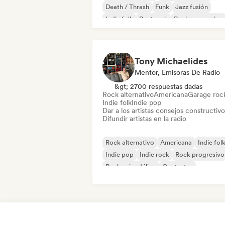
Death / Thrash
Funk
Jazz fusión
Indie folk
Post rock
Rock progresivo
Tony Michaelides
Mentor, Emisoras De Radio
&gt; 2700 respuestas dadas
Rock alternativo
Americana
Garage roc
Indie folk
Indie pop
Dar a los artistas consejos constructivo
Difundir artistas en la radio
Rock alternativo
Americana
Indie fol
Indie pop
Indie rock
Rock progresivo
Rock psicodélico
Cantautor