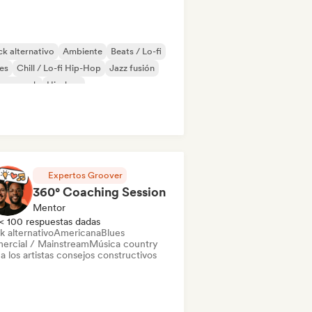
k alternativo
Ambiente
Beats / Lo-fi
es
Chill / Lo-fi Hip-Hop
Jazz fusión
rage rock
Hip-hop
Expertos Groover
360° Coaching Session
Mentor
< 100 respuestas dadas
k alternativo
Americana
Blues
ercial / Mainstream
Música country
a los artistas consejos constructivos