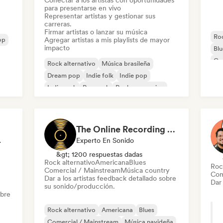
Conectar a los artistas con oportunidades
para presentarse en vivo
Representar artistas y gestionar sus
carreras.
Firmar artistas o lanzar su música
Roc
op
Agregar artistas a mis playlists de mayor
impacto
Blu
Ga
Rock alternativo
Música brasileña
Dream pop
Indie folk
Indie pop
Indie rock
Pop rock
Rock progresivo
The Online Recording Studio
En Sonido
Experto En Sonido
&gt; 1200 respuestas dadas
Rock alternativo
Americana
Blues
Roc
Comercial / Mainstream
Música country
Com
Dar a los artistas feedback detallado sobre
Dar 
su sonido/producción.
obre
Rock alternativo
Americana
Blues
Comercial / Mainstream
Música navideña