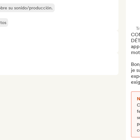
sobre su sonido/producción.
tos
T
CO
DÉTA
appr
mots
Bonj
je s
expe
exig
N
C
f
s
p
c