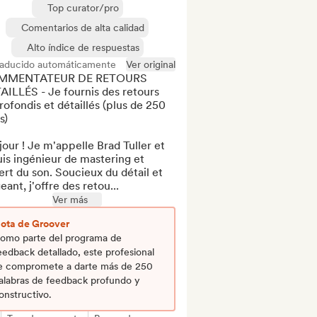
Top curator/pro
Comentarios de alta calidad
Alto índice de respuestas
raducido automáticamente
Ver original
MMENTATEUR DE RETOURS 
ILLÉS - Je fournis des retours 
ofondis et détaillés (plus de 250 
)

our ! Je m'appelle Brad Tuller et 
uis ingénieur de mastering et 
rt du son. Soucieux du détail et 
eant, j'offre des retou...
Ver más
ota de Groover
omo parte del programa de
eedback detallado, este profesional
e compromete a darte más de 250
alabras de feedback profundo y
onstructivo.