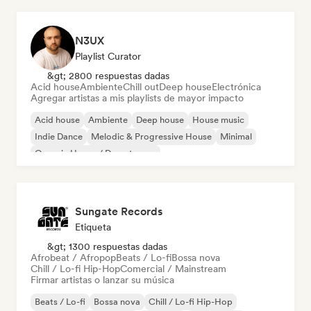
N3UX
Playlist Curator
&gt; 2800 respuestas dadas
Acid house
Ambiente
Chill out
Deep house
Electrónica
Agregar artistas a mis playlists de mayor impacto
Acid house
Ambiente
Deep house
House music
Indie Dance
Melodic & Progressive House
Minimal
Organic House / Downtempo
Sungate Records
Etiqueta
&gt; 1300 respuestas dadas
Afrobeat / Afropop
Beats / Lo-fi
Bossa nova
Chill / Lo-fi Hip-Hop
Comercial / Mainstream
Firmar artistas o lanzar su música
Beats / Lo-fi
Bossa nova
Chill / Lo-fi Hip-Hop