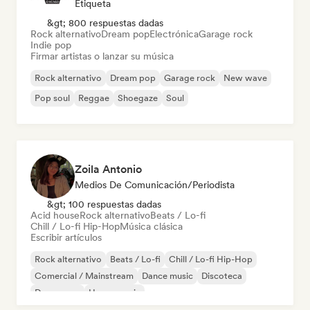
Etiqueta
&gt; 800 respuestas dadas
Rock alternativo
Dream pop
Electrónica
Garage rock
Indie pop
Firmar artistas o lanzar su música
Rock alternativo
Dream pop
Garage rock
New wave
Pop soul
Reggae
Shoegaze
Soul
Zoila Antonio
Medios De Comunicación/Periodista
&gt; 100 respuestas dadas
Acid house
Rock alternativo
Beats / Lo-fi
Chill / Lo-fi Hip-Hop
Música clásica
Escribir artículos
Rock alternativo
Beats / Lo-fi
Chill / Lo-fi Hip-Hop
Comercial / Mainstream
Dance music
Discoteca
Dream pop
House music