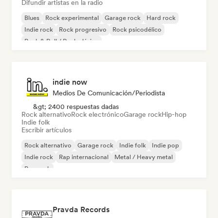
Difundir artistas en la radio
Blues
Rock experimental
Garage rock
Hard rock
Indie rock
Rock progresivo
Rock psicodélico
Rock & Roll / Rock clásico
indie now
Medios De Comunicación/Periodista
&gt; 2400 respuestas dadas
Rock alternativo
Rock electrónico
Garage rock
Hip-hop
Indie folk
Escribir artículos
Rock alternativo
Garage rock
Indie folk
Indie pop
Indie rock
Rap internacional
Metal / Heavy metal
Pop rock
Pravda Records