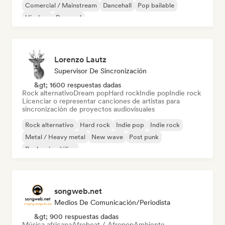
Comercial / Mainstream
Dancehall
Pop bailable
Hip-hop
Pop soul
Lorenzo Lautz
Supervisor De Sincronización
&gt; 1600 respuestas dadas
Rock alternativo
Dream pop
Hard rock
Indie pop
Indie rock
Licenciar o representar canciones de artistas para
sincronización de proyectos audiovisuales
Rock alternativo
Hard rock
Indie pop
Indie rock
Metal / Heavy metal
New wave
Post punk
Rock psicodélico
songweb.net
Medios De Comunicación/Periodista
&gt; 900 respuestas dadas
Música africana
Afrobeat / Afropop
Ambiente