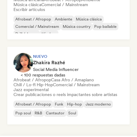
Música clásica
Comercial / Mainstream
Escribir artículos
Afrobeat / Afropop
Ambiente
Música clásica
Comercial / Mainstream
Música country
Pop bailable
Drill / Jersey
Hip-hop
NUEVO
Zhakira Razhé
Social Media Influencer
< 100 respuestas dadas
Afrobeat / Afropop
Casa Afro / Amapiano
Chill / Lo-fi Hip-Hop
Comercial / Mainstream
Jazz experimental
Crear publicaciones o reels impactantes sobre artistas
Afrobeat / Afropop
Funk
Hip-hop
Jazz moderno
Pop soul
R&B
Cantautor
Soul