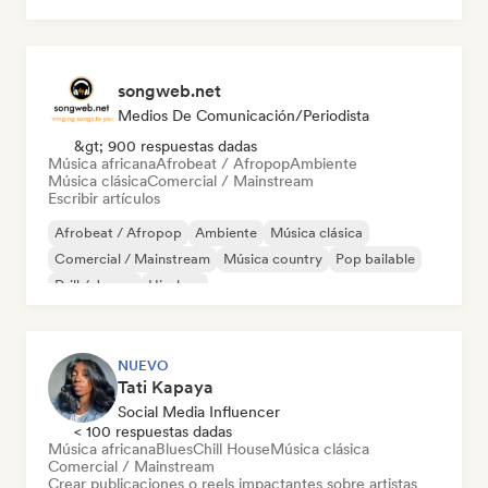
songweb.net
Medios De Comunicación/Periodista
&gt; 900 respuestas dadas
Música africana
Afrobeat / Afropop
Ambiente
Música clásica
Comercial / Mainstream
Escribir artículos
Afrobeat / Afropop
Ambiente
Música clásica
Comercial / Mainstream
Música country
Pop bailable
Drill / Jersey
Hip-hop
NUEVO
Tati Kapaya
Social Media Influencer
< 100 respuestas dadas
Música africana
Blues
Chill House
Música clásica
Comercial / Mainstream
Crear publicaciones o reels impactantes sobre artistas