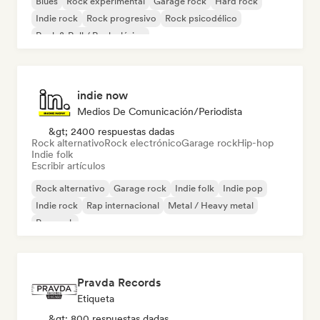
Blues
Rock experimental
Garage rock
Hard rock
Indie rock
Rock progresivo
Rock psicodélico
Rock & Roll / Rock clásico
indie now
Medios De Comunicación/Periodista
&gt; 2400 respuestas dadas
Rock alternativo
Rock electrónico
Garage rock
Hip-hop
Indie folk
Escribir artículos
Rock alternativo
Garage rock
Indie folk
Indie pop
Indie rock
Rap internacional
Metal / Heavy metal
Pop rock
Pravda Records
Etiqueta
&gt; 800 respuestas dadas