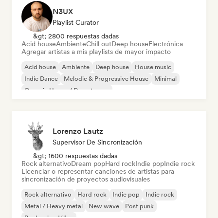
N3UX
Playlist Curator
&gt; 2800 respuestas dadas
Acid house
Ambiente
Chill out
Deep house
Electrónica
Agregar artistas a mis playlists de mayor impacto
Acid house
Ambiente
Deep house
House music
Indie Dance
Melodic & Progressive House
Minimal
Organic House / Downtempo
Lorenzo Lautz
Supervisor De Sincronización
&gt; 1600 respuestas dadas
Rock alternativo
Dream pop
Hard rock
Indie pop
Indie rock
Licenciar o representar canciones de artistas para
sincronización de proyectos audiovisuales
Rock alternativo
Hard rock
Indie pop
Indie rock
Metal / Heavy metal
New wave
Post punk
Rock psicodélico