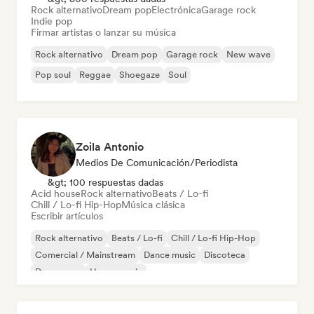
Rock alternativo
Dream pop
Electrónica
Garage rock
Indie pop
Firmar artistas o lanzar su música
Rock alternativo
Dream pop
Garage rock
New wave
Pop soul
Reggae
Shoegaze
Soul
Zoila Antonio
Medios De Comunicación/Periodista
&gt; 100 respuestas dadas
Acid house
Rock alternativo
Beats / Lo-fi
Chill / Lo-fi Hip-Hop
Música clásica
Escribir artículos
Rock alternativo
Beats / Lo-fi
Chill / Lo-fi Hip-Hop
Comercial / Mainstream
Dance music
Discoteca
Dream pop
House music