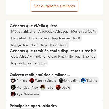
Ver curadores similares
Géneros que él/ella quiere
Música africana
Afrobeat / Afropop
Música caribeña
Dancehall
Drill / Jersey
Rap francés
R&B
Reggaeton
Soul
Trap
Pop urbano
Géneros que también están dispuestos a recibir
Casa Afro / Amapiano
Cloud Rap / Hip Hop
Hip-hop
Rap en inglés
Reggae
Quieren recibir música similar a...
Ronisia
Warren Saada
Merveille
Tiakola
Monsieur Nov
Tayc
Dadju
Aya Nakamura
Principales oportunidades