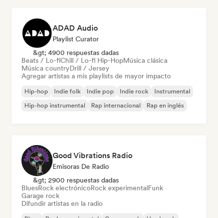
ADAD Audio
Playlist Curator
&gt; 4900 respuestas dadas
Beats / Lo-fi
Chill / Lo-fi Hip-Hop
Música clásica
Música country
Drill / Jersey
Agregar artistas a mis playlists de mayor impacto
Hip-hop
Indie folk
Indie pop
Indie rock
Instrumental
Hip-hop instrumental
Rap internacional
Rap en inglés
Good Vibrations Radio
Emisoras De Radio
&gt; 2900 respuestas dadas
Blues
Rock electrónico
Rock experimental
Funk
Garage rock
Difundir artistas en la radio