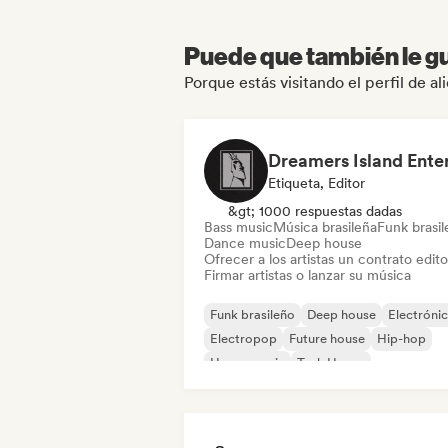
Puede que también le gu
Porque estás visitando el perfil de a
Etiqueta, Editor
&gt; 1000 respuestas dadas
Bass music
Música brasileña
Funk brasi
Dance music
Deep house
Ofrecer a los artistas un contrato editor
Firmar artistas o lanzar su música
Funk brasileño
Deep house
Electróni
Electropop
Future house
Hip-hop
House music
Tech House