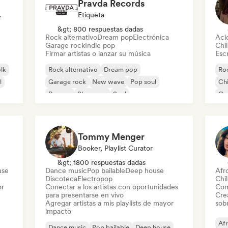
Pravda Records
odista
Etiqueta
&gt; 800 respuestas dadas
Rock alternativo
Dream pop
Electrónica
Aci
Garage rock
Indie pop
Chil
Firmar artistas o lanzar su música
Escr
olk
Rock alternativo
Dream pop
Roc
l
Garage rock
New wave
Pop soul
Chi
Reggae
Shoegaze
Soul
Co
Di
Tommy Menger
Booker, Playlist Curator
&gt; 1800 respuestas dadas
use
Dance music
Pop bailable
Deep house
Afr
Discoteca
Electropop
Chil
or
Conectar a los artistas con oportunidades
Com
para presentarse en vivo
Cre
Agregar artistas a mis playlists de mayor
sobr
impacto
Af
Dance music
Pop bailable
Deep house