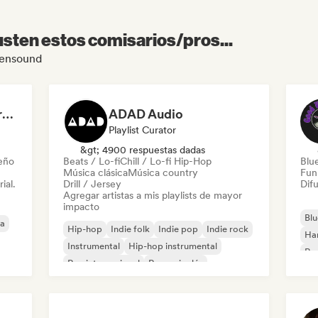
sten estos comisarios/pros...
liensound
Dreamers Island Entertainment
ADAD Audio
Playlist Curator
&gt; 4900 respuestas dadas
leño
Beats / Lo-fi
Chill / Lo-fi Hip-Hop
Blu
Música clásica
Música country
Fun
ial.
Drill / Jersey
Difu
Agregar artistas a mis playlists de mayor
impacto
Blu
ca
Hip-hop
Indie folk
Indie pop
Indie rock
Ha
Instrumental
Hip-hop instrumental
Roc
Rap internacional
Rap en inglés
Roc