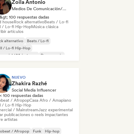
Zoila Antonio
Medios De Comunicación/Periodista
&gt; 100 respuestas dadas
d house
Rock alternativo
Beats / Lo-fi
l / Lo-fi Hip-Hop
Música clásica
ibir artículos
k alternativo
Beats / Lo-fi
ll / Lo-fi Hip-Hop
mercial / Mainstream
Dance music
scoteca
Dream pop
House music
NUEVO
Zhakira Razhé
Social Media Influencer
< 100 respuestas dadas
obeat / Afropop
Casa Afro / Amapiano
l / Lo-fi Hip-Hop
ercial / Mainstream
Jazz experimental
ar publicaciones o reels impactantes
e artistas
robeat / Afropop
Funk
Hip-hop