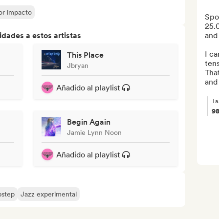
yor impacto
Spot
25.0
dades a estos artistas
and 
I ca
This Place
tens
Jbryan
That
and 
Añadido al playlist
Ta
9
Begin Again
Jamie Lynn Noon
Añadido al playlist
step
Jazz experimental