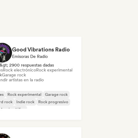
Good Vibrations Radio
Emisoras De Radio
&gt; 2900 respuestas dadas
es
Rock electrónico
Rock experimental
k
Garage rock
ndir artistas en la radio
es
Rock experimental
Garage rock
rd rock
Indie rock
Rock progresivo
k psicodélico
k & Roll / Rock clásico