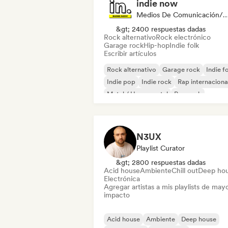
indie now
Medios De Comunicación/Peri
&gt; 2400 respuestas dadas
Rock alternativo
Rock electrónico
Garage rock
Hip-hop
Indie folk
Escribir artículos
Rock alternativo
Garage rock
Indie f
Indie pop
Indie rock
Rap internaciona
Metal / Heavy metal
Pop rock
N3UX
Playlist Curator
&gt; 2800 respuestas dadas
Acid house
Ambiente
Chill out
Deep ho
Electrónica
Agregar artistas a mis playlists de may
impacto
Acid house
Ambiente
Deep house