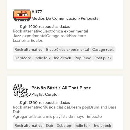
Alt77
Medios De Comunicación/Periodista
&gt; 1400 respuestas dadas
Rock alternativo
Electrónica experimental
Jazz experimental
Garage rock
Hardcore
Escribir artículos
Rock alternativo
Electrónica experimental
Garage rock
Hardcore
Indie folk
Indie rock
Pop Punk
Post punk
Päivän Biisit / All That Plazz
Playlist Curator
&gt; 1300 respuestas dadas
Rock alternativo
Música clásica
Dream pop
Drum and Bass
Dub
Agregar artistas a mis playlists de mayor impacto
Rock alternativo
Dub
Dubstep
Indie folk
Indie rock