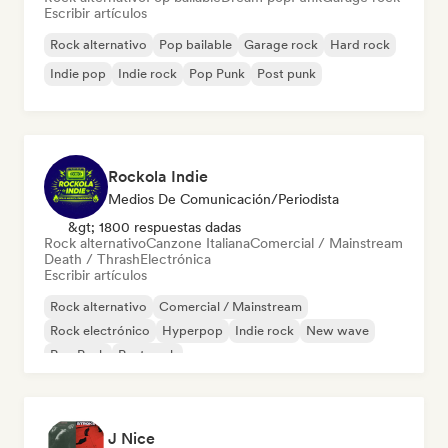
Escribir artículos
Rock alternativo
Pop bailable
Garage rock
Hard rock
Indie pop
Indie rock
Pop Punk
Post punk
Rockola Indie
Medios De Comunicación/Periodista
&gt; 1800 respuestas dadas
Rock alternativo
Canzone Italiana
Comercial / Mainstream
Death / Thrash
Electrónica
Escribir artículos
Rock alternativo
Comercial / Mainstream
Rock electrónico
Hyperpop
Indie rock
New wave
Pop Punk
Post punk
J Nice