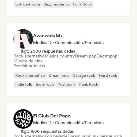
Lofi bedroom
Jazz moderno
Punk Rock
AvanzadaMx
Medios De Comunicación/Periodista
&gt; 2000 respuestas dadas
Rock alternativo
Música country
Dream pop
Electropop
Música de cine
Escribir artículos
Rock alternativo
Dream pop
Garage rock
Hard rock
Indie folk
Indie rock
Post punk
Punk Rock
El Club Del Pogo
Medios De Comunicación/Periodista
&gt; 1600 respuestas dadas
Rock alternativo
Pop bailable
Dream pop
Funk
Garage rock