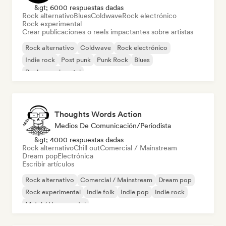
&gt; 6000 respuestas dadas
Rock alternativo
Blues
Coldwave
Rock electrónico
Rock experimental
Crear publicaciones o reels impactantes sobre artistas
Rock alternativo
Coldwave
Rock electrónico
Indie rock
Post punk
Punk Rock
Blues
Rock experimental
Thoughts Words Action
Medios De Comunicación/Periodista
&gt; 4000 respuestas dadas
Rock alternativo
Chill out
Comercial / Mainstream
Dream pop
Electrónica
Escribir artículos
Rock alternativo
Comercial / Mainstream
Dream pop
Rock experimental
Indie folk
Indie pop
Indie rock
Metal / Heavy metal