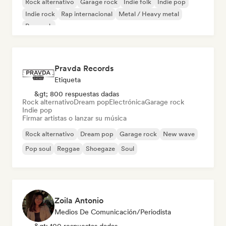
Rock alternativo
Garage rock
Indie folk
Indie pop
Indie rock
Rap internacional
Metal / Heavy metal
Pop rock
Pravda Records
Etiqueta
&gt; 800 respuestas dadas
Rock alternativo
Dream pop
Electrónica
Garage rock
Indie pop
Firmar artistas o lanzar su música
Rock alternativo
Dream pop
Garage rock
New wave
Pop soul
Reggae
Shoegaze
Soul
Zoila Antonio
Medios De Comunicación/Periodista