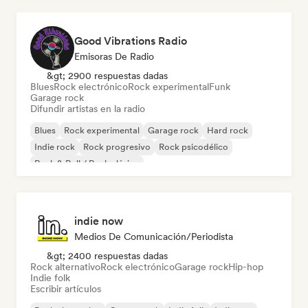
Good Vibrations Radio
Emisoras De Radio
&gt; 2900 respuestas dadas
Blues
Rock electrónico
Rock experimental
Funk
Garage rock
Difundir artistas en la radio
Blues
Rock experimental
Garage rock
Hard rock
Indie rock
Rock progresivo
Rock psicodélico
Rock & Roll / Rock clásico
indie now
Medios De Comunicación/Periodista
&gt; 2400 respuestas dadas
Rock alternativo
Rock electrónico
Garage rock
Hip-hop
Indie folk
Escribir artículos