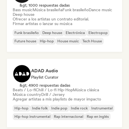
&gt; 1000 respuestas dadas
Bass music
Música brasileña
Funk brasileño
Dance music
Deep house
Ofrecer a los artistas un contrato editorial.
Firmar artistas o lanzar su música
Funk brasileño
Deep house
Electrónica
Electropop
Future house
Hip-hop
House music
Tech House
ADAD Audio
Playlist Curator
&gt; 4900 respuestas dadas
Beats / Lo-fi
Chill / Lo-fi Hip-Hop
Música clásica
Música country
Drill / Jersey
Agregar artistas a mis playlists de mayor impacto
Hip-hop
Indie folk
Indie pop
Indie rock
Instrumental
Hip-hop instrumental
Rap internacional
Rap en inglés