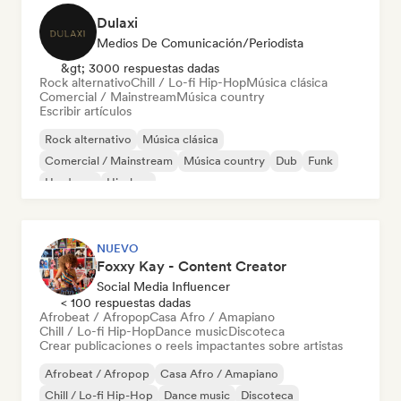
Dulaxi
Medios De Comunicación/Periodista
&gt; 3000 respuestas dadas
Rock alternativo
Chill / Lo-fi Hip-Hop
Música clásica
Comercial / Mainstream
Música country
Escribir artículos
Rock alternativo
Música clásica
Comercial / Mainstream
Música country
Dub
Funk
Hardcore
Hip-hop
NUEVO
Foxxy Kay - Content Creator
Social Media Influencer
< 100 respuestas dadas
Afrobeat / Afropop
Casa Afro / Amapiano
Chill / Lo-fi Hip-Hop
Dance music
Discoteca
Crear publicaciones o reels impactantes sobre artistas
Afrobeat / Afropop
Casa Afro / Amapiano
Chill / Lo-fi Hip-Hop
Dance music
Discoteca