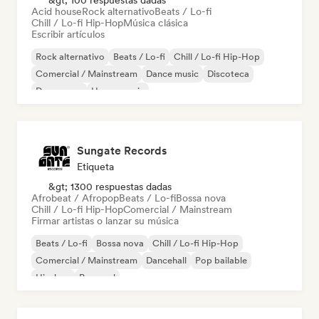
&gt; 100 respuestas dadas
Acid house
Rock alternativo
Beats / Lo-fi
Chill / Lo-fi Hip-Hop
Música clásica
Escribir artículos
Rock alternativo
Beats / Lo-fi
Chill / Lo-fi Hip-Hop
Comercial / Mainstream
Dance music
Discoteca
Dream pop
House music
Sungate Records
Etiqueta
&gt; 1300 respuestas dadas
Afrobeat / Afropop
Beats / Lo-fi
Bossa nova
Chill / Lo-fi Hip-Hop
Comercial / Mainstream
Firmar artistas o lanzar su música
Beats / Lo-fi
Bossa nova
Chill / Lo-fi Hip-Hop
Comercial / Mainstream
Dancehall
Pop bailable
Hip-hop
Pop soul