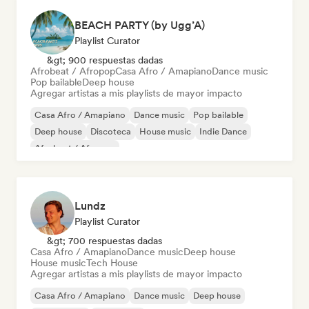
BEACH PARTY (by Ugg’A)
Playlist Curator
&gt; 900 respuestas dadas
Afrobeat / Afropop
Casa Afro / Amapiano
Dance music
Pop bailable
Deep house
Agregar artistas a mis playlists de mayor impacto
Casa Afro / Amapiano
Dance music
Pop bailable
Deep house
Discoteca
House music
Indie Dance
Afrobeat / Afropop
Lundz
Playlist Curator
&gt; 700 respuestas dadas
Casa Afro / Amapiano
Dance music
Deep house
House music
Tech House
Agregar artistas a mis playlists de mayor impacto
Casa Afro / Amapiano
Dance music
Deep house