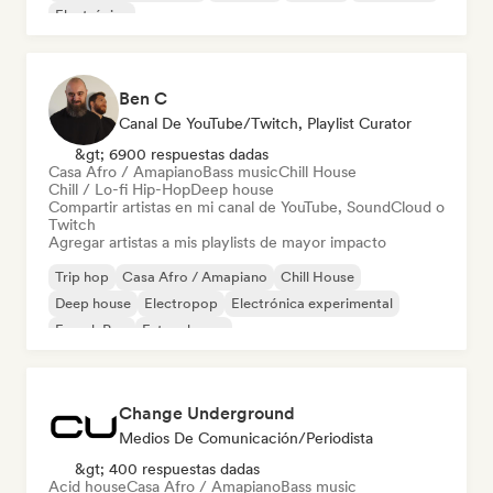
Electrónica
Ben C
Canal De YouTube/Twitch, Playlist Curator
&gt; 6900 respuestas dadas
Casa Afro / Amapiano
Bass music
Chill House
Chill / Lo-fi Hip-Hop
Deep house
Compartir artistas en mi canal de YouTube, SoundCloud o
Twitch
Agregar artistas a mis playlists de mayor impacto
Trip hop
Casa Afro / Amapiano
Chill House
Deep house
Electropop
Electrónica experimental
French Pop
Future house
Change Underground
Medios De Comunicación/Periodista
&gt; 400 respuestas dadas
Acid house
Casa Afro / Amapiano
Bass music