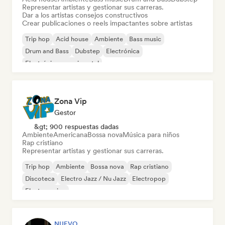
Representar artistas y gestionar sus carreras.
Dar a los artistas consejos constructivos
Crear publicaciones o reels impactantes sobre artistas
Trip hop
Acid house
Ambiente
Bass music
Drum and Bass
Dubstep
Electrónica
Electrónica experimental
Zona Vip
Gestor
&gt; 900 respuestas dadas
Ambiente
Americana
Bossa nova
Música para niños
Rap cristiano
Representar artistas y gestionar sus carreras.
Trip hop
Ambiente
Bossa nova
Rap cristiano
Discoteca
Electro Jazz / Nu Jazz
Electropop
Electro swing
NUEVO