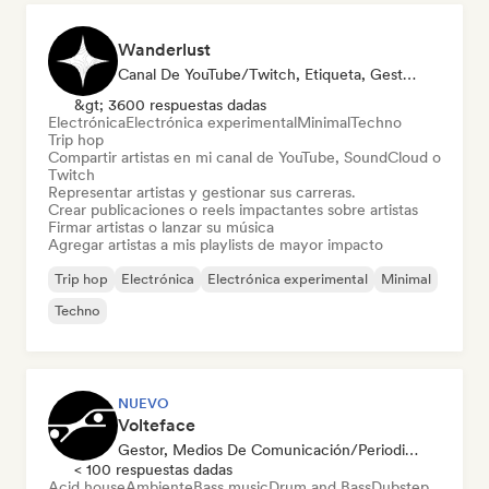
Wanderlust
Canal De YouTube/Twitch, Etiqueta, Gestor, Playlist Curator, Social Media Influencer
&gt; 3600 respuestas dadas
Electrónica
Electrónica experimental
Minimal
Techno
Trip hop
Compartir artistas en mi canal de YouTube, SoundCloud o
Twitch
Representar artistas y gestionar sus carreras.
Crear publicaciones o reels impactantes sobre artistas
Firmar artistas o lanzar su música
Agregar artistas a mis playlists de mayor impacto
Trip hop
Electrónica
Electrónica experimental
Minimal
Techno
NUEVO
Volteface
Gestor, Medios De Comunicación/Periodista, Mentor
< 100 respuestas dadas
Acid house
Ambiente
Bass music
Drum and Bass
Dubstep