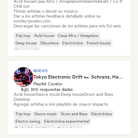
Acid house
Casa Afro / Amapiano
Ambiente
Beats / Lo-fi
Chill out
Firmar artistas o lanzar su música
Dar a los artistas feedback detallado sobre su
sonido/producción.
Descargar las canciones de los artistas para mis DJ sets
Trip hop
Acid house
Casa Afro / Amapiano
Deep house
Discoteca
Electrónica
French house
House music
NUEVO
Tokyo Electronic Drift 🏎️ Schranz, Hard Techno & Anime EDM
Playlist Curator
&gt; 300 respuestas dadas
Acid house
Dance music
Deep house
Drum and Bass
Dubstep
Agregar artistas a mis playlists de mayor impacto
Trip hop
Dance music
Drum and Bass
Electrónica
Electro swing
Electrónica experimental
Funky / Jackin House
Future house