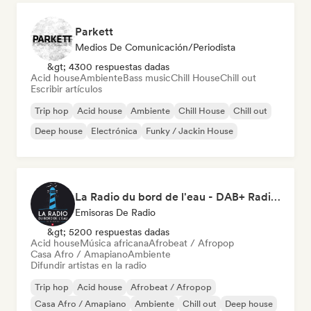
Parkett
Medios De Comunicación/Periodista
&gt; 4300 respuestas dadas
Acid house
Ambiente
Bass music
Chill House
Chill out
Escribir artículos
Trip hop
Acid house
Ambiente
Chill House
Chill out
Deep house
Electrónica
Funky / Jackin House
La Radio du bord de l'eau - DAB+ Radio Station (Switzerland)
Emisoras De Radio
&gt; 5200 respuestas dadas
Acid house
Música africana
Afrobeat / Afropop
Casa Afro / Amapiano
Ambiente
Difundir artistas en la radio
Trip hop
Acid house
Afrobeat / Afropop
Casa Afro / Amapiano
Ambiente
Chill out
Deep house