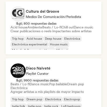
Cultura del Groove
Medios De Comunicación/Periodista
&gt; 800 respuestas dadas
Acid house
Ambiente
Beats / Lo-fi
Chill out
Dance music
Crear publicaciones o reels impactantes sobre artistas
Trip hop
Acid house
Deep house
Electrónica
Electrónica experimental
House music
Melodic & Progressive House
Minimal
Disco Naïveté
Playlist Curator
&gt; 9900 respuestas dadas
Beats / Lo-fi
Dance music
Pop bailable
Dream pop
Electrónica
Agregar artistas a mis playlists de mayor impacto
Trip hop
Dream pop
Electrónica
Electropop
Indie folk
Indie pop
Indie rock
Lofi bedroom