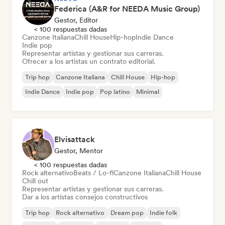
Federica (A&R for NEEDA Music Group)
Gestor, Editor
< 100 respuestas dadas
Canzone Italiana
Chill House
Hip-hop
Indie Dance
Indie pop
Representar artistas y gestionar sus carreras.
Ofrecer a los artistas un contrato editorial.
Trip hop
Canzone Italiana
Chill House
Hip-hop
Indie Dance
Indie pop
Pop latino
Minimal
Elvisattack
Gestor, Mentor
< 100 respuestas dadas
Rock alternativo
Beats / Lo-fi
Canzone Italiana
Chill House
Chill out
Representar artistas y gestionar sus carreras.
Dar a los artistas consejos constructivos
Trip hop
Rock alternativo
Dream pop
Indie folk