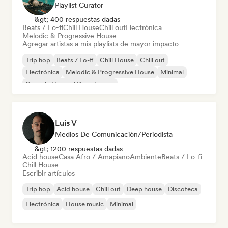
Playlist Curator
&gt; 400 respuestas dadas
Beats / Lo-fi
Chill House
Chill out
Electrónica
Melodic & Progressive House
Agregar artistas a mis playlists de mayor impacto
Trip hop
Beats / Lo-fi
Chill House
Chill out
Electrónica
Melodic & Progressive House
Minimal
Organic House / Downtempo
Luis V
Medios De Comunicación/Periodista
&gt; 1200 respuestas dadas
Acid house
Casa Afro / Amapiano
Ambiente
Beats / Lo-fi
Chill House
Escribir artículos
Trip hop
Acid house
Chill out
Deep house
Discoteca
Electrónica
House music
Minimal