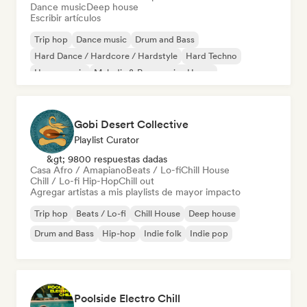
Dance music
Deep house
Escribir artículos
Trip hop
Dance music
Drum and Bass
Hard Dance / Hardcore / Hardstyle
Hard Techno
House music
Melodic & Progressive House
Melodic Techno
Gobi Desert Collective
Playlist Curator
&gt; 9800 respuestas dadas
Casa Afro / Amapiano
Beats / Lo-fi
Chill House
Chill / Lo-fi Hip-Hop
Chill out
Agregar artistas a mis playlists de mayor impacto
Trip hop
Beats / Lo-fi
Chill House
Deep house
Drum and Bass
Hip-hop
Indie folk
Indie pop
Poolside Electro Chill