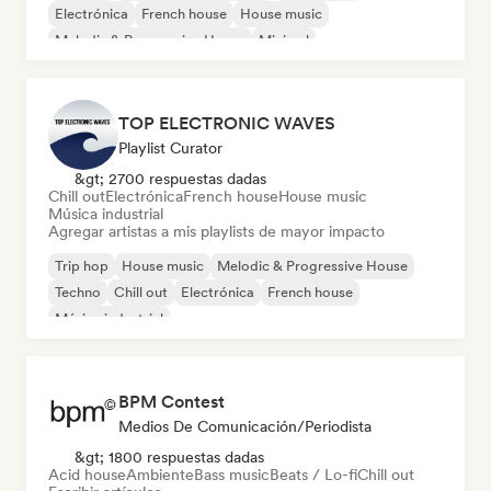
Electrónica
French house
House music
Melodic & Progressive House
Minimal
TOP ELECTRONIC WAVES
Playlist Curator
&gt; 2700 respuestas dadas
Chill out
Electrónica
French house
House music
Música industrial
Agregar artistas a mis playlists de mayor impacto
Trip hop
House music
Melodic & Progressive House
Techno
Chill out
Electrónica
French house
Música industrial
BPM Contest
Medios De Comunicación/Periodista
&gt; 1800 respuestas dadas
Acid house
Ambiente
Bass music
Beats / Lo-fi
Chill out