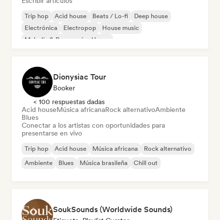
Escribir artículos
Trip hop
Acid house
Beats / Lo-fi
Deep house
Electrónica
Electropop
House music
Melodic & Progressive House
Dionysiac Tour
Booker
< 100 respuestas dadas
Acid house
Música africana
Rock alternativo
Ambiente
Blues
Conectar a los artistas con oportunidades para
presentarse en vivo
Trip hop
Acid house
Música africana
Rock alternativo
Ambiente
Blues
Música brasileña
Chill out
SoukSounds (Worldwide Sounds)