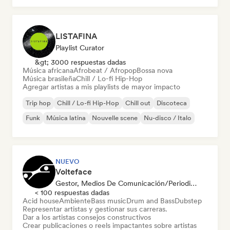
LISTAFINA
Playlist Curator
&gt; 3000 respuestas dadas
Música africana
Afrobeat / Afropop
Bossa nova
Música brasileña
Chill / Lo-fi Hip-Hop
Agregar artistas a mis playlists de mayor impacto
Trip hop
Chill / Lo-fi Hip-Hop
Chill out
Discoteca
Funk
Música latina
Nouvelle scene
Nu-disco / Italo
NUEVO
Volteface
Gestor, Medios De Comunicación/Periodista, Mentor
< 100 respuestas dadas
Acid house
Ambiente
Bass music
Drum and Bass
Dubstep
Representar artistas y gestionar sus carreras.
Dar a los artistas consejos constructivos
Crear publicaciones o reels impactantes sobre artistas