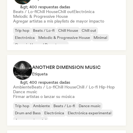
&gt; 400 respuestas dadas
Beats / Lo-fi
Chill House
Chill out
Electrónica
Melodic & Progressive House
Agregar artistas a mis playlists de mayor impacto
Trip hop
Beats / Lo-fi
Chill House
Chill out
Electrónica
Melodic & Progressive House
Minimal
Organic House / Downtempo
ANOTHER DIMENSION MUSIC
Etiqueta
&gt; 400 respuestas dadas
Ambiente
Beats / Lo-fi
Chill House
Chill / Lo-fi Hip-Hop
Dance music
Firmar artistas o lanzar su música
Trip hop
Ambiente
Beats / Lo-fi
Dance music
Drum and Bass
Electrónica
Electrónica experimental
Jazz experimental