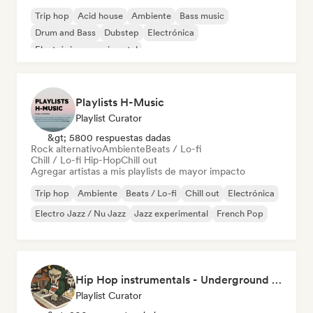
Trip hop
Acid house
Ambiente
Bass music
Drum and Bass
Dubstep
Electrónica
Electrónica experimental
Playlists H-Music
Playlist Curator
&gt; 5800 respuestas dadas
Rock alternativo
Ambiente
Beats / Lo-fi
Chill / Lo-fi Hip-Hop
Chill out
Agregar artistas a mis playlists de mayor impacto
Trip hop
Ambiente
Beats / Lo-fi
Chill out
Electrónica
Electro Jazz / Nu Jazz
Jazz experimental
French Pop
Hip Hop instrumentals - Underground boombap & Lo Fi Hip Hop (by Snaap)
Playlist Curator