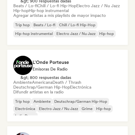
&gt; 900 respuestas dadas
Beats / Lo-fi
Chill / Lo-fi Hip-Hop
Electro Jazz / Nu Jazz
Hip-hop
Hip-hop instrumental
Agregar artistas a mis playlists de mayor impacto
Trip hop
Beats / Lo-fi
Chill / Lo-fi Hip-Hop
Hip-hop instrumental
Electro Jazz / Nu Jazz
Hip-hop
L'Onde Porteuse
Emisoras De Radio
&gt; 800 respuestas dadas
Ambiente
Americana
Death / Thrash
Deutschrap/German Hip-Hop
Electrónica
Difundir artistas en la radio
Trip hop
Ambiente
Deutschrap/German Hip-Hop
Electrónica
Electro Jazz / Nu Jazz
Grime
Hip-hop
Indie Dance