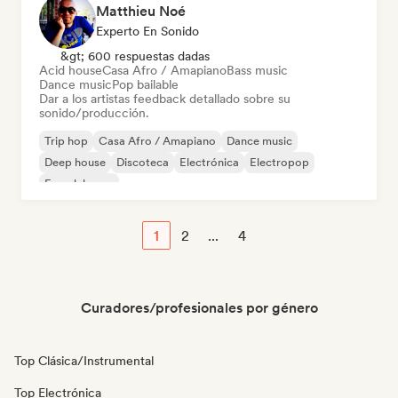
Matthieu Noé
Experto En Sonido
&gt; 600 respuestas dadas
Acid house
Casa Afro / Amapiano
Bass music
Dance music
Pop bailable
Dar a los artistas feedback detallado sobre su
sonido/producción.
Trip hop
Casa Afro / Amapiano
Dance music
Deep house
Discoteca
Electrónica
Electropop
French house
1
2
...
4
Curadores/profesionales por género
Top Clásica/Instrumental
Top Electrónica