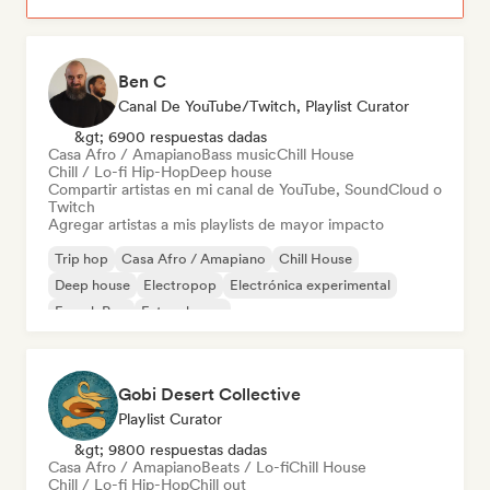
Ben C
Canal De YouTube/Twitch, Playlist Curator
&gt; 6900 respuestas dadas
Casa Afro / Amapiano
Bass music
Chill House
Chill / Lo-fi Hip-Hop
Deep house
Compartir artistas en mi canal de YouTube, SoundCloud o
Twitch
Agregar artistas a mis playlists de mayor impacto
Trip hop
Casa Afro / Amapiano
Chill House
Deep house
Electropop
Electrónica experimental
French Pop
Future house
Gobi Desert Collective
Playlist Curator
&gt; 9800 respuestas dadas
Casa Afro / Amapiano
Beats / Lo-fi
Chill House
Chill / Lo-fi Hip-Hop
Chill out