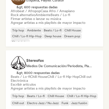
Etiqueta, Playlist Curator
&gt; 600 respuestas dadas
Afrobeat / Afropop
Casa Afro / Amapiano
Rock alternativo
Ambiente
Beats / Lo-fi
Firmar artistas o lanzar su música
Agregar artistas a mis playlists de mayor impacto
Trip hop
Ambiente
Beats / Lo-fi
Chill House
Chill / Lo-fi Hip-Hop
Deep house
Dream pop
Electrónica
Stereofox
Medios De Comunicación/Periodista, Playlist Curator
&gt; 8000 respuestas dadas
Beats / Lo-fi
Chill House
Chill / Lo-fi Hip-Hop
Chill out
Electrónica
Escribir artículos
Agregar artistas a mis playlists de mayor impacto
Trip hop
Beats / Lo-fi
Chill House
Chill / Lo-fi Hip-Hop
Chill out
Electro Jazz / Nu Jazz
Funk
Jazz fusión