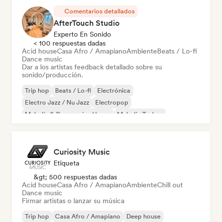
Comentarios detallados
AfterTouch Studio
Experto En Sonido
< 100 respuestas dadas
Acid house
Casa Afro / Amapiano
Ambiente
Beats / Lo-fi
Dance music
Dar a los artistas feedback detallado sobre su
sonido/producción.
Trip hop
Beats / Lo-fi
Electrónica
Electro Jazz / Nu Jazz
Electropop
Melodic & Progressive House
Melodic Techno
Nu-disco / Italo
Curiosity Music
Etiqueta
&gt; 500 respuestas dadas
Acid house
Casa Afro / Amapiano
Ambiente
Chill out
Dance music
Firmar artistas o lanzar su música
Trip hop
Casa Afro / Amapiano
Deep house