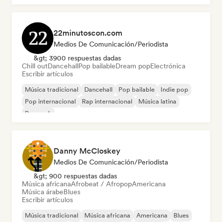
22minutoscon.com
Medios De Comunicación/Periodista
&gt; 3900 respuestas dadas
Chill out
Dancehall
Pop bailable
Dream pop
Electrónica
Escribir artículos
Música tradicional
Dancehall
Pop bailable
Indie pop
Pop internacional
Rap internacional
Música latina
Pop rock
Danny McCloskey
Medios De Comunicación/Periodista
&gt; 900 respuestas dadas
Música africana
Afrobeat / Afropop
Americana
Música árabe
Blues
Escribir artículos
Música tradicional
Música africana
Americana
Blues