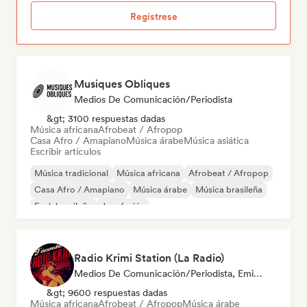
Regístrese
Musiques Obliques
Medios De Comunicación/Periodista
&gt; 3100 respuestas dadas
Música africana
Afrobeat / Afropop
Casa Afro / Amapiano
Música árabe
Música asiática
Escribir artículos
Música tradicional
Música africana
Afrobeat / Afropop
Casa Afro / Amapiano
Música árabe
Música brasileña
Funk brasileño
Jazz fusión
Radio Krimi Station (La Radio)
Medios De Comunicación/Periodista, Emisoras De Radio
&gt; 9600 respuestas dadas
Música africana
Afrobeat / Afropop
Música árabe