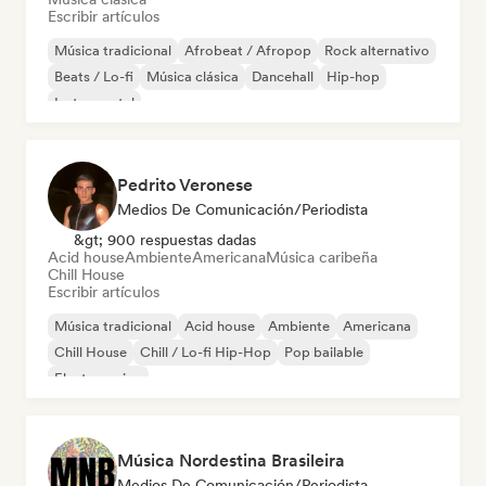
Escribir artículos
Música tradicional
Afrobeat / Afropop
Rock alternativo
Beats / Lo-fi
Música clásica
Dancehall
Hip-hop
Instrumental
Pedrito Veronese
Medios De Comunicación/Periodista
&gt; 900 respuestas dadas
Acid house
Ambiente
Americana
Música caribeña
Chill House
Escribir artículos
Música tradicional
Acid house
Ambiente
Americana
Chill House
Chill / Lo-fi Hip-Hop
Pop bailable
Electro swing
Música Nordestina Brasileira
Medios De Comunicación/Periodista