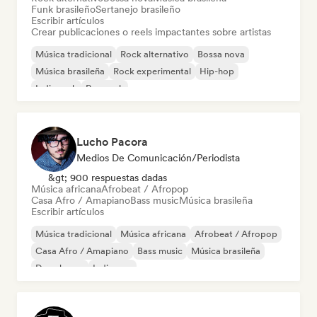
Funk brasileño
Sertanejo brasileño
Escribir artículos
Crear publicaciones o reels impactantes sobre artistas
Música tradicional
Rock alternativo
Bossa nova
Música brasileña
Rock experimental
Hip-hop
Indie rock
Pop rock
Lucho Pacora
Medios De Comunicación/Periodista
&gt; 900 respuestas dadas
Música africana
Afrobeat / Afropop
Casa Afro / Amapiano
Bass music
Música brasileña
Escribir artículos
Música tradicional
Música africana
Afrobeat / Afropop
Casa Afro / Amapiano
Bass music
Música brasileña
Deep house
Indie pop