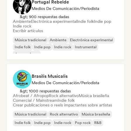
Portugal Rebelde
Medios De Comunicación/Periodista
&gt; 900 respuestas dadas
Ambiente
Electrónica experimental
Indie folk
Indie pop
Indie rock
Escribir artículos
Música tradicional
Ambiente
Electrónica experimental
Indie folk
Indie pop
Indie rock
Instrumental
Jazz moderno
Brasilis Musicalis
Medios De Comunicación/Periodista
&gt; 1000 respuestas dadas
Afrobeat / Afropop
Rock alternativo
Música brasileña
Comercial / Mainstream
Indie folk
Crear publicaciones o reels impactantes sobre artistas
Música tradicional
Rock alternativo
Música brasileña
Indie folk
Indie pop
Indie rock
Pop rock
R&B