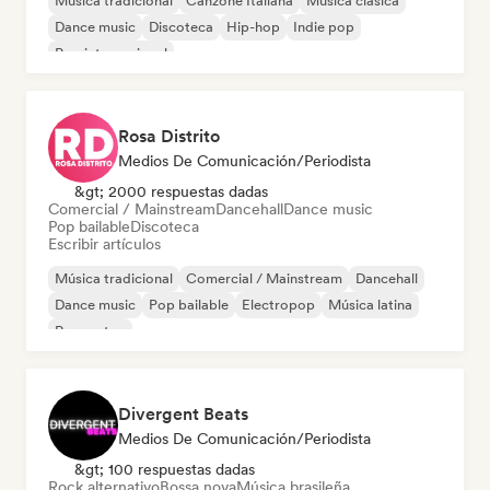
Música tradicional
Canzone Italiana
Música clásica
Dance music
Discoteca
Hip-hop
Indie pop
Pop internacional
Rosa Distrito
Medios De Comunicación/Periodista
&gt; 2000 respuestas dadas
Comercial / Mainstream
Dancehall
Dance music
Pop bailable
Discoteca
Escribir artículos
Música tradicional
Comercial / Mainstream
Dancehall
Dance music
Pop bailable
Electropop
Música latina
Reggaeton
Divergent Beats
Medios De Comunicación/Periodista
&gt; 100 respuestas dadas
Rock alternativo
Bossa nova
Música brasileña