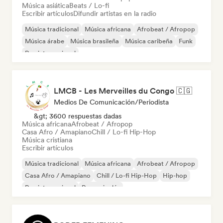
Música asiática
Beats / Lo-fi
Escribir artículos
Difundir artistas en la radio
Música tradicional
Música africana
Afrobeat / Afropop
Música árabe
Música brasileña
Música caribeña
Funk
Rap internacional
LMCB - Les Merveilles du Congo 🇨🇬
Medios De Comunicación/Periodista
&gt; 3600 respuestas dadas
Música africana
Afrobeat / Afropop
Casa Afro / Amapiano
Chill / Lo-fi Hip-Hop
Música cristiana
Escribir artículos
Música tradicional
Música africana
Afrobeat / Afropop
Casa Afro / Amapiano
Chill / Lo-fi Hip-Hop
Hip-hop
Rap internacional
Rap en inglés