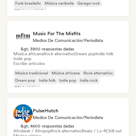
Funk brasileño
Música caribeña
Garage rock
Música navideña
Music For The Misfits
Medios De Comunicación/Periodista
&gt; 3900 respuestas dadas
Música africana
Rock alternativo
Dream pop
Indie folk
Indie pop
Escribir artículos
Música tradicional
Música africana
Rock alternativo
Dream pop
Indie folk
Indie pop
Indie rock
Música latina
PulseHutch
Medios De Comunicación/Periodista
&gt; 4600 respuestas dadas
Afrobeat / Afropop
Rock alternativo
Beats / Lo-fi
Chill out
Música clásica