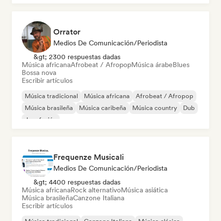
Orrator
Medios De Comunicación/Periodista
&gt; 2300 respuestas dadas
Música africana
Afrobeat / Afropop
Música árabe
Blues
Bossa nova
Escribir artículos
Música tradicional
Música africana
Afrobeat / Afropop
Música brasileña
Música caribeña
Música country
Dub
Jazz fusión
Frequenze Musicali
Medios De Comunicación/Periodista
&gt; 4400 respuestas dadas
Música africana
Rock alternativo
Música asiática
Música brasileña
Canzone Italiana
Escribir artículos