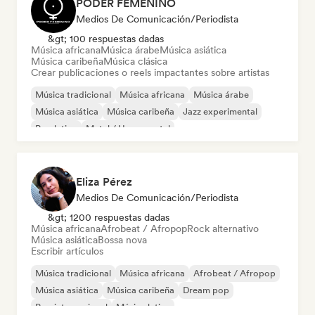
PODER FEMENINO
Medios De Comunicación/Periodista
&gt; 100 respuestas dadas
Música africana
Música árabe
Música asiática
Música caribeña
Música clásica
Crear publicaciones o reels impactantes sobre artistas
Música tradicional
Música africana
Música árabe
Música asiática
Música caribeña
Jazz experimental
Pop latino
Metal / Heavy metal
Eliza Pérez
Medios De Comunicación/Periodista
&gt; 1200 respuestas dadas
Música africana
Afrobeat / Afropop
Rock alternativo
Música asiática
Bossa nova
Escribir artículos
Música tradicional
Música africana
Afrobeat / Afropop
Música asiática
Música caribeña
Dream pop
Pop internacional
Música latina