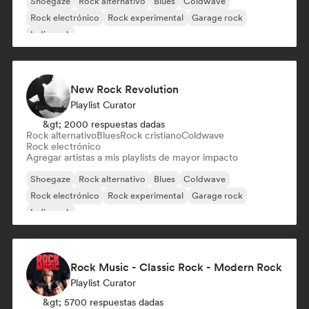
Shoegaze
Rock alternativo
Blues
Coldwave
Rock electrónico
Rock experimental
Garage rock
Indie rock
New Rock Revolution
Playlist Curator
&gt; 2000 respuestas dadas
Rock alternativo
Blues
Rock cristiano
Coldwave
Rock electrónico
Agregar artistas a mis playlists de mayor impacto
Shoegaze
Rock alternativo
Blues
Coldwave
Rock electrónico
Rock experimental
Garage rock
Indie rock
Rock Music - Classic Rock - Modern Rock
Playlist Curator
&gt; 5700 respuestas dadas