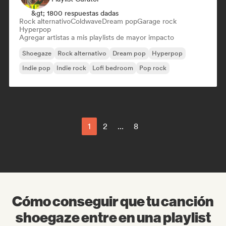
&gt; 1800 respuestas dadas
Rock alternativo
Coldwave
Dream pop
Garage rock
Hyperpop
Agregar artistas a mis playlists de mayor impacto
Shoegaze
Rock alternativo
Dream pop
Hyperpop
Indie pop
Indie rock
Lofi bedroom
Pop rock
1
2
...
8
Cómo conseguir que tu canción
shoegaze entre en una playlist