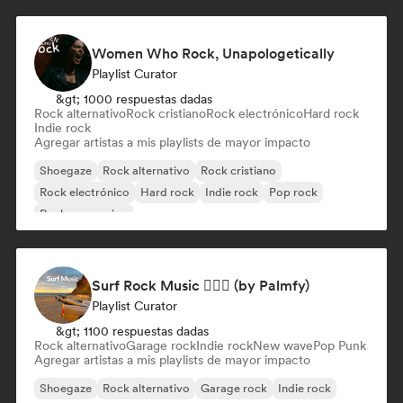
Women Who Rock, Unapologetically
Playlist Curator
&gt; 1000 respuestas dadas
Rock alternativo
Rock cristiano
Rock electrónico
Hard rock
Indie rock
Agregar artistas a mis playlists de mayor impacto
Shoegaze
Rock alternativo
Rock cristiano
Rock electrónico
Hard rock
Indie rock
Pop rock
Rock progresivo
Surf Rock Music 🏄🏻‍♂️ (by Palmfy)
Playlist Curator
&gt; 1100 respuestas dadas
Rock alternativo
Garage rock
Indie rock
New wave
Pop Punk
Agregar artistas a mis playlists de mayor impacto
Shoegaze
Rock alternativo
Garage rock
Indie rock