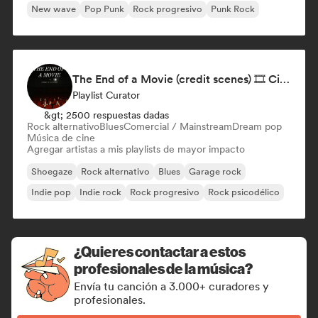
New wave
Pop Punk
Rock progresivo
Punk Rock
The End of a Movie (credit scenes) 🎞️ Cinematic Dream Pop & Bedroom Indie
Playlist Curator
&gt; 2500 respuestas dadas
Rock alternativo
Blues
Comercial / Mainstream
Dream pop
Música de cine
Agregar artistas a mis playlists de mayor impacto
Shoegaze
Rock alternativo
Blues
Garage rock
Indie pop
Indie rock
Rock progresivo
Rock psicodélico
¿Quieres contactar a estos
profesionales de la música?
Envía tu canción a 3.000+ curadores y
profesionales.