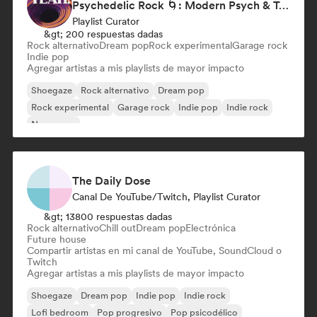
Psychedelic Rock 🌀: Modern Psych & Turkish Vibes
Playlist Curator
&gt; 200 respuestas dadas
Rock alternativo
Dream pop
Rock experimental
Garage rock
Indie pop
Agregar artistas a mis playlists de mayor impacto
Shoegaze
Rock alternativo
Dream pop
Rock experimental
Garage rock
Indie pop
Indie rock
New wave
The Daily Dose
Canal De YouTube/Twitch, Playlist Curator
&gt; 13800 respuestas dadas
Rock alternativo
Chill out
Dream pop
Electrónica
Future house
Compartir artistas en mi canal de YouTube, SoundCloud o
Twitch
Agregar artistas a mis playlists de mayor impacto
Shoegaze
Dream pop
Indie pop
Indie rock
Lofi bedroom
Pop progresivo
Pop psicodélico