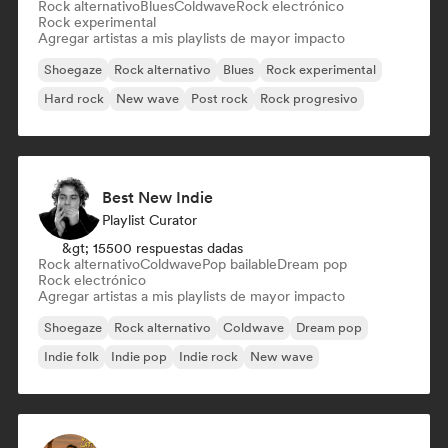
Rock alternativo
Blues
Coldwave
Rock electrónico
Rock experimental
Agregar artistas a mis playlists de mayor impacto
Shoegaze
Rock alternativo
Blues
Rock experimental
Hard rock
New wave
Post rock
Rock progresivo
Best New Indie
Playlist Curator
&gt; 15500 respuestas dadas
Rock alternativo
Coldwave
Pop bailable
Dream pop
Rock electrónico
Agregar artistas a mis playlists de mayor impacto
Shoegaze
Rock alternativo
Coldwave
Dream pop
Indie folk
Indie pop
Indie rock
New wave