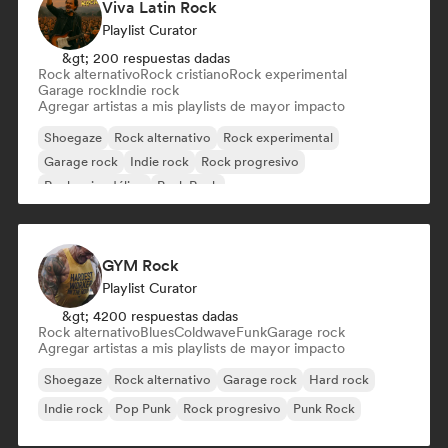
Viva Latin Rock
Playlist Curator
&gt; 200 respuestas dadas
Rock alternativo
Rock cristiano
Rock experimental
Garage rock
Indie rock
Agregar artistas a mis playlists de mayor impacto
Shoegaze
Rock alternativo
Rock experimental
Garage rock
Indie rock
Rock progresivo
Rock psicodélico
Punk Rock
GYM Rock
Playlist Curator
&gt; 4200 respuestas dadas
Rock alternativo
Blues
Coldwave
Funk
Garage rock
Agregar artistas a mis playlists de mayor impacto
Shoegaze
Rock alternativo
Garage rock
Hard rock
Indie rock
Pop Punk
Rock progresivo
Punk Rock