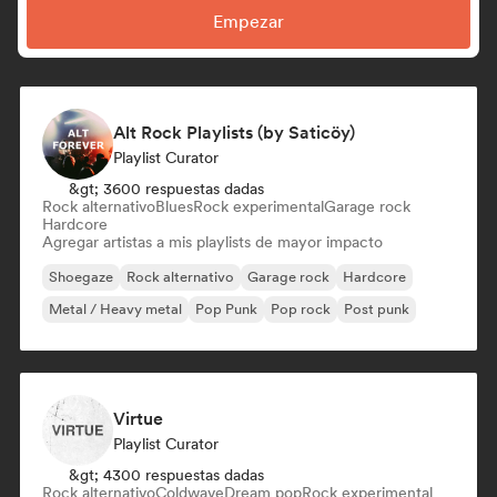
Empezar
Alt Rock Playlists (by Saticöy)
Playlist Curator
&gt; 3600 respuestas dadas
Rock alternativo
Blues
Rock experimental
Garage rock
Hardcore
Agregar artistas a mis playlists de mayor impacto
Shoegaze
Rock alternativo
Garage rock
Hardcore
Metal / Heavy metal
Pop Punk
Pop rock
Post punk
Virtue
Playlist Curator
&gt; 4300 respuestas dadas
Rock alternativo
Coldwave
Dream pop
Rock experimental