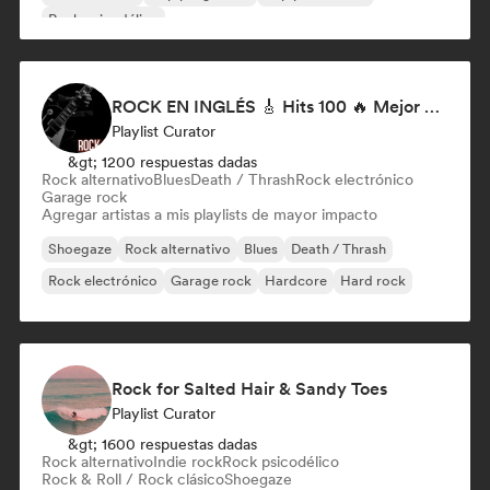
Rock psicodélico
ROCK EN INGLÉS 🎸 Hits 100 🔥 Mejor Música Rock Internacional ·
Playlist Curator
&gt; 1200 respuestas dadas
Rock alternativo
Blues
Death / Thrash
Rock electrónico
Garage rock
Agregar artistas a mis playlists de mayor impacto
Shoegaze
Rock alternativo
Blues
Death / Thrash
Rock electrónico
Garage rock
Hardcore
Hard rock
Rock for Salted Hair & Sandy Toes
Playlist Curator
&gt; 1600 respuestas dadas
Rock alternativo
Indie rock
Rock psicodélico
Rock & Roll / Rock clásico
Shoegaze