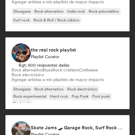
Agregar artistas a mis playlists de mayor impacto
Shoegaze
Rock alternativo
Indie rock
Rock psicodélico
Surf rock
Rock & Roll / Rock clásico
the real rock playlist
Playlist Curator
&gt; 600 respuestas dadas
Rock alternativo
Blues
Rock cristiano
Coldwave
Rock electrónico
Agregar artistas a mis playlists de mayor impacto
Shoegaze
Rock alternativo
Rock electrónico
Rock experimental
Hard rock
Pop Punk
Post punk
Post rock
Skate Jams 🛹 Garage Rock, Surf Rock & Neo-Psych
Playlist Curator