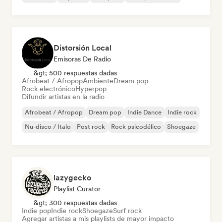
Distorsión Local
Emisoras De Radio
&gt; 500 respuestas dadas
Afrobeat / Afropop
Ambiente
Dream pop
Rock electrónico
Hyperpop
Difundir artistas en la radio
Afrobeat / Afropop
Dream pop
Indie Dance
Indie rock
Nu-disco / Italo
Post rock
Rock psicodélico
Shoegaze
lazygecko
Playlist Curator
&gt; 300 respuestas dadas
Indie pop
Indie rock
Shoegaze
Surf rock
Agregar artistas a mis playlists de mayor impacto