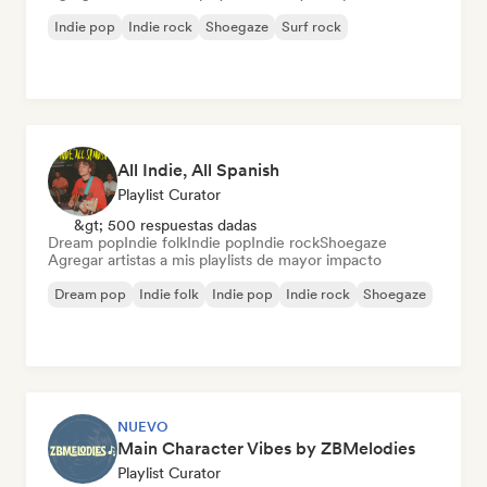
Indie pop
Indie rock
Shoegaze
Surf rock
All Indie, All Spanish
Playlist Curator
&gt; 500 respuestas dadas
Dream pop
Indie folk
Indie pop
Indie rock
Shoegaze
Agregar artistas a mis playlists de mayor impacto
Dream pop
Indie folk
Indie pop
Indie rock
Shoegaze
NUEVO
Main Character Vibes by ZBMelodies
Playlist Curator