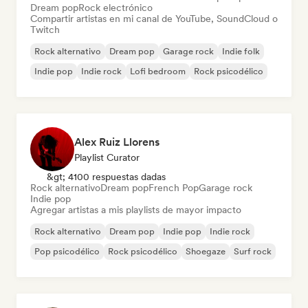
Dream pop
Rock electrónico
Compartir artistas en mi canal de YouTube, SoundCloud o
Twitch
Rock alternativo
Dream pop
Garage rock
Indie folk
Indie pop
Indie rock
Lofi bedroom
Rock psicodélico
Alex Ruiz Llorens
Playlist Curator
&gt; 4100 respuestas dadas
Rock alternativo
Dream pop
French Pop
Garage rock
Indie pop
Agregar artistas a mis playlists de mayor impacto
Rock alternativo
Dream pop
Indie pop
Indie rock
Pop psicodélico
Rock psicodélico
Shoegaze
Surf rock