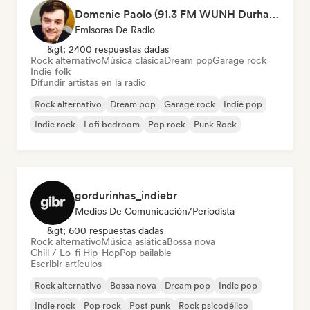
Domenic Paolo (91.3 FM WUNH Durham)
Emisoras De Radio
&gt; 2400 respuestas dadas
Rock alternativo
Música clásica
Dream pop
Garage rock
Indie folk
Difundir artistas en la radio
Rock alternativo
Dream pop
Garage rock
Indie pop
Indie rock
Lofi bedroom
Pop rock
Punk Rock
gordurinhas_indiebr
Medios De Comunicación/Periodista
&gt; 600 respuestas dadas
Rock alternativo
Música asiática
Bossa nova
Chill / Lo-fi Hip-Hop
Pop bailable
Escribir artículos
Rock alternativo
Bossa nova
Dream pop
Indie pop
Indie rock
Pop rock
Post punk
Rock psicodélico