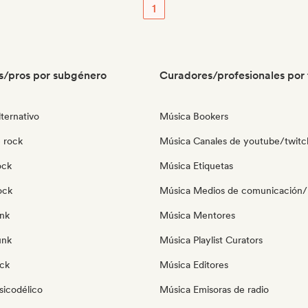
1
s/pros por subgénero
Curadores/profesionales por 
ternativo
Música Bookers
 rock
Música Canales de youtube/twitc
ock
Música Etiquetas
ock
Música Medios de comunicación/P
nk
Música Mentores
unk
Música Playlist Curators
ock
Música Editores
sicodélico
Música Emisoras de radio