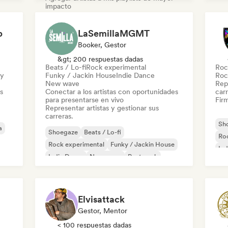
impacto
Shoegaze
Rock alternativo
p
LaSemillaMGMT
Música brasileña
Dream pop
Indie folk
Booker, Gestor
Indie pop
Indie rock
Pop rock
&gt; 200 respuestas dadas
Beats / Lo-fi
Rock experimental
Roc
ry
Funky / Jackin House
Indie Dance
Roc
New wave
Repr
s
Conectar a los artistas con oportunidades
carr
para presentarse en vivo
Firm
Representar artistas y gestionar sus
carreras.
Sh
a
Shoegaze
Beats / Lo-fi
Roc
Rock experimental
Funky / Jackin House
Ind
Indie Dance
New wave
Post punk
Ne
Pop progresivo
Elvisattack
Gestor, Mentor
< 100 respuestas dadas