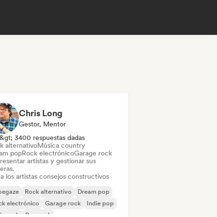
Chris Long
Gestor, Mentor
&gt; 3400 respuestas dadas
k alternativo
Música country
am pop
Rock electrónico
Garage rock
esentar artistas y gestionar sus
eras.
a los artistas consejos constructivos
oegaze
Rock alternativo
Dream pop
k electrónico
Garage rock
Indie pop
ie rock
Pop rock