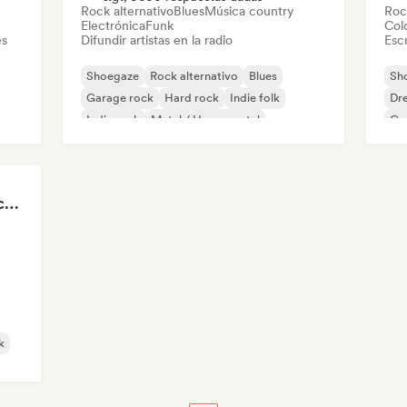
Rock alternativo
Blues
Música country
Roc
Electrónica
Funk
Col
es
Difundir artistas en la radio
Escr
Shoegaze
Rock alternativo
Blues
Sh
Garage rock
Hard rock
Indie folk
Dr
Indie rock
Metal / Heavy metal
Ga
Disconnect Disconnect Records
k