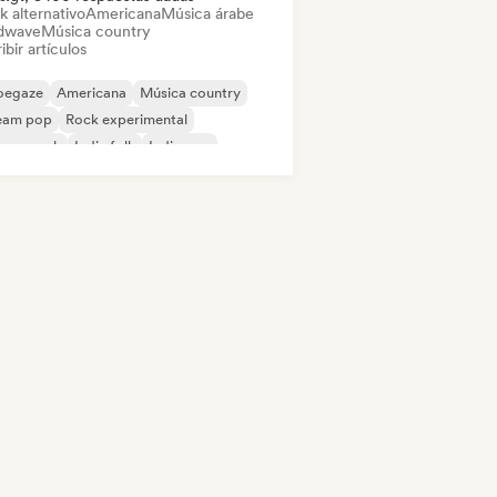
k alternativo
Americana
Música árabe
dwave
Música country
ibir artículos
oegaze
Americana
Música country
eam pop
Rock experimental
rage rock
Indie folk
Indie pop