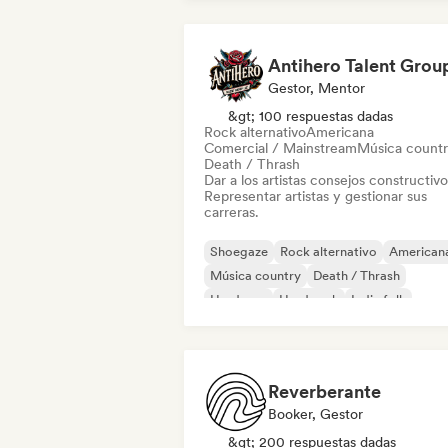
Antihero Talent Grou
Gestor, Mentor
&gt; 100 respuestas dadas
Rock alternativo
Americana
Comercial / Mainstream
Música count
Death / Thrash
Dar a los artistas consejos constructivo
Representar artistas y gestionar sus
carreras.
Shoegaze
Rock alternativo
American
Música country
Death / Thrash
Hardcore
Hard rock
Indie folk
Reverberante
Booker, Gestor
&gt; 200 respuestas dadas