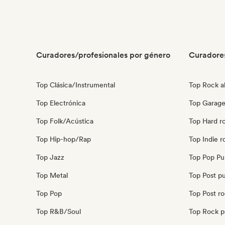
Curadores/profesionales por género
Curadore
Top Clásica/Instrumental
Top Rock al
Top Electrónica
Top Garage
Top Folk/Acústica
Top Hard r
Top Hip-hop/Rap
Top Indie r
Top Jazz
Top Pop Pu
Top Metal
Top Post p
Top Pop
Top Post r
Top R&B/Soul
Top Rock p