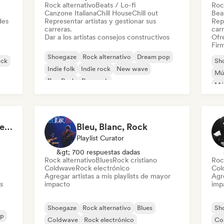
Rock alternativo
Beats / Lo-fi
Roc
Canzone Italiana
Chill House
Chill out
Beat
des
Representar artistas y gestionar sus
Repr
carreras.
carr
Dar a los artistas consejos constructivos
Ofre
Firm
Shoegaze
Rock alternativo
Dream pop
ock
Sh
Indie folk
Indie rock
New wave
Mú
Pop Punk
Pop rock
Mús
Céline - Aria (ex-In The Sun Prod)
Bleu, Blanc, Rock
Playlist Curator
&gt; 700 respuestas dadas
Rock alternativo
Blues
Rock cristiano
Roc
Coldwave
Rock electrónico
Col
Agregar artistas a mis playlists de mayor
Agre
s
impacto
imp
Shoegaze
Rock alternativo
Blues
Sh
op
Coldwave
Rock electrónico
Co