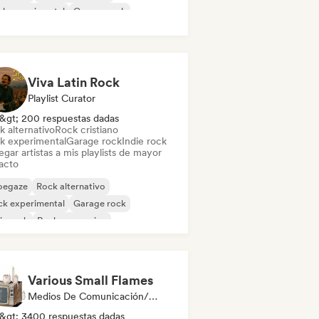
ck experimental
Garage rock
ie rock
Viva Latin Rock
Playlist Curator
&gt; 200 respuestas dadas
k alternativo
Rock cristiano
k experimental
Garage rock
Indie rock
gar artistas a mis playlists de mayor
acto
oegaze
Rock alternativo
ck experimental
Garage rock
ie rock
Rock progresivo
k psicodélico
Punk Rock
Various Small Flames
Medios De Comunicación/Periodista
&gt; 3400 respuestas dadas