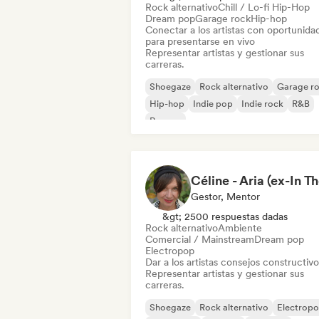
Rock alternativo
Chill / Lo-fi Hip-Hop
Dream pop
Garage rock
Hip-hop
Conectar a los artistas con oportunida
para presentarse en vivo
Representar artistas y gestionar sus
carreras.
Shoegaze
Rock alternativo
Garage r
Hip-hop
Indie pop
Indie rock
R&B
Reggae
Gestor, Mentor
&gt; 2500 respuestas dadas
Rock alternativo
Ambiente
Comercial / Mainstream
Dream pop
Electropop
Dar a los artistas consejos constructivo
Representar artistas y gestionar sus
carreras.
Shoegaze
Rock alternativo
Electrop