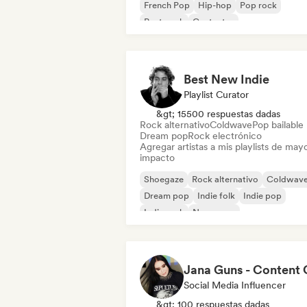
French Pop
Hip-hop
Pop rock
Post punk
Cantautor
Best New Indie
Playlist Curator
&gt; 15500 respuestas dadas
Rock alternativo
Coldwave
Pop bailable
Dream pop
Rock electrónico
Agregar artistas a mis playlists de may
impacto
Shoegaze
Rock alternativo
Coldwav
Dream pop
Indie folk
Indie pop
Indie rock
New wave
Social Media Influencer
&gt; 100 respuestas dadas