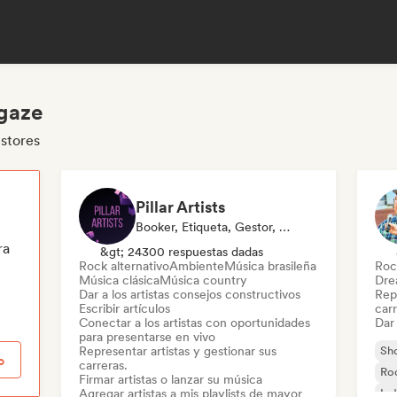
egaze
stores
Pillar Artists
Booker, Etiqueta, Gestor, Medios De Comunicación/Periodista, Mentor, Playlist Curator
ra
&gt; 24300 respuestas dadas
Rock alternativo
Ambiente
Música brasileña
Roc
Música clásica
Música country
Dre
Dar a los artistas consejos constructivos
Repr
Escribir artículos
carr
Conectar a los artistas con oportunidades
Dar 
para presentarse en vivo
Representar artistas y gestionar sus
Sh
o
carreras.
Roc
Firmar artistas o lanzar su música
Agregar artistas a mis playlists de mayor
Ind