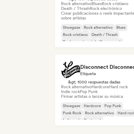
Rock alternativo
Blues
Rock cristiano
Death / Thrash
Rock electrónico
Crear publicaciones o reels impactant
sobre artistas
Shoegaze
Rock alternativo
Blues
Rock cristiano
Death / Thrash
Rock experimental
Garage rock
Hard rock
Etiqueta
&gt; 1000 respuestas dadas
Rock alternativo
Hardcore
Hard rock
Indie rock
Pop Punk
Firmar artistas o lanzar su música
Shoegaze
Hardcore
Pop Punk
Punk Rock
Rock alternativo
Hard roc
Indie rock
Post punk