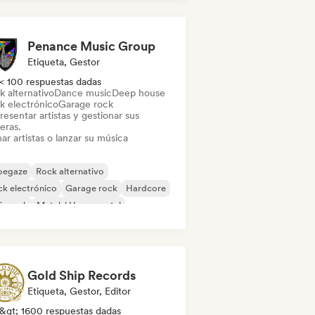
Penance Music Group
Etiqueta, Gestor
< 100 respuestas dadas
k alternativo
Dance music
Deep house
k electrónico
Garage rock
esentar artistas y gestionar sus
eras.
ar artistas o lanzar su música
oegaze
Rock alternativo
k electrónico
Garage rock
Hardcore
ie rock
Metal / Heavy metal
w wave
Gold Ship Records
Etiqueta, Gestor, Editor
&gt; 1600 respuestas dadas