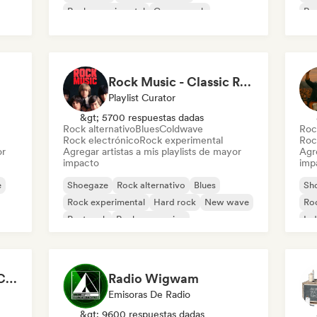
Rock experimental
Garage rock
Ro
Indie rock
Ind
Rock Music - Classic Rock - Modern Rock
Playlist Curator
&gt; 5700 respuestas dadas
Rock alternativo
Blues
Coldwave
Roc
Rock electrónico
Rock experimental
Roc
or
Agregar artistas a mis playlists de mayor
Agre
impacto
imp
e
Shoegaze
Rock alternativo
Blues
Sh
Rock experimental
Hard rock
New wave
Ro
Post rock
Rock progresivo
Ind
Roc
Jana Guns - Content Creator
Radio Wigwam
Emisoras De Radio
&gt; 9600 respuestas dadas