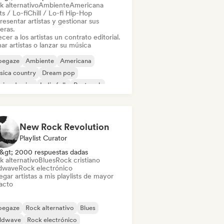
k alternativo
Ambiente
Americana
s / Lo-fi
Chill / Lo-fi Hip-Hop
esentar artistas y gestionar sus
eras.
cer a los artistas un contrato editorial.
ar artistas o lanzar su música
oegaze
Ambiente
Americana
sica country
Dream pop
ica de cine
Indie folk
Post rock
New Rock Revolution
Playlist Curator
&gt; 2000 respuestas dadas
k alternativo
Blues
Rock cristiano
dwave
Rock electrónico
gar artistas a mis playlists de mayor
acto
oegaze
Rock alternativo
Blues
ldwave
Rock electrónico