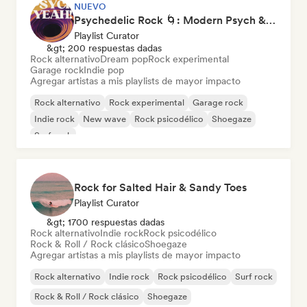
NUEVO
Psychedelic Rock 🌀: Modern Psych & Turkish Vibes
Playlist Curator
&gt; 200 respuestas dadas
Rock alternativo
Dream pop
Rock experimental
Garage rock
Indie pop
Agregar artistas a mis playlists de mayor impacto
Rock alternativo
Rock experimental
Garage rock
Indie rock
New wave
Rock psicodélico
Shoegaze
Surf rock
Rock for Salted Hair & Sandy Toes
Playlist Curator
&gt; 1700 respuestas dadas
Rock alternativo
Indie rock
Rock psicodélico
Rock & Roll / Rock clásico
Shoegaze
Agregar artistas a mis playlists de mayor impacto
Rock alternativo
Indie rock
Rock psicodélico
Surf rock
Rock & Roll / Rock clásico
Shoegaze