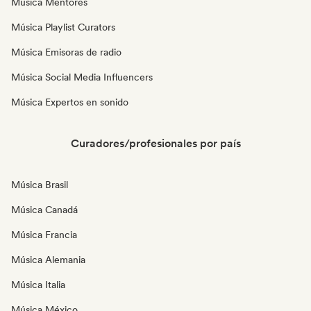
Música Mentores
Música Playlist Curators
Música Emisoras de radio
Música Social Media Influencers
Música Expertos en sonido
Curadores/profesionales por país
Música Brasil
Música Canadá
Música Francia
Música Alemania
Música Italia
Música México