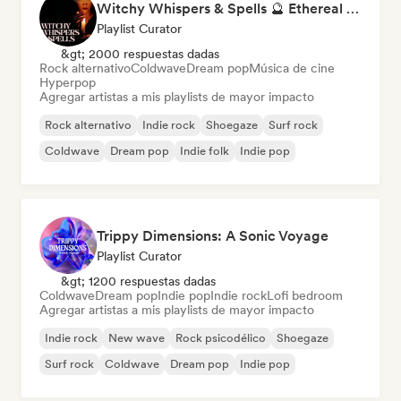
Witchy Whispers & Spells 🔮 Ethereal Art Pop & Dream Pop
Playlist Curator
&gt; 2000 respuestas dadas
Rock alternativo
Coldwave
Dream pop
Música de cine
Hyperpop
Agregar artistas a mis playlists de mayor impacto
Rock alternativo
Indie rock
Shoegaze
Surf rock
Coldwave
Dream pop
Indie folk
Indie pop
Trippy Dimensions: A Sonic Voyage
Playlist Curator
&gt; 1200 respuestas dadas
Coldwave
Dream pop
Indie pop
Indie rock
Lofi bedroom
Agregar artistas a mis playlists de mayor impacto
Indie rock
New wave
Rock psicodélico
Shoegaze
Surf rock
Coldwave
Dream pop
Indie pop