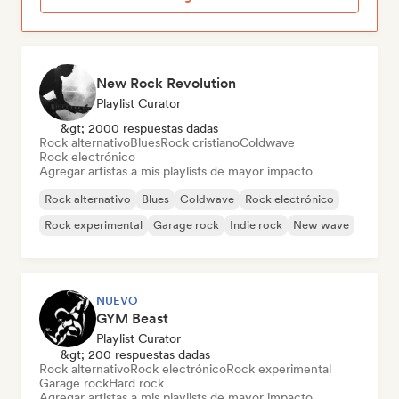
New Rock Revolution
Playlist Curator
&gt; 2000 respuestas dadas
Rock alternativo
Blues
Rock cristiano
Coldwave
Rock electrónico
Agregar artistas a mis playlists de mayor impacto
Rock alternativo
Blues
Coldwave
Rock electrónico
Rock experimental
Garage rock
Indie rock
New wave
NUEVO
GYM Beast
Playlist Curator
&gt; 200 respuestas dadas
Rock alternativo
Rock electrónico
Rock experimental
Garage rock
Hard rock
Agregar artistas a mis playlists de mayor impacto