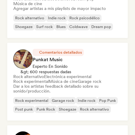
Música de cine
Agregar artistas a mis playlists de mayor impacto
Rock alternativo
Indie rock
Rock psicodélico
Shoegaze
Surf rock
Blues
Coldwave
Dream pop
Comentarios detallados
Punkat Music
Experto En Sonido
&gt; 600 respuestas dadas
Rock alternativo
Electrónica experimental
Rock experimental
Música de cine
Garage rock
Dar a los artistas feedback detallado sobre su
sonido/producción.
Rock experimental
Garage rock
Indie rock
Pop Punk
Post punk
Punk Rock
Shoegaze
Rock alternativo