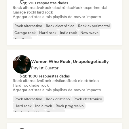
&gt; 200 respuestas dadas
Rock alternativo
Rock electrónico
Rock experimental
Garage rock
Hard rock
Agregar artistas a mis playlists de mayor impacto
Rock alternativo
Rock electrónico
Rock experimental
Garage rock
Hard rock
Indie rock
New wave
Pop Punk
Women Who Rock, Unapologetically
Playlist Curator
&gt; 1000 respuestas dadas
Rock alternativo
Rock cristiano
Rock electrónico
Hard rock
Indie rock
Agregar artistas a mis playlists de mayor impacto
Rock alternativo
Rock cristiano
Rock electrónico
Hard rock
Indie rock
Rock progresivo
Rock psicodélico
Shoegaze