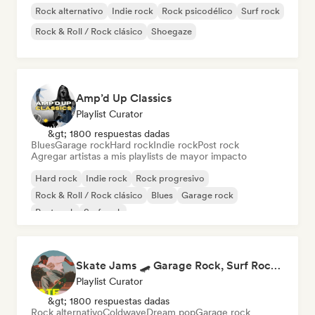
Rock alternativo
Indie rock
Rock psicodélico
Surf rock
Rock & Roll / Rock clásico
Shoegaze
Amp’d Up Classics
Playlist Curator
&gt; 1800 respuestas dadas
Blues
Garage rock
Hard rock
Indie rock
Post rock
Agregar artistas a mis playlists de mayor impacto
Hard rock
Indie rock
Rock progresivo
Rock & Roll / Rock clásico
Blues
Garage rock
Post rock
Surf rock
Skate Jams 🛹 Garage Rock, Surf Rock & Neo-Psych
Playlist Curator
&gt; 1800 respuestas dadas
Rock alternativo
Coldwave
Dream pop
Garage rock