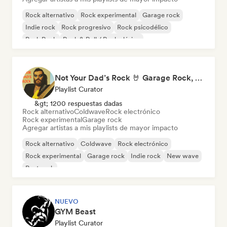
Rock alternativo
Rock experimental
Garage rock
Indie rock
Rock progresivo
Rock psicodélico
Punk Rock
Rock & Roll / Rock clásico
Not Your Dad’s Rock 🤘 Garage Rock, Alt-Rock & Indie Anthems
Playlist Curator
&gt; 1200 respuestas dadas
Rock alternativo
Coldwave
Rock electrónico
Rock experimental
Garage rock
Agregar artistas a mis playlists de mayor impacto
Rock alternativo
Coldwave
Rock electrónico
Rock experimental
Garage rock
Indie rock
New wave
Post rock
NUEVO
GYM Beast
Playlist Curator