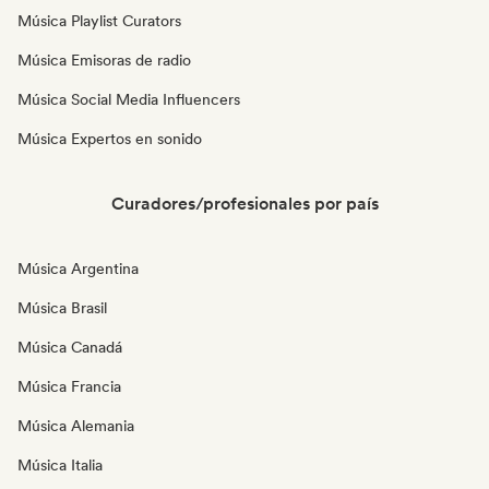
Música Playlist Curators
Música Emisoras de radio
Música Social Media Influencers
Música Expertos en sonido
Curadores/profesionales por país
Música Argentina
Música Brasil
Música Canadá
Música Francia
Música Alemania
Música Italia