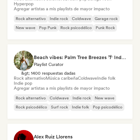
Hyperpop
Agregar artistas a mis playlists de mayor impacto
Rock alternativo
Indie rock
Coldwave
Garage rock
New wave
Pop Punk
Rock psicodélico
Punk Rock
Beach vibes: Palm Tree Breezes 🌴 Indie Folk, Acoustic & Singer-Songwriter
Playlist Curator
&gt; 1400 respuestas dadas
Rock alternativo
Música caribeña
Coldwave
Indie folk
Indie pop
Agregar artistas a mis playlists de mayor impacto
Rock alternativo
Coldwave
Indie rock
New wave
Rock psicodélico
Surf rock
Indie folk
Pop psicodélico
Alex Ruiz Llorens