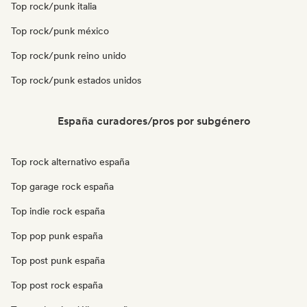
Top rock/punk italia
Top rock/punk méxico
Top rock/punk reino unido
Top rock/punk estados unidos
España curadores/pros por subgénero
Top rock alternativo españa
Top garage rock españa
Top indie rock españa
Top pop punk españa
Top post punk españa
Top post rock españa