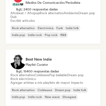
Medios De Comunicación/Periodista
&gt; 2400 respuestas dadas
Afrobeat / Afropop
Rock alternativo
Ambiente
Dream pop
Dub
Escribir artículos
Rock alternativo
Electrónica
Funk
Indie folk
Indie pop
Indie rock
Pop rock
R&B
Best New Indie
Playlist Curator
&gt; 15400 respuestas dadas
Rock alternativo
Coldwave
Pop bailable
Dream pop
Rock electrónico
Agregar artistas a mis playlists de mayor impacto
Rock alternativo
Coldwave
Dream pop
Indie folk
Indie pop
Indie rock
New wave
Shoegaze