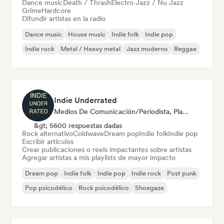
Dance music
Death / Thrash
Electro Jazz / Nu Jazz
Grime
Hardcore
Difundir artistas en la radio
Dance music
House music
Indie folk
Indie pop
Indie rock
Metal / Heavy metal
Jazz moderno
Reggae
Indie Underrated
Medios De Comunicación/Periodista, Playlist Curator, Social Media Influencer
&gt; 5600 respuestas dadas
Rock alternativo
Coldwave
Dream pop
Indie folk
Indie pop
Escribir artículos
Crear publicaciones o reels impactantes sobre artistas
Agregar artistas a mis playlists de mayor impacto
Dream pop
Indie folk
Indie pop
Indie rock
Post punk
Pop psicodélico
Rock psicodélico
Shoegaze