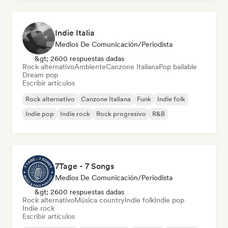
Indie Italia
Medios De Comunicación/Periodista
&gt; 2600 respuestas dadas
Rock alternativo
Ambiente
Canzone Italiana
Pop bailable
Dream pop
Escribir artículos
Rock alternativo
Canzone Italiana
Funk
Indie folk
Indie pop
Indie rock
Rock progresivo
R&B
7Tage - 7 Songs
Medios De Comunicación/Periodista
&gt; 2600 respuestas dadas
Rock alternativo
Música country
Indie folk
Indie pop
Indie rock
Escribir artículos