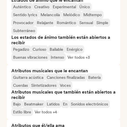
Estados de ánimo que le encantan
Auténtico
Creativo
Experimental
Único
Sentido lyrics
Melancolía
Melódico
Midtempo
Provocador
Relajante
Romántico
Sensual
Simple
Subterráneo
Los estados de ánimo también están abiertos a
recibir
Pegadizo
Curioso
Bailable
Enérgico
Buenas vibraciones
Intenso
Ver todos +3
Atributos musicales que le encantan
Guitarra acústica
Canciones finalizadas
Batería
Cuerdas
Sintetizadores
Voces
Atributos musicales que también están abiertos a
recibir
Bajo
Beatmaker
Latidos
En
Sonidos electrónicos
Estilo libre
Ver todos +4
Atributos que él/ella ama