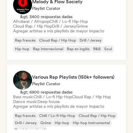
Melody & Flow Society
Playlist Curator
&gt; 3400 respuestas dadas
Afrobeat / Afropop
Chill / Lo-fi Hip-Hop
Cloud Rap / Hip Hop
Drill / Jersey
Grime
Agregar artistas a mis playlists de mayor impacto
Rap francés
Cloud Rap / Hip Hop
Drill / Jersey
Hip-hop
Rap internacional
Rap en inglés
R&B
Soul
Various Rap Playlists (150k+ followers)
Playlist Curator
&gt; 6900 respuestas dadas
Bass music
Chill / Lo-fi Hip-Hop
Cloud Rap / Hip Hop
Dance music
Deep house
Agregar artistas a mis playlists de mayor impacto
Rap francés
Chill / Lo-fi Hip-Hop
Cloud Rap / Hip Hop
Drill / Jersey
Grime
Hip-hop
Hip-hop instrumental
Rap internacional