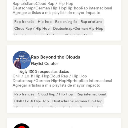
Rap cristiano
Cloud Rap / Hip Hop
Deutschrap/German Hip-Hop
Hip-hop
Rap internacional
Agregar artistas a mis playlists de mayor impacto
Rap francés
Hip-hop
Rap en inglés
Rap cristiano
Cloud Rap / Hip Hop
Deutschrap/German Hip-Hop
Rap internacional
Nederhop/Dutch Hip-Hop
Rap Beyond the Clouds
Playlist Curator
&gt; 1300 respuestas dadas
Chill / Lo-fi Hip-Hop
Cloud Rap / Hip Hop
Deutschrap/German Hip-Hop
Hip-hop
Rap internacional
Agregar artistas a mis playlists de mayor impacto
Rap francés
Cloud Rap / Hip Hop
Rap internacional
Chill / Lo-fi Hip-Hop
Deutschrap/German Hip-Hop
Hip-hop
Nederhop/Dutch Hip-Hop
Rap en inglés