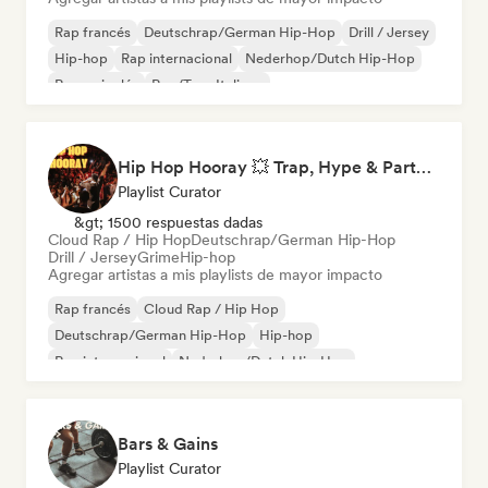
Rap francés
Deutschrap/German Hip-Hop
Drill / Jersey
Hip-hop
Rap internacional
Nederhop/Dutch Hip-Hop
Rap en inglés
Rap/Trap Italiano
Hip Hop Hooray 💥 Trap, Hype & Party Rap Bangers
Playlist Curator
&gt; 1500 respuestas dadas
Cloud Rap / Hip Hop
Deutschrap/German Hip-Hop
Drill / Jersey
Grime
Hip-hop
Agregar artistas a mis playlists de mayor impacto
Rap francés
Cloud Rap / Hip Hop
Deutschrap/German Hip-Hop
Hip-hop
Rap internacional
Nederhop/Dutch Hip-Hop
Rap en inglés
Rap/Trap Italiano
Bars & Gains
Playlist Curator