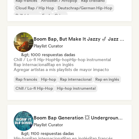
Rap francés
Afrobeat / Afropop
Rap cristiano
Cloud Rap / Hip Hop
Deutschrap/German Hip-Hop
Drill / Jersey
Funk
Grime
Boom Bap, But Make It Jazzy 🎷 Jazz Rap, Underground & Conscious Hip-Hop
Playlist Curator
&gt; 1000 respuestas dadas
Chill / Lo-fi Hip-Hop
Hip-hop
Hip-hop instrumental
Rap internacional
Rap en inglés
Agregar artistas a mis playlists de mayor impacto
Rap francés
Hip-hop
Rap internacional
Rap en inglés
Chill / Lo-fi Hip-Hop
Hip-hop instrumental
Boom Bap Generation 💥 Underground Hip-Hop, East Coast & Jazz Rap
Playlist Curator
&gt; 1100 respuestas dadas
Hip-hop
Rap internacional
Rap en inglés
Rap francés