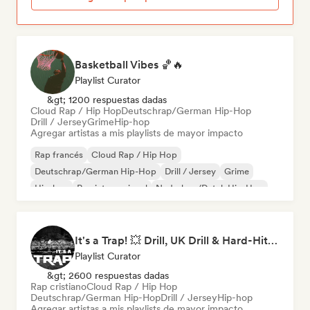
Basketball Vibes 🏀🔥
Playlist Curator
&gt; 1200 respuestas dadas
Cloud Rap / Hip Hop
Deutschrap/German Hip-Hop
Drill / Jersey
Grime
Hip-hop
Agregar artistas a mis playlists de mayor impacto
Rap francés
Cloud Rap / Hip Hop
Deutschrap/German Hip-Hop
Drill / Jersey
Grime
Hip-hop
Rap internacional
Nederhop/Dutch Hip-Hop
It's a Trap! 💥 Drill, UK Drill & Hard-Hitting Trap
Playlist Curator
&gt; 2600 respuestas dadas
Rap cristiano
Cloud Rap / Hip Hop
Deutschrap/German Hip-Hop
Drill / Jersey
Hip-hop
Agregar artistas a mis playlists de mayor impacto