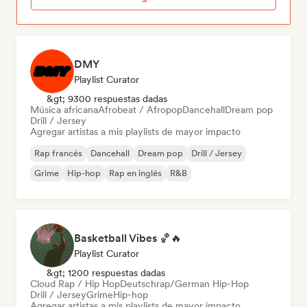
DMY
Playlist Curator
&gt; 9300 respuestas dadas
Música africana
Afrobeat / Afropop
Dancehall
Dream pop
Drill / Jersey
Agregar artistas a mis playlists de mayor impacto
Rap francés
Dancehall
Dream pop
Drill / Jersey
Grime
Hip-hop
Rap en inglés
R&B
Basketball Vibes 🏀🔥
Playlist Curator
&gt; 1200 respuestas dadas
Cloud Rap / Hip Hop
Deutschrap/German Hip-Hop
Drill / Jersey
Grime
Hip-hop
Agregar artistas a mis playlists de mayor impacto