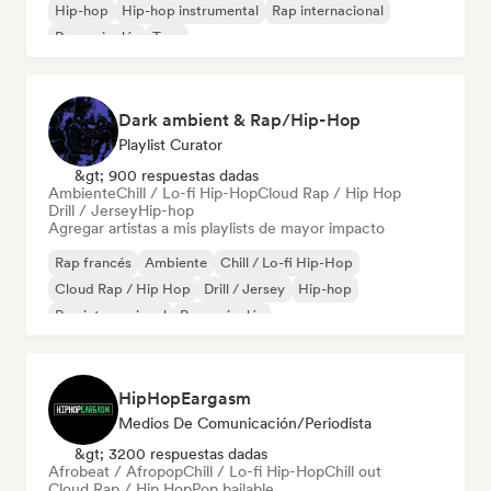
Hip-hop
Hip-hop instrumental
Rap internacional
Rap en inglés
Trap
Dark ambient & Rap/Hip-Hop
Playlist Curator
&gt; 900 respuestas dadas
Ambiente
Chill / Lo-fi Hip-Hop
Cloud Rap / Hip Hop
Drill / Jersey
Hip-hop
Agregar artistas a mis playlists de mayor impacto
Rap francés
Ambiente
Chill / Lo-fi Hip-Hop
Cloud Rap / Hip Hop
Drill / Jersey
Hip-hop
Rap internacional
Rap en inglés
HipHopEargasm
Medios De Comunicación/Periodista
&gt; 3200 respuestas dadas
Afrobeat / Afropop
Chill / Lo-fi Hip-Hop
Chill out
Cloud Rap / Hip Hop
Pop bailable