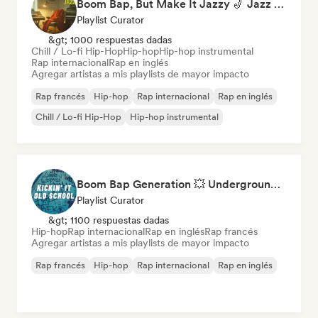
Boom Bap, But Make It Jazzy 🎷 Jazz Rap, Underground & Conscious Hip-Hop
Playlist Curator
&gt; 1000 respuestas dadas
Chill / Lo-fi Hip-Hop
Hip-hop
Hip-hop instrumental
Rap internacional
Rap en inglés
Agregar artistas a mis playlists de mayor impacto
Rap francés
Hip-hop
Rap internacional
Rap en inglés
Chill / Lo-fi Hip-Hop
Hip-hop instrumental
Boom Bap Generation 💥 Underground Hip-Hop, East Coast & Jazz Rap
Playlist Curator
&gt; 1100 respuestas dadas
Hip-hop
Rap internacional
Rap en inglés
Rap francés
Agregar artistas a mis playlists de mayor impacto
Rap francés
Hip-hop
Rap internacional
Rap en inglés