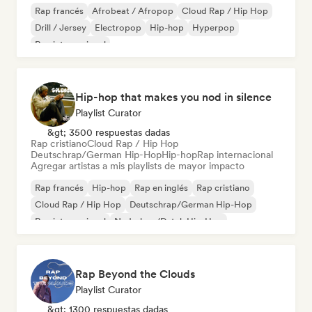
Rap francés
Afrobeat / Afropop
Cloud Rap / Hip Hop
Drill / Jersey
Electropop
Hip-hop
Hyperpop
Rap internacional
Hip-hop that makes you nod in silence
Playlist Curator
&gt; 3500 respuestas dadas
Rap cristiano
Cloud Rap / Hip Hop
Deutschrap/German Hip-Hop
Hip-hop
Rap internacional
Agregar artistas a mis playlists de mayor impacto
Rap francés
Hip-hop
Rap en inglés
Rap cristiano
Cloud Rap / Hip Hop
Deutschrap/German Hip-Hop
Rap internacional
Nederhop/Dutch Hip-Hop
Rap Beyond the Clouds
Playlist Curator
&gt; 1300 respuestas dadas