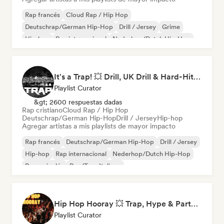
Rap francés
Cloud Rap / Hip Hop
Deutschrap/German Hip-Hop
Drill / Jersey
Grime
Hip-hop
Rap internacional
Nederhop/Dutch Hip-Hop
It's a Trap! 💥 Drill, UK Drill & Hard-Hitting Trap
Playlist Curator
&gt; 2600 respuestas dadas
Rap cristiano
Cloud Rap / Hip Hop
Deutschrap/German Hip-Hop
Drill / Jersey
Hip-hop
Agregar artistas a mis playlists de mayor impacto
Rap francés
Deutschrap/German Hip-Hop
Drill / Jersey
Hip-hop
Rap internacional
Nederhop/Dutch Hip-Hop
Rap en inglés
Rap/Trap Italiano
Hip Hop Hooray 💥 Trap, Hype & Party Rap Bangers
Playlist Curator