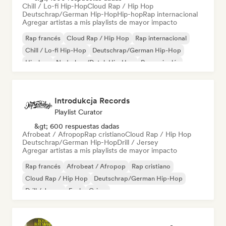
Chill / Lo-fi Hip-Hop
Cloud Rap / Hip Hop
Deutschrap/German Hip-Hop
Hip-hop
Rap internacional
Agregar artistas a mis playlists de mayor impacto
Rap francés
Cloud Rap / Hip Hop
Rap internacional
Chill / Lo-fi Hip-Hop
Deutschrap/German Hip-Hop
Hip-hop
Nederhop/Dutch Hip-Hop
Rap en inglés
Introdukcja Records
Playlist Curator
&gt; 600 respuestas dadas
Afrobeat / Afropop
Rap cristiano
Cloud Rap / Hip Hop
Deutschrap/German Hip-Hop
Drill / Jersey
Agregar artistas a mis playlists de mayor impacto
Rap francés
Afrobeat / Afropop
Rap cristiano
Cloud Rap / Hip Hop
Deutschrap/German Hip-Hop
Drill / Jersey
Funk
Grime