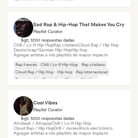
Rap internacional
Rap en inglés
Sad Rap & Hip-Hop That Makes You Cry
Playlist Curator
&gt; 1200 respuestas dadas
Chill / Lo-fi Hip-Hop
Rap cristiano
Cloud Rap / Hip Hop
Deutschrap/German Hip-Hop
Hip-hop
Agregar artistas a mis playlists de mayor impacto
Rap francés
Chill / Lo-fi Hip-Hop
Rap cristiano
Cloud Rap / Hip Hop
Hip-hop
Rap internacional
Rap en inglés
Deutschrap/German Hip-Hop
Cool Vibes
Playlist Curator
&gt; 1200 respuestas dadas
Afrobeat / Afropop
Chill / Lo-fi Hip-Hop
Cloud Rap / Hip Hop
Drill / Jersey
Rock electrónico
Agregar artistas a mis playlists de mayor impacto