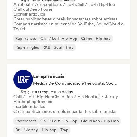
Afrobeat / Afropop
Beats / Lo-fi
Chill / Lo-fi Hip-Hop
Chill out
Deep house
Escribir artículos
Crear publicaciones o reels impactantes sobre artistas
Compartir artistas en mi canal de YouTube, SoundCloud o
Twitch
Rap francés
Chill / Lo-fi Hip-Hop
Grime
Hip-hop
Rap en inglés
R&B
Soul
Trap
Lerapfrancais
Medios De Comunicación/Periodista, Social Media Influencer
&gt; 1100 respuestas dadas
Chill / Lo-fi Hip-Hop
Cloud Rap / Hip Hop
Drill / Jersey
Hip-hop
Rap francés
Escribir artículos
Crear publicaciones o reels impactantes sobre artistas
Rap francés
Chill / Lo-fi Hip-Hop
Cloud Rap / Hip Hop
Drill / Jersey
Hip-hop
Trap