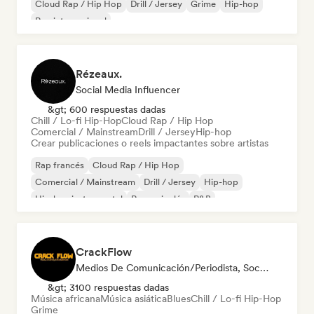
Cloud Rap / Hip Hop
Drill / Jersey
Grime
Hip-hop
Rap internacional
Rézeaux.
Social Media Influencer
&gt; 600 respuestas dadas
Chill / Lo-fi Hip-Hop
Cloud Rap / Hip Hop
Comercial / Mainstream
Drill / Jersey
Hip-hop
Crear publicaciones o reels impactantes sobre artistas
Rap francés
Cloud Rap / Hip Hop
Comercial / Mainstream
Drill / Jersey
Hip-hop
Hip-hop instrumental
Rap en inglés
R&B
CrackFlow
Medios De Comunicación/Periodista, Social Media Influencer
&gt; 3100 respuestas dadas
Música africana
Música asiática
Blues
Chill / Lo-fi Hip-Hop
Grime