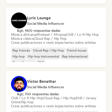
Lyric Lounge
Social Media Influencer
&gt; 1900 respuestas dadas
Música africana
Afrobeat / Afropop
Chill / Lo-fi Hip-Hop
Música clásica
Cloud Rap / Hip Hop
Crear publicaciones o reels impactantes sobre artistas
Rap francés
Cloud Rap / Hip Hop
French house
Hip-hop
Hip-hop instrumental
Rap internacional
Nouvelle scene
R&B
Victor Benathar
Social Media Influencer
&gt; 700 respuestas dadas
Chill / Lo-fi Hip-Hop
Cloud Rap / Hip Hop
Drill / Jersey
Grime
Hip-hop
Crear publicaciones o reels impactantes sobre artistas